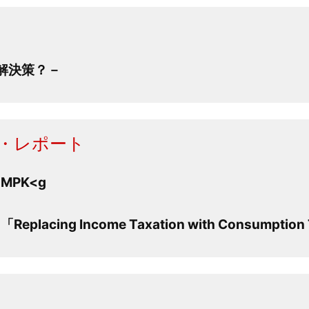
解決策？－
・レポート
MPK<g
ing Income Taxation with Consumption Ta