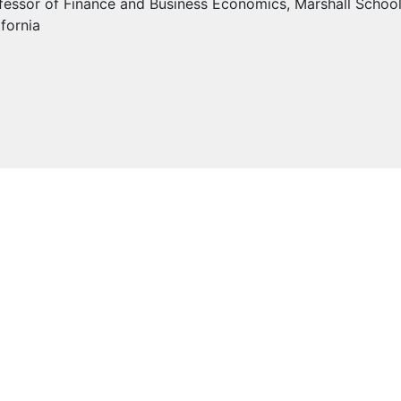
fessor of Finance and Business Economics, Marshall School 
ifornia