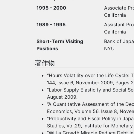
1995 – 2000
Associate Pr
California
1989 – 1995
Assistant Pr
California
Short-Term Visiting
Bank of Japa
Positions
NYU
著作物
“Hours Volatility over the Life Cycle
144, Issue 6, November 2009, Pages 
“Labor Supply Elasticity and Social Se
August 2009.
“A Quantitative Assessment of the Decl
Economics, Volume 56, Issue 8, Nove
“Productivity and Fiscal Policy in J
Studies, Vol.29, Institute for Moneta
“Will a Growth Miracle Reduce Debt in