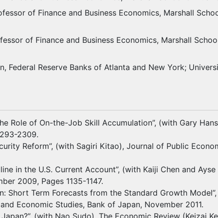
ofessor of Finance and Business Economics, Marshall School
ofessor of Finance and Business Economics, Marshall School
n, Federal Reserve Banks of Atlanta and New York; Universi
: The Role of On-the-Job Skill Accumulation”, (with Gary Ha
2293-2309.
curity Reform”, (with Sagiri Kitao), Journal of Public Econ
ine in the U.S. Current Account”, (with Kaiji Chen and Ays
mber 2009, Pages 1135-1147.
apan: Short Term Forecasts from the Standard Growth Model
ry and Economic Studies, Bank of Japan, November 2011.
 Japan?”, (with Nao Sudo), The Economic Review (Keizai Ken