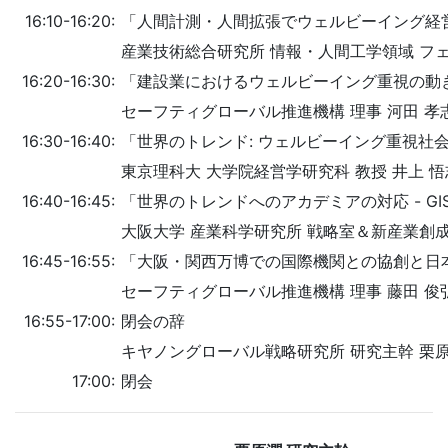
16:10-16:20:
「人間計測・人間拡張でウェルビーイング経
産業技術総合研究所 情報・人間工学領域 フェ
16:20-16:30:
「建設業におけるウェルビーイング重視の動
セーフティグローバル推進機構 理事 河田 孝
16:30-16:40:
「世界のトレンド: ウェルビーイング重視社
東京理科大 大学院経営学研究科 教授 井上 悟
16:40-16:45:
「世界のトレンドへのアカデミアの対応
- G
大阪大学 産業科学研究所 戦略室＆新産業創成
16:45-16:55:
「
大阪・関西万博での国際機関との協創と日
セーフティグローバル推進機構 理事 藤田 俊
16:55-17:00:
閉会の辞
キヤノングローバル戦略研究所 研究主幹 栗原
17:00:
閉会