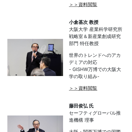
＞＞資料閲覧
小倉基次 教授
大阪大学 産業科学研究所
戦略室＆新産業創成研究
部門 特任教授
世界のトレンドへのアカ
デミアの対応
- GISHW
万博での大阪大
学の取り組み-
＞＞資料閲覧
藤田俊弘 氏
セーフティグローバル推
進機構 理事
大阪・関西万博での国際