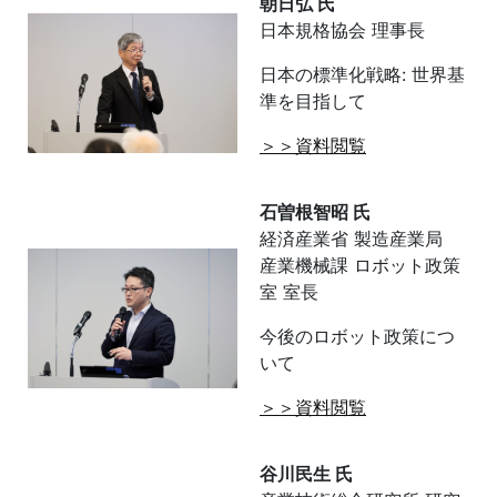
朝日弘 氏
日本規格協会 理事長
日本の標準化戦略: 世界基
準を目指して
＞＞資料閲覧
石曽根智昭 氏
経済産業省 製造産業局
産業機械課 ロボット政策
室 室長
今後のロボット政策につ
いて
＞＞資料閲覧
谷川民生 氏