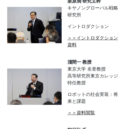
栗原潤 研究主幹
キヤノングローバル戦略
研究所
イントロダクション
＞＞イントロダクション
資料
淺間一 教授
東京大学 名誉教授
高等研究所東京カレッジ
特任教授
ロボットの社会実装：将
来と課題
＞＞資料閲覧