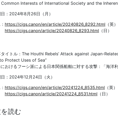
 Common Interests of International Society and the Inheren
日：2024年8月26日（月）
L：
https://cigs.canon/en/article/20240826_8292.html
（英）
https://cigs.canon/article/20240826_8293.html
（日）
事タイトル：
The Houthi Rebels
’
Attack against Japan-Related
 to Protect Uses of Sea
”
海におけるフーシ派による日本関係船舶に対する攻撃：「海洋
開日：
2024
年
12
月
24
日（火）
L
：
https://cigs.canon/en/article/20241224_8535.html
（英）
https://cigs.canon/article/20241224_8531.html
（日）
文を読む