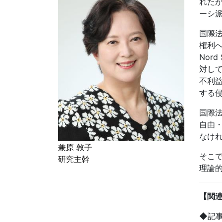
れたが
ーシ
国際
権利
Nord 
対し
不利
する
国際
自由
なけ
兼原 敦子
そこ
研究主幹
理論
【関
◆記事タイ