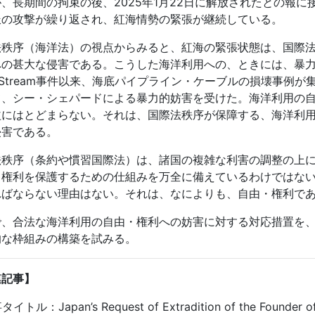
、長期間の拘束の後、2025年1月22日に解放されたとの報
派の攻撃が繰り返され、紅海情勢の緊張が継続している。
法秩序（海洋法）の視点からみると、紅海の緊張状態は、国際
への甚大な侵害である。こうした海洋利用への、ときには、暴
Stream
事件以来、海底パイプライン・ケーブルの損壊事例が
て、シー・シェパードによる暴力的妨害を受けた。海洋利用の
益にはとどまらない。それは、国際法秩序が保障する、海洋利
侵害である。
法秩序（条約や慣習国際法）は、諸国の複雑な利害の調整の上
・権利を保護するための仕組みを万全に備えているわけではな
ればならない理由はない。それは、なによりも、自由・権利で
で、合法な海洋利用の自由・権利への妨害に対する対応措置を
的な枠組みの構築を試みる。
連記事】
トル：Japan’s Request of Extradition of the Founder of 