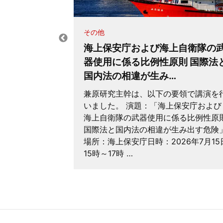
その他
海洋法局に
海上保安庁および海上自衛隊の
器使用に係る比例性原則 国際法
国内法の相違が生み…
4月29日に、
兼原研究主幹は、以下の要領で講演を
ffairs and
いました。 演題：「海上保安庁および
（国際連合法務部海
海上自衛隊の武器使用に係る比例性原
国連―日本財
国際法と国内法の相違が生み出す危険
場所：海上保安庁日時：2026年7月15
15時～17時 …