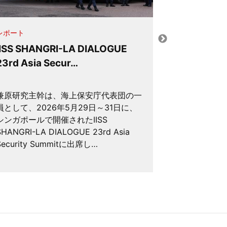
レポート
その他
IISS SHANGRI-LA DIALOGUE
The 2026 
23rd Asia Secur…
Philippine
兼原研究主幹は、海上保安庁代表団の一
兼原研究主幹
員として、2026年5月29日～31日に、
ィリピンのThe 2
シンガポールで開催されたIISS
Philippine In
SHANGRI-LA DIALOGUE 23rd Asia
Sea Academ
Security Summitに出席し…