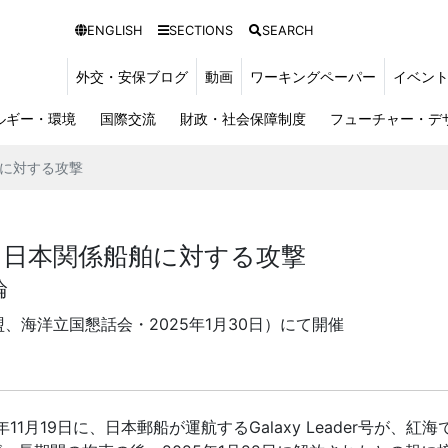
ENGLISH
SECTIONS
SEARCH
外交・安保ブログ
動画
ワーキングペーパー
イベン
ルギー・環境
国際交流
財政・社会保障制度
フューチャー・デ
に対する攻撃
る日本関係船舶に対する攻撃
論
、海洋立国懇話会・2025年
1
月
30
日）にて開催
年
11
月
19
日に、日本郵船が運航する
Galaxy Leader
号が、紅海