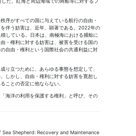
に接した。紅海と周辺海域での商船等に対するフ
法秩序がすべての国に与えている航行の自由・
力を伴う妨害は、近年、顕著である。
2022
年の
集積している。日本は、南極海における捕鯨に
自由・権利に対する妨害は、被害を受ける国の
用の自由・権利という国際社会の共通利益に対
に成り立つために、あらゆる事態を想定して、
い。しかし、自由・権利に対する妨害を寛恕し
あることの否定に他ならない。
、「海洋の利用を保護する権利」と呼び、その
Sea Shepherd: Recovery and Maintenance