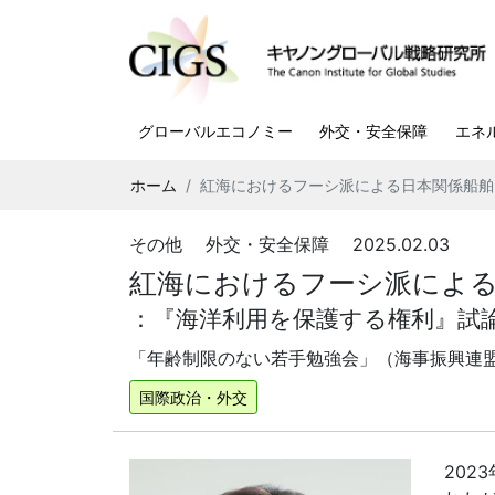
グローバルエコノミー
外交・安全保障
エネ
ホーム
紅海におけるフーシ派による日本関係船舶
その他 外交・安全保障 2025.02.03
紅海におけるフーシ派によ
：『海洋利用を保護する権利』試
「年齢制限のない若手勉強会」（海事振興連盟
国際政治・外交
2023