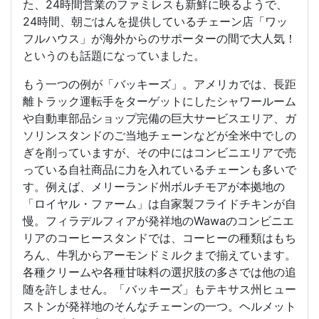
た、24時間営業のファミレスも新鮮に映るようで、
24時間、朝ごはんを提供しているチェーン店「ワッ
フルハウス」が海外からのサポーターの間で大人気！
というのも話題になっていました。
もう一つの例が「バッキーズ」。アメリカでは、長距
離トラック運転手をターゲットにしたシャワールーム
や自動車部品ショップ完備の巨大サービスエリア、ガ
ソリンスタンドのご当地チェーンなどが全米中でしの
ぎを削っていますが、その中にはコンビニエリアで売
っている自社商品に力を入れているチェーンも多いで
す。例えば、メリーランド州ボルチモアが本拠地の
「ロイヤル・ファーム」は自家製フライドチキンが自
慢。フィラデルフィアが発祥地のWawaのコンビニエ
リアのコーヒースタンドでは、コーヒーの種類はもち
ろん、牛乳からアーモンドミルクまで揃えています。
各種クリームや各種甘味料の選択肢の多さでは他の追
随を許しません。「バッキーズ」もテキサス州ヒュー
ストンが発祥地のそんなチェーンの一つ。ヘルメット