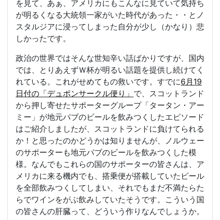
を見て、あぁ、アメリカにもこんなに見ていて気持ち
が明るくなる大統領一家がいた時代があった・・とノ
スタルジアに浸ってしまった自分が少し（かなり）悲
しかったです。
政治の世界ではそんな世知辛い話ばかりですが、国内
では、とりあえずＷ杯が明るい話題を提供し続けてく
れている。これがせめてもの救いです。すでに
6月19
日付の「デュポンサークル便り」
で、スコットランド
から押し寄せたサポーターグループ「タータン・アー
ミー」が地元パブのビールを飲みつくしたエピソード
はご紹介しましたが、スコットランドに負けてられる
か！と思ったのかどうかは知りませんが、ノルウェー
のサポーターも地元パブのビールを飲みつくした模
様。なんでもこれらの国のサポーターの皆さんは、ア
メリカに来る機内でも、搭乗便が搭載していたビール
を全部飲みつくしてしまい、それでもまだ不満たらた
らでワインをがぶ飲みしていたそうです。こういう国
の皆さんの肝臓って、どういう作りなんでしょうか。