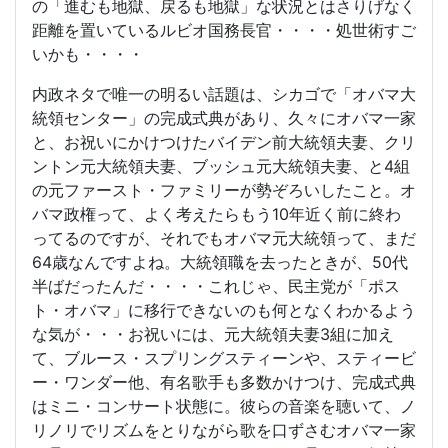
の「進むも地獄、戻るも地獄」な状況とはさりげなく
距離を置いているルビオ国務長官・・・・処世術すご
いかも・・・・
内政ネタで唯一の明るい話題は、シカゴで「オバマ大
統領センター」の完成式典があり、久々にオバマ一家
と、お祝いにかけつけたバイデン前大統領夫妻、クリ
ントン元大統領夫妻、ブッシュ元大統領夫妻、と4組
の元ファースト・ファミリーが勢ぞろいしたこと。オ
バマ政権って、よく考えたらもう10年近く前に終わ
ってるのですが、それでもオバマ元大統領って、まだ
64歳なんですよね。大統領職を去ったときが、50代
半ばだったんだ・・・・これじゃ、民主党が「ポス
ト・オバマ」に移行できないのも何となくわかるよう
な気が・・・お祝いには、元大統領夫妻3組に加え
て、ブルース・スプリングスティーンや、スティービ
ー・ワンダー他、有名歌手も多数かけつけ、完成式典
はミニ・コンサート状態に。彼らの音楽を聴いて、ノ
リノリでリズムをとりながら歌を口ずさむオバマ一家