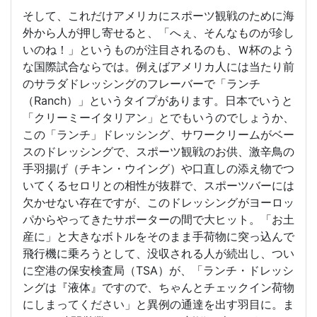
そして、これだけアメリカにスポーツ観戦のために海
外から人が押し寄せると、「へぇ、そんなものが珍し
いのね！」というものが注目されるのも、Ｗ杯のよう
な国際試合ならでは。例えばアメリカ人には当たり前
のサラダドレッシングのフレーバーで「ランチ
（Ranch）」というタイプがあります。日本でいうと
「クリーミーイタリアン」とでもいうのでしょうか、
この「ランチ」ドレッシング、サワークリームがベー
スのドレッシングで、スポーツ観戦のお供、激辛鳥の
手羽揚げ（チキン・ウイング）や口直しの添え物でつ
いてくるセロリとの相性が抜群で、スポーツバーには
欠かせない存在ですが、このドレッシングがヨーロッ
パからやってきたサポーターの間で大ヒット。「お土
産に」と大きなボトルをそのまま手荷物に突っ込んで
飛行機に乗ろうとして、没収される人が続出し、つい
に空港の保安検査局（TSA）が、「ランチ・ドレッシ
ングは『液体』ですので、ちゃんとチェックイン荷物
にしまってください」と異例の通達を出す羽目に。ま