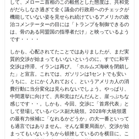
して、メローニ首相のこの毅然とした態度は、共和党
がだらしなさ過ぎて全く議会の行政府へのチェックが
機能していない姿を見せられ続けているアメリカの政
治コメンテーターの目には「トランプを制御できるの
は、骨のある同盟国の指導者だけ」と映っているよう
です・・・・
しかも、心配されてたことではありましたが、まだ実
質的交渉が始まってもいないというのに、すでに和平
交渉は停滞、イランは再び、「ホルムズ海峡を閉鎖し
た」と宣言。これでは、ガソリンは1セントでも安い
うちに、とにかく入れておく、というアメリカ人の消
費行動に当分変化は見られないでしょう。やっぱり、
中間選挙に向けて、共和党はだんだんと、崖っぷちな
感じです・・。しかも、今回、交渉に「首席代表」と
して登場しているバンス副大統領。2028年大統領選
の最有力候補に「なれるかどうか」の大一番といって
も過言ではありません。そんな重要局面が、交渉が始
まってもいないうちから頓挫しているのを横目に、こ