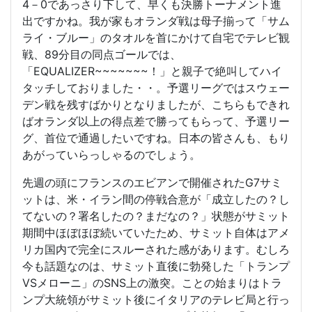
4－0であっさり下して、早くも決勝トーナメント進
出ですかね。我が家もオランダ戦は母子揃って「サム
ライ・ブルー」のタオルを首にかけて自宅でテレビ観
戦、89分目の同点ゴールでは、
「EQUALIZER~~~~~~~！」と親子で絶叫してハイ
タッチしておりました・・。予選リーグではスウェー
デン戦を残すばかりとなりましたが、こちらもできれ
ばオランダ以上の得点差で勝ってもらって、予選リー
グ、首位で通過したいですね。日本の皆さんも、もり
あがっていらっしゃるのでしょう。
先週の頭にフランスのエビアンで開催されたG7サミ
ットは、米・イラン間の停戦合意が「成立したの？し
てないの？署名したの？まだなの？」状態がサミット
期間中ほぼほぼ続いていたため、サミット自体はアメ
リカ国内で完全にスルーされた感があります。むしろ
今も話題なのは、サミット直後に勃発した「トランプ
VSメローニ」のSNS上の激突。ことの始まりはトラ
ンプ大統領がサミット後にイタリアのテレビ局と行っ