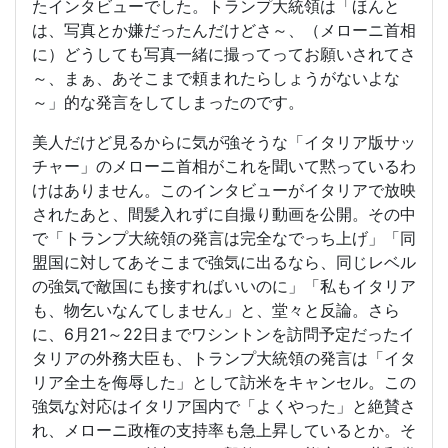
たインタビューでした。トランプ大統領は「ほんと
は、写真とか嫌だったんだけどさ～、（メローニ首相
に）どうしても写真一緒に撮ってってお願いされてさ
～、まぁ、あそこまで頼まれたらしょうがないよな
～」的な発言をしてしまったのです。
美人だけど見るからに気が強そうな「イタリア版サッ
チャー」のメローニ首相がこれを聞いて黙っているわ
けはありません。このインタビューがイタリアで放映
されたあと、間髪入れずに自撮り動画を公開。その中
で「トランプ大統領の発言は完全なでっち上げ」「同
盟国に対してあそこまで強気に出るなら、同じレベル
の強気で敵国にも接すればいいのに」「私もイタリア
も、物乞いなんてしません」と、堂々と反論。さら
に、6月21～22日までワシントンを訪問予定だったイ
タリアの外務大臣も、トランプ大統領の発言は「イタ
リア全土を侮辱した」として訪米をキャンセル。この
強気な対応はイタリア国内で「よくやった」と絶賛さ
れ、メローニ政権の支持率も急上昇しているとか。そ