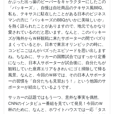
かぶった出っ歯のビーバーをキャラクターにしたこの
「バッキーズ」、自慢は自社商品のテキサス風BBQ。
私も、テキサスに駐在したことがある日本のビジネス
マンの方に「バッキーズのBBQがいかに美味しいか」
を熱く語られたことがありますので、地元でもかなり
愛されているのだと思います。なんと、このバッキー
ズが海外からＷ杯観戦に来たサポーターの間でバズり
まくっているとか。日本で東京オリンピックの時に、
コンビニごはんがバズったエピソードを思い出します
ね。ちなみに、サッカーの国際試合ではすっかり定番
になった、日本人サポーターが試合後に、自分たちが
観戦していた座席エリアをきれいにゴミ掃除して帰る
風景。なんと、今回のＷ杯では、その日本人サポータ
ーの習慣を「自分たちも見習おう！」という他国のサ
ポーターが続出しているようです。
サッカーの話題ではもう一つ、意外な事実を偶然、
CNNのインタビュー番組を見ていて発見！今回のＷ
杯のために、なんと、ホワイトハウスでは一応「タス