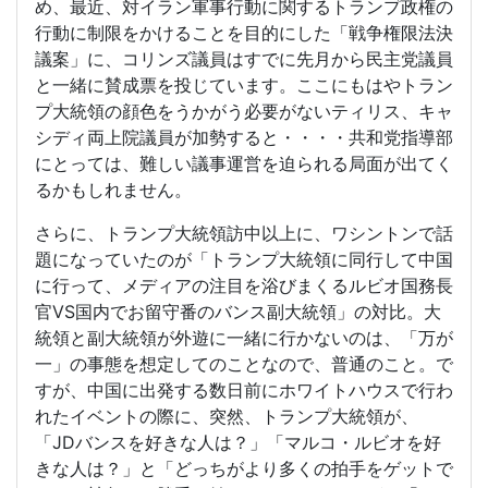
め、最近、対イラン軍事行動に関するトランプ政権の
行動に制限をかけることを目的にした「戦争権限法決
議案」に、コリンズ議員はすでに先月から民主党議員
と一緒に賛成票を投じています。ここにもはやトラン
プ大統領の顔色をうかがう必要がないティリス、キャ
シディ両上院議員が加勢すると・・・・共和党指導部
にとっては、難しい議事運営を迫られる局面が出てく
るかもしれません。
さらに、トランプ大統領訪中以上に、ワシントンで話
題になっていたのが「トランプ大統領に同行して中国
に行って、メディアの注目を浴びまくるルビオ国務長
官VS国内でお留守番のバンス副大統領」の対比。大
統領と副大統領が外遊に一緒に行かないのは、「万が
一」の事態を想定してのことなので、普通のこと。で
すが、中国に出発する数日前にホワイトハウスで行わ
れたイベントの際に、突然、トランプ大統領が、
「JDバンスを好きな人は？」「マルコ・ルビオを好
きな人は？」と「どっちがより多くの拍手をゲットで