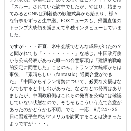
「スルー」されていた訪中でしたが、やはり、始まっ
てみるとCNNは到着後の歓迎式典から始まり、様々
な行事をずっと生中継。FOXニュースも、帰国直後の
トランプ大統領を捕まえて単独インタビューしていま
した。
ですが・・・正直、米中会談でどんな成果が出たの？
と聞かれても「・・・・・・・」な感じ。中国政府側
から公式発表があった唯一の合意事項は「建設的戦略
的安定に同意した」ことのみ。トランプ大統領からは
事後、「素晴らしい（fantastic）通商合意ができ
た」「中国からイラン情勢について、必要な支援はな
んでもすると申し出があった」などなどの発言はあり
ましたが、中国政府側はこれらの発言を公式には確認
していない状態なので、そもそもこういう点で合意が
あったのかどうかも不明。でも、一応、9月24～25
日に習近平主席がアメリカを訪問することは決まった
ようですが・・・。