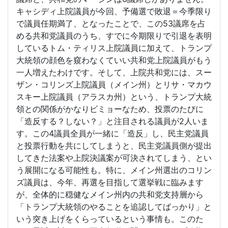
キャシディ上院議員が今回、予備選で敗退＝今季限り
で議員任期満了、となったことで、この53議席を占
める共和党議員のうち、すでに今期限りで引退を表明
しているトム・ティリス上院議員に加えて、トランプ
大統領の顔色を窺わなくていい共和党上院議員がもう
一人増えたわけです。そして、上院共和党には、スー
ザン・コリンズ上院議員（メイン州）とリサ・マカウ
スキー上院議員（アラスカ州）という、トランプ大統
領との関係がかなりビミョーなため、投票のたびに
「造反する？しない？」と注目される議員が2人いま
す。この4議員全員が一緒に「造反」し、民主党議員
と投票行動を共にしてしまうと、民主党議員側が提出
してきた法案や上院決議案が可決されてしまう、とい
う展開になる可能性も。特に、メイン州選出のコリン
ズ議員は、今年、再選を目指して選挙戦に臨みます
が、全体的に穏健なメイン州内の共和党支持層から
「トランプ大統領のやることを追認してばっかり」と
いう突き上げをくらっているという事情も。このた