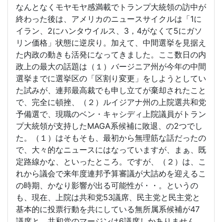
なんとなくモヤモヤ感満載でトランプ大統領の訪中が
終わった後は、アメリカのニュースサイクルは「1に
イラン、2にハンタウイルス、3，4がなくて5にガソ
リン価格」状態に逆戻り。加えて、中間選挙を見据え
た内政の動きも活発になってきました。ここ数日の内
政上の最大の話題は（１）バージニア州が今年の中間
選挙までに選挙区の「区割り変更」をしようとしてい
た試みが、連邦最高裁でも申し立てが棄却されたこと
で、完全に頓挫、（２）ルイジアナ州の上院選共和党
予備選で、現職のベン・キャシディ上院議員がトラン
プ大統領が支持したMAGA系候補に敗退、の2つでし
た。（１）はそもそも、最初から無理筋な話だったの
で、大々的なニュースにはなっていますが、まぁ、既
定路線かな、といったところ。ですが、（２）は、こ
れから議会で来年度連邦予算審議が大詰めを迎えるこ
の時期、かなり影響が出る可能性が・・。というの
も、現在、上院は共和党53議席、民主党と民主党と
基本的に投票行動を共にしている無所属系候補が47
議席と、共和党のマージンは6議席しかありません。