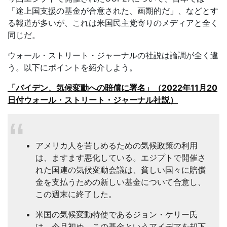
「途上国支援の基金が合意された、画期的だ」、などとす
る報道が多いが、これは米国民主党寄りのメディアと全く
同じだ。
ウォール・ストリート・ジャーナルの社説は論調が全く違
う。以下にポイントを紹介しよう。
「バイデン、気候変動への賠償に署名」（2022
年11
月20
日付ウォール・ストリート・ジャーナル社説）
アメリカ人を苦しめるための気候政策の利用
は、ますます悪化している。エジプトで開催さ
れた国連の気候変動会議は、貧しい国々に賠償
金を支払うための新しい基金について合意し、
この週末に終了した。
米国の気候変動特使であるジョン・ケリー氏
は、今月初め、この基金というアイデアを却下