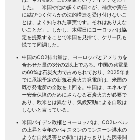
した。「米国や他の多くの国々が、補償や責任
に結びつく何らかの法的構造を受け付けないこ
とは、よく知られた事実です。それはありえな
いことだ」。しかし、木曜日にヨーロッパは協
定を提案することで米国を見捨て、ケリー氏も
慌てて同調した。
中国の
CO2
排出量は、ヨーロッパとアメリカを
合わせた量の
3
分の
2
以上である。中国の発電量
の
60%
は石炭火力で占められており、
2025
年ま
でに承認予定の新規石炭火力発電所は、米国の
既存発電所の全数を上回る。中国は、エネルギ
ー安全保障のためにさらなる石炭火力が必要で
あり、欧米とは異なり、気候変動による自殺は
しないと言っている。
米国バイデン政権とヨーロッパは、
CO2
レベル
の上昇と今年のパキスタンのモンスーン洪水の
ような自然災害との間にははっきりした因果関