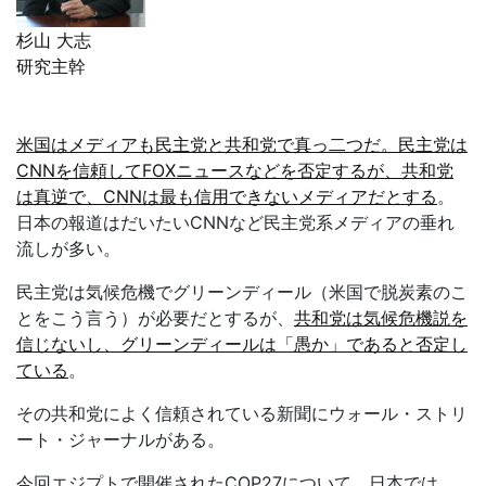
杉山 大志
研究主幹
米国はメディアも民主党と共和党で真っ二つだ。民主党は
CNNを信頼してFOXニュースなどを否定するが、共和党
は真逆で、CNNは最も信用できないメディアだとする
。
日本の報道はだいたい
CNN
など民主党系メディアの垂れ
流しが多い。
民主党は気候危機でグリーンディール（米国で脱炭素のこ
とをこう言う）が必要だとするが、
共和党は気候危機説を
信じないし、グリーンディールは「愚か」であると否定し
ている
。
その共和党によく信頼されている新聞にウォール・ストリ
ート・ジャーナルがある。
今回エジプトで開催された
COP27
について、日本では