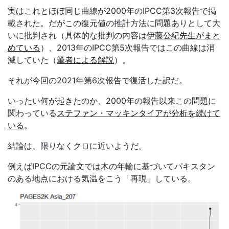
実はこれとほぼ同じ曲線が
2000
年の
IPCC
第
3
次報告で掲
載された。だがこの復元値の推計方法に問題ありとして大
いに批判され（具体的な批判の内容は
伊藤公紀先生がまと
めている
）、
2013
年の
IPCC
第
5
次報告ではこの曲線は消
滅していた（
筆者による解説
）。
それが今回の
2021
年第
6
次報告で復活した訳だ。
いったい何が起きたのか、
2000
年の報告以来この問題に
関わっている
ステファン・マッキンタイアが分析を続けて
いる
。
結論は、限りなくクロに近いようだ。
例えば
IPCC
の元論文では木の年輪に基づいてパキスタン
のある地点における気温をこう「再現」している。