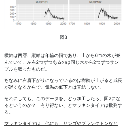
図
3
横軸は西暦、縦軸は年輪の幅であり、上から
6
つの木が並
んでいて、左右
2
つずつあるのは同じ木から
2
つずつサン
プルを取ったものだ。
ちなみに右肩下がりになっているのは樹齢が上がると成長
が遅くなるからで、気温の低下とは直結しない。
それにしても、このデータを、どう加工したら、図
2
にな
るというのか？ 有り得ない、とマッキンタイアは批判す
る。
マッキンタイアは、他にも、サンゴやプランクトンなど