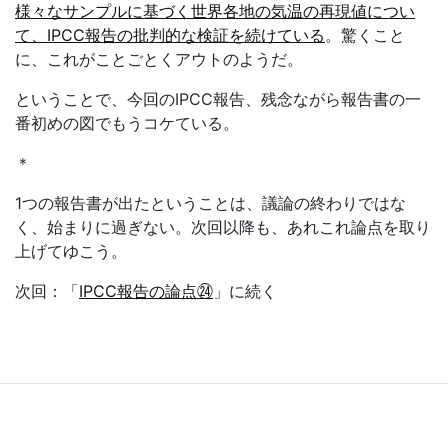
様々なサンプルに基づく世界各地の気温の再現値につい
て、IPCC報告の批判的な検証を続けている
。驚くこと
に、これがことごとくアウトのようだ。
ということで、今回の
IPCC
報告、残念ながら報告書の一
番初めの図でもうコケている。
＊
1つの報告書が出たということは、議論の終わりではな
く、始まりに過ぎない。次回以降も、あれこれ論点を取り
上げてゆこう。
次回：「
IPCC
報告の論点㉔
」に続く