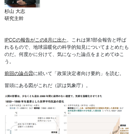
杉山 大志
研究主幹
IPCCの報告がこの8月に出た
。これは第
1
部会報告と呼ば
れるもので、地球温暖化の科学的知見についてまとめたも
のだ。何度かに分けて、気になった論点をまとめてゆこ
う。
前回の論点㉒
に続いて「政策決定者向け要約」を読む。
冒頭にある図がこれだ（訳は気象庁）。