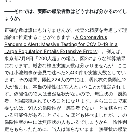
――それでは、実際の感染者数はどうすれば分かるのでし
ょうか。
正確な数は誰にも分りませんが、検査の精度を考慮して理
論的に推定することができます（
A Coronavirus
Pandemic Alert: Massive Testing for COVID-19 in a
Large Population Entails Extensive Errors
）。例えば、
東京都7月9日「200人超」の場合、図2のような試算結果
になります。厳密な検査実施人数は分かりませんが、ここ
では小池知事が会見で述べた3,400件を実施人数としてい
ます。その結果、陽性224人の中には、濡れ衣の偽陽性12
人が含まれ、本当の陽性は212人ということが推定されま
す。偽陽性の12人は当然症状がないので、無症状の「感染
者」と誤認識されていることになります。さらにここで重
要なのは、91人の偽陰性が「感染者でない」と見逃されて
いる可能性があることです。先ほども述べましたが、この
偽陰性者の中には無症状の人もいるでしょうから、陰性判
定をもらったために、当人は知らないまま「無症状の感染