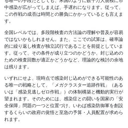
る唯一の手段だとしても、米国のように数十万人規模に市
中感染が広がってしまえば、手遅れになります。従って、
この作戦の成否は時間との勝負にかかっているとも言えま
す。
全国レベルでは、多段階検査の方法論の理解や普及が容易
ではないかもしれません。また、ここでの試算は、確率論
的に繰り返し検査が独立試行であることを前提としていま
す。従って、その条件が成り立つのかどうか、封じ込めの
ための検査回数が適正かどうかなど、理論的な検討の余地
は残ります。
いずれにせよ、現時点で感染封じ込めができる可能性のあ
る唯一の戦略として、「メガクラスター追跡作戦」（ある
いは「感染見逃しゼロ作戦」）の体制構築と機動的実行が
望まれます。そのためには、感染症との闘いを国家の「安
全保障」問題の一つと位置づけ、いわば感染防御軍を創設
するくらいの政府の覚悟と至急の予算・人員配置が求めら
れます。