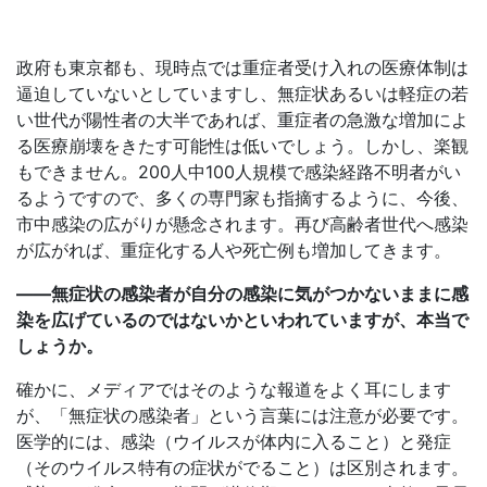
政府も東京都も、現時点では重症者受け入れの医療体制は
逼迫していないとしていますし、無症状あるいは軽症の若
い世代が陽性者の大半であれば、重症者の急激な増加によ
る医療崩壊をきたす可能性は低いでしょう。しかし、楽観
もできません。200人中100人規模で感染経路不明者がい
るようですので、多くの専門家も指摘するように、今後、
市中感染の広がりが懸念されます。再び高齢者世代へ感染
が広がれば、重症化する人や死亡例も増加してきます。
――無症状の感染者が自分の感染に気がつかないままに感
染を広げているのではないかといわれていますが、本当で
しょうか。
確かに、メディアではそのような報道をよく耳にします
が、「無症状の感染者」という言葉には注意が必要です。
医学的には、感染（ウイルスが体内に入ること）と発症
（そのウイルス特有の症状がでること）は区別されます。