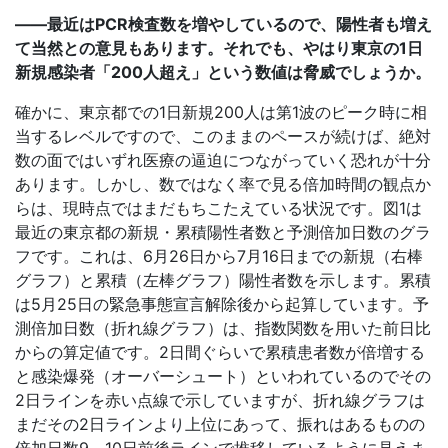
――最近はPCR検査数を増やしているので、陽性者も増え
て当然との意見もあります。それでも、やはり東京の1日
新規感染者「200人超え」という数値は脅威でしょうか。
確かに、東京都での1日新規200人は第1波のピーク時に相
当するレベルですので、このままのペースが続けば、絶対
数の面ではいずれ医療の逼迫につながっていく恐れが十分
あります。しかし、数ではなく率で見る倍加時間の観点か
らは、現時点ではまだもちこたえている状況です。図1は
最近の東京都の新規・累積陽性者数と予測倍加日数のグラ
フです。これは、6月26日から7月16日までの新規（右棒
グラフ）と累積（左棒グラフ）陽性者数を示します。累積
は5月25日の緊急事態宣言解除後から起算しています。予
測倍加日数（折れ線グラフ）は、指数関数を用いた前日比
からの算定値です。2日間ぐらいで累積患者数が倍増する
と感染爆発（オーバーシュート）といわれているのでその
2日ラインを赤い点線で示していますが、折れ線グラフは
まだその2日ラインより上位にあって、振れはあるものの