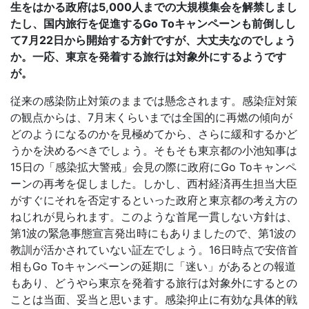
生をはかる政府は5,000人までの大規模集会を解禁しまし
たし、国内旅行を促進するGo Toキャンペーンも前倒しし
て7月22日から開始する方針ですが、大丈夫なのでしょう
か。一応、東京を発着する旅行は対象外にするようです
が。
従来の感染防止対策のままでは懸念されます。感染症対策
の観点からは、7月末くらいまでは全国的に再燃の傾向が
どのようになるのかを見極めてから、さらに緩和するかど
うかを決めるべきでしょう。そもそも東京都の小池知事は
15日の「感染拡大警戒」会見の際に政府にGo Toキャンペ
ーンの再考を促しました。しかし、西村経済再生担当大臣
がすぐにそれを否定するといった政府と東京都の考え方の
ねじれが見られます。このような首尾一貫しない方針は、
第1波の緊急事態宣言発出時にもありましたので、第1波の
教訓が活かされていない証左でしょう。16日時点で安倍首
相もGo Toキャンペーンの延期に「迷い」があるとの報道
もあり、どうやら東京を発着する旅行は対象外にするとの
ことは当面、妥当と思います。感染抑止に有効な具体的戦