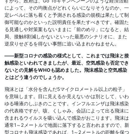
すから、政府は、Go Toキャンペンーンのような経済活動
によって、その均衡点がどれくらいになりそうなのか、一
定レベルに落ち着くと予測される感染の規模は果たして制
御可能なのかといった説明責任を果たすべきです。確固た
る見通しや対策案もないままに「前のめり」になると、結
局、接触8割減しかないといった最悪のシナリオに、また
逆戻りせざるを得ない事態に追い込まれかねません。
――新型コロナの感染の様式として、これまでは飛沫と接
触感染といわれてきましたが、最近、空気感染も否定でき
ないとの見解をWHOも認めました。飛沫感染と空気感染
とはどう違うのでしょうか。
飛沫とは「水分を含んだ5マイクロメートル以上の粒子」
を意味します。目に見えるか見えないかは別として、いわ
ゆる唾液のしぶきのことです。インフルエンザは飛沫感染
の代表格ですが、咳、くしゃみ、会話によって出る飛沫に
含まれるウイルスを吸い込んで感染がおこります。飛沫は
通常1～2メートルで地面に落下すると言われますので、新
型コロナも飛沫感染であれば、1～2メートルの距離を保つ