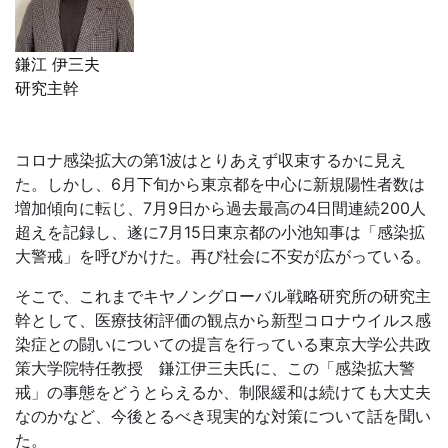
鎌江 伊三夫
研究主幹
コロナ感染拡大の第1波はとりあえず収束するかに見え
た。しかし、6月下旬から東京都を中心に新規陽性者数は
増加傾向に転じ、7月9日から過去最高の4日間連続200人
超えを記録し、遂に7月15日東京都の小池知事は「感染拡
大警戒」を呼びかけた。再び社会に不安が広がっている。
そこで、これまでキヤノングローバル戦略研究所の研究主
幹として、医療技術評価の観点から新型コロナウイルス感
染症との闘いについての提言を行っている東京大学公共政
策大学院特任教授 鎌江伊三夫氏に、この「感染拡大警
戒」の事態をどうとらえるか、制限緩和は続けても大丈夫
なのかなど、今後とるべき現実的な対策について話を聞い
た。