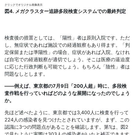
クリックでオリジナル画像表示
図4. メガクラスター追跡多段検査システムでの最終判定
検査後の措置としては、「陽性」者は原則入院です。ただ
し、無症状であれば施設での経過観察もあり得ます。「判
定保留または準陽性」の場合、症状があれば入院、なけれ
ば自宅での経過観察が適切でしょう。そこは医療の逼迫度
に応じた行政判断も可能でしょう。もちろん「陰性」者は
問題なしとします。
――例えば、東京都の7月9日「200人超」時に、多段検
査作戦を行っていればどのような展開になったのでしょう
か。
先ほど述べたように、東京都では3,400人に検査を行って
224人の感染者を見つけたとされていますが、まず、この
認識に3つの問題点があることを確認します。第1は、図2
で見たように実際は303人の感染者がいたと補正できます