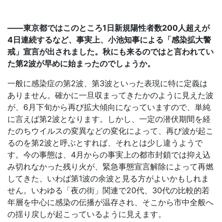
――東京都ではこのところ1日新規陽性者数200人超えが
4日連続するなど、事実上、小池知事による「感染拡大警
戒」宣言が出されました。秋にも来るのではと言われてい
た第2波が早めに始まったのでしょうか。
一般に感染症の第2波、第3波といった表現に特に定義は
ありません。確かに一旦収まってきたかのように見えた波
が、6月下旬から再び拡大傾向になっていますので、単純
に言えば第2波となります。しかし、一定の潜伏期間を経
たのちウイルスの変異などの変化によって、再び波が起こ
るのを第2波と呼ぶとすれば、それとは少し違うようで
す。今の事態は、4月からの事実上の都市封鎖では抑え込
み切れなかった残り火が、緊急事態宣言解除によって再燃
してきた、いわば第1波の余波と見る方がよいかもしれま
せん。いわゆる「夜の街」関連で20代、30代の比較的若
年層を中心に感染の伝播が温存され、そこから市中全般へ
の揺り戻しが起こっているように見えます。