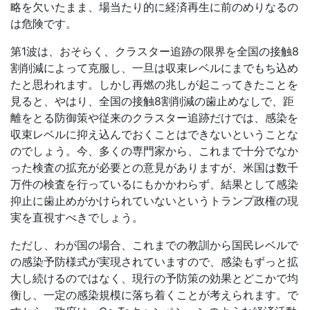
略を欠いたまま、場当たり的に経済再生に前のめりなるの
は危険です。
第1波は、おそらく、クラスター追跡の限界を全国の接触8
割削減によって克服し、一旦は収束レベルにまでもち込め
たと思われます。しかし再燃の兆しが起こってきたことを
見ると、やはり、全国の接触8割削減の歯止めなしで、距
離をとる防御策や従来のクラスター追跡だけでは、感染を
収束レベルに抑え込んでおくことはできないということな
のでしょう。今、多くの専門家から、これまで十分でなか
った検査の拡充が必要との意見がありますが、米国は数千
万件の検査を行っているにもかかわらず、結果として感染
抑止に歯止めがかけられていないというトランプ政権の現
実を直視すべきでしょう。
ただし、わが国の場合、これまでの教訓から国民レベルで
の感染予防様式が実現されていますので、感染もずっと拡
大し続けるのではなく、現行の予防策の効果とどこかで均
衡し、一定の感染規模に落ち着くことが考えられます。で