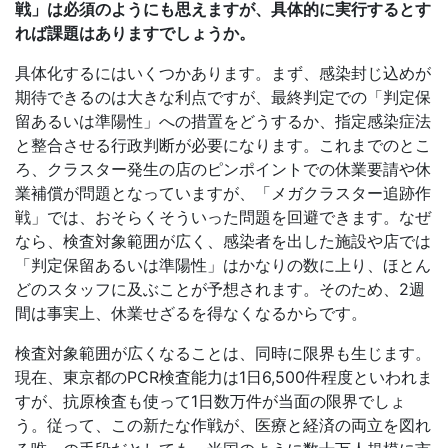
戦」は必須のようにも思えますが、具体的に実行するとす
れば課題はありますでしょうか。
具体化するにはいくつかあります。まず、感染封じ込めが
期待できるのは大きな利点ですが、最終判定での「判定保
留あるいは準陽性」への措置をどうするか、指定感染症法
と整合させる行政判断が必要になります。これまでのとこ
ろ、クラスター発生の店のピンポイントでの休業要請や休
業補償が問題となっていますが、「メガクラスター追跡作
戦」では、おそらくそういった問題を回避できます。なぜ
なら、検査対象範囲が広く、感染者を出した施設や店では
「判定保留あるいは準陽性」はかなりの数に上り、ほとん
どのスタッフに及ぶことが予想されます。そのため、2週
間は事実上、休業せざるを得なくなるからです。
検査対象範囲が広くなることは、同時に限界も生じます。
現在、東京都のPCR検査能力は1日6,500件程度といわれま
すが、抗原検査も使って1日数万件が当面の限界でしょ
う。従って、この新たな作戦が、医療と経済の両立を図れ