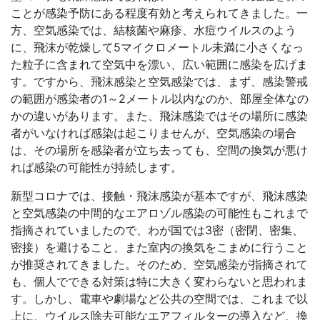
ことが感染予防にある程度有効と考えられてきました。一
方、空気感染では、結核菌や麻疹、水痘ウイルスのよう
に、飛沫が乾燥して5マイクロメートル未満に小さくなっ
た粒子に含まれて空気中を漂い、広い範囲に感染を広げま
す。ですから、飛沫感染と空気感染では、まず、感染警戒
の範囲が感染者の1～2メートル以内なのか、部屋全体なの
かの違いがあります。また、飛沫感染ではその場所に感染
者がいなければ感染は起こりませんが、空気感染の場合
は、その場所を感染者が立ち去っても、空間の換気が悪け
れば感染の可能性が持続します。
新型コロナでは、接触・飛沫感染が基本ですが、飛沫感染
と空気感染の中間的なエアロゾル感染の可能性もこれまで
指摘されていましたので、わが国では3密（密閉、密集、
密接）を避けること、また室内の換気をこまめに行うこと
が推奨されてきました。そのため、空気感染が指摘されて
も、個人でできる対策は特に大きく変わらないと思われま
す。しかし、電車や劇場など公共の空間では、これまで以
上に、ウイルス除去可能なエアフィルターの導入など、換