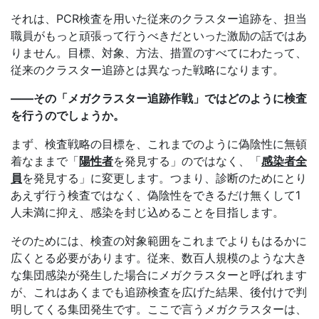
それは、PCR検査を用いた従来のクラスター追跡を、担当
職員がもっと頑張って行うべきだといった激励の話ではあ
りません。目標、対象、方法、措置のすべてにわたって、
従来のクラスター追跡とは異なった戦略になります。
――その「メガクラスター追跡作戦」ではどのように検査
を行うのでしょうか。
まず、検査戦略の目標を、これまでのように偽陰性に無頓
着なままで「
陽性者
を発見する」のではなく、「
感染者全
員
を発見する」に変更します。つまり、診断のためにとり
あえず行う検査ではなく、偽陰性をできるだけ無くして1
人未満に抑え、感染を封じ込めることを目指します。
そのためには、検査の対象範囲をこれまでよりもはるかに
広くとる必要があります。従来、数百人規模のような大き
な集団感染が発生した場合にメガクラスターと呼ばれます
が、これはあくまでも追跡検査を広げた結果、後付けで判
明してくる集団発生です。ここで言うメガクラスターは、