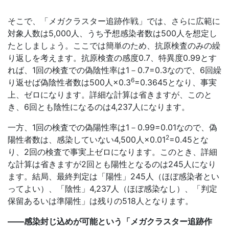
そこで、「メガクラスター追跡作戦」では、さらに広範に
対象人数は5,000人、うち予想感染者数は500人を想定し
たとしましょう。ここでは簡単のため、抗原検査のみの繰
り返しを考えます。抗原検査の感度0.7、特異度0.99とす
れば、1回の検査での偽陰性率は1－0.7=0.3なので、6回繰
6
り返せば偽陰性者数は500人×0.3
=0.3645となり、事実
上、ゼロになります。詳細な計算は省きますが、このと
き、6回とも陰性になるのは4,237人になります。
一方、1回の検査での偽陽性率は1－0.99=0.01なので、偽
2
陽性者数は、感染していない4,500人×0.01
=0.45とな
り、2回の検査で事実上ゼロになります。このとき、詳細
な計算は省きますが2回とも陽性となるのは245人になり
ます。結局、最終判定は「陽性」245人（ほぼ感染者とい
ってよい）、「陰性」4,237人（ほぼ感染なし）、「判定
保留あるいは準陽性」は残りの518人となります。
――感染封じ込めが可能という「メガクラスター追跡作