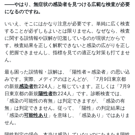
――やはり、無症状の感染者を見つける広範な検査が必要
になるのですね。
いいえ、そこにはかなり注意が必要です。単純に広く検査
することが必ずしもよいとは限りません。なぜなら、検査
に関する誤情報や誤解が氾濫しているのが現状だからで
す。検査結果を正しく解釈できないと感染の広がりを正し
く把握できませんし、指標を見ての適正な対策も打てませ
ん。
最も困った誤情報・誤解は、「陽性者＝感染者」の思い込
みです。実際、メディアのほとんどが、「7月9日東京都
の新規
感染者
数224人」と報じています。正しくは「7月9
日東京都の新規
陽性者
数224人」です。診断検査では、
「感染の可能性の有無」は判定できますが、「感染の有
無」は判定できません。従って、「陽性」の判定結果は
「感染の
可能性あり
」を意味し、「感染あり」ではありま
せん。
陽性判定の場合、本当は感染していないのにたまたま陽性