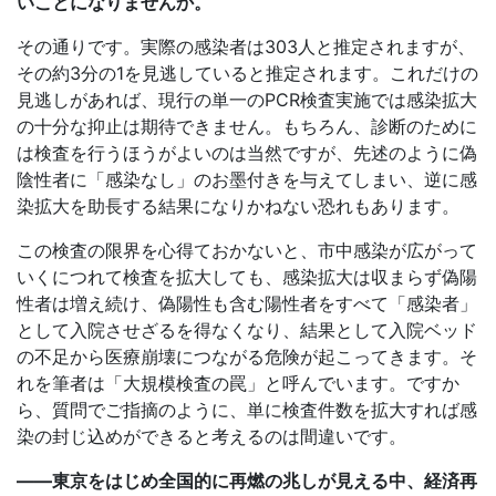
いことになりませんか。
その通りです。実際の感染者は303人と推定されますが、
その約3分の1を見逃していると推定されます。これだけの
見逃しがあれば、現行の単一のPCR検査実施では感染拡大
の十分な抑止は期待できません。もちろん、診断のために
は検査を行うほうがよいのは当然ですが、先述のように偽
陰性者に「感染なし」のお墨付きを与えてしまい、逆に感
染拡大を助長する結果になりかねない恐れもあります。
この検査の限界を心得ておかないと、市中感染が広がって
いくにつれて検査を拡大しても、感染拡大は収まらず偽陽
性者は増え続け、偽陽性も含む陽性者をすべて「感染者」
として入院させざるを得なくなり、結果として入院ベッド
の不足から医療崩壊につながる危険が起こってきます。そ
れを筆者は「大規模検査の罠」と呼んでいます。ですか
ら、質問でご指摘のように、単に検査件数を拡大すれば感
染の封じ込めができると考えるのは間違いです。
――東京をはじめ全国的に再燃の兆しが見える中、経済再