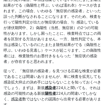
結果がでる（偽陽性と呼ぶ。いわば濡れ衣）ケースが含ま
れます。この場合、いわゆる「無症状の感染者」といった
誤った判断がなされることになります。そのため、検査を
行って陽性判定が出たが無症状の場合、1）感染している
が潜伏期間中、2）偽陽性（当然、無症状）の2つの可能
性があります。しかし困ったことに、検査時点ではこの両
者を区別する方法がありません。一方、陰性判定でも、本
当は感染しているのにたまたま陰性結果がでる（偽陰性と
呼ぶ。いわゆる見逃し）ケースが起こります。この偽陰性
者には、検査陰性のお墨付きをもらった「無症状の感染
者」が存在すると思われます。
従って、「無症状の感染者」を見つける広範な検査が必要
であることは間違いありませんが、単に検査を拡充しても
感染拡大抑止の決め手にはならないことを知っておくべき
でしょう。まずは、新規
感染者
224人と聞いても、それは
感染の可能性のある新規
陽性者
224人の間違いでしかな
く、
感染者
数ではないとの認識から出発する必要がありま
す。