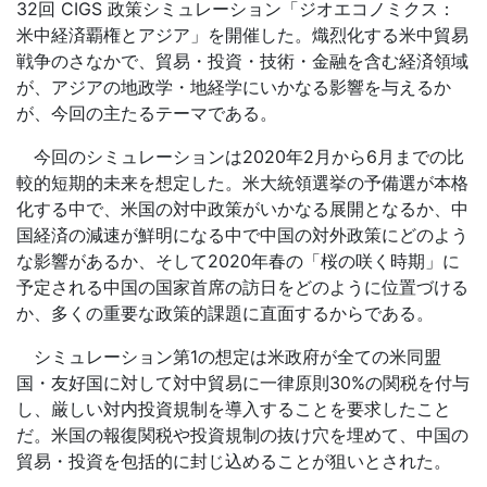
32回 CIGS 政策シミュレーション「ジオエコノミクス：
米中経済覇権とアジア」を開催した。熾烈化する米中貿易
戦争のさなかで、貿易・投資・技術・金融を含む経済領域
が、アジアの地政学・地経学にいかなる影響を与えるか
が、今回の主たるテーマである。
今回のシミュレーションは2020年2月から6月までの比
較的短期的未来を想定した。米大統領選挙の予備選が本格
化する中で、米国の対中政策がいかなる展開となるか、中
国経済の減速が鮮明になる中で中国の対外政策にどのよう
な影響があるか、そして2020年春の「桜の咲く時期」に
予定される中国の国家首席の訪日をどのように位置づける
か、多くの重要な政策的課題に直面するからである。
シミュレーション第1の想定は米政府が全ての米同盟
国・友好国に対して対中貿易に一律原則30%の関税を付与
し、厳しい対内投資規制を導入することを要求したこと
だ。米国の報復関税や投資規制の抜け穴を埋めて、中国の
貿易・投資を包括的に封じ込めることが狙いとされた。