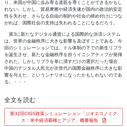
り、米国が中国に歩み寄る道筋を導くことができるかもし
れない。しかし、貿易摩擦や経済失速が国内の政治的安定
性を失わせ、さらなる自由の制約や社会の締め付けにつな
がれば、国際社会の支持は失われることになるだろう。
第3に新たなデジタル通貨による国際的な決済システム
は、世界の金融秩序に大きな影響を及ぼすことである。今
回のシミュレーションでは、ドル体制の下での新生リブラ
を誕生させ、新たな金融秩序を担うイニシアティブが発揮
された。しかしリブラを単に潰すだけの選択だった場合、
中国のデジタル人民元が次世代の国際金融秩序に大きな影
響を与えた、というシナリオになったかもしれないのであ
る。・・・
全文を読む
第32回CIGS政策シミュレーション「ジオエコノミク
ス：米中経済覇権とアジア」概要報告