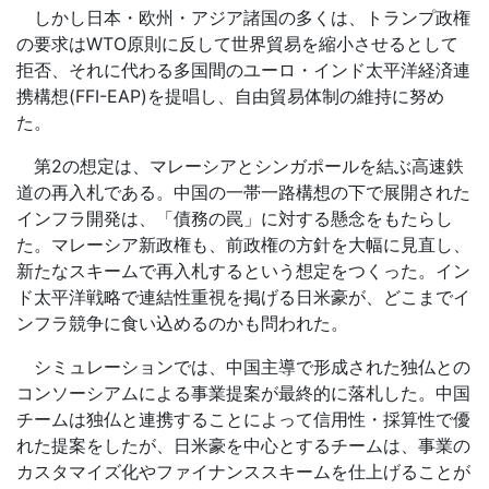
しかし日本・欧州・アジア諸国の多くは、トランプ政権
の要求はWTO原則に反して世界貿易を縮小させるとして
拒否、それに代わる多国間のユーロ・インド太平洋経済連
携構想(FFI-EAP)を提唱し、自由貿易体制の維持に努め
た。
第2の想定は、マレーシアとシンガポールを結ぶ高速鉄
道の再入札である。中国の一帯一路構想の下で展開された
インフラ開発は、「債務の罠」に対する懸念をもたらし
た。マレーシア新政権も、前政権の方針を大幅に見直し、
新たなスキームで再入札するという想定をつくった。イン
ド太平洋戦略で連結性重視を掲げる日米豪が、どこまでイ
ンフラ競争に食い込めるのかも問われた。
シミュレーションでは、中国主導で形成された独仏との
コンソーシアムによる事業提案が最終的に落札した。中国
チームは独仏と連携することによって信用性・採算性で優
れた提案をしたが、日米豪を中心とするチームは、事業の
カスタマイズ化やファイナンススキームを仕上げることが