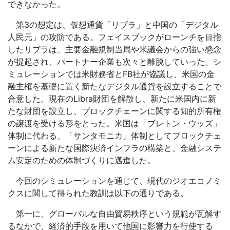
できなかった。
第3の想定は、仮想通貨「リブラ」と中国の「デジタル
人民元」の攻防である。フェイスブックがローンチを目指
したリブラは、主要金融規制当局や米議会からの強い懸念
が提起され、パートナー企業も次々と離脱していった。シ
ミュレーションでは米財務省とFB社が協議し、米国の金
融主権を基礎に置く新たなデジタル通貨を設立することで
合意した。現在のLibra財団を解散し、新たに米国内に新
たな財団を設立し、ブロックチェーンに関する知的所有権
の譲渡を受ける形をとった。米国は「ブレトン・ウッズ」
体制に代わる、「サンタモニカ」体制としてブロックチェ
ーンによる新たな国際決済インフラの構築と、金融システ
ム安定のための体制づくりに邁進した。
今回のシミュレーションを通じて、現代のジオエコノミ
クスに関して得られた教訓は以下の通りである。
第一に、グローバルな自由貿易秩序という規範が瓦解す
るなかで、経済的手段を用いて他国に影響力を行使する