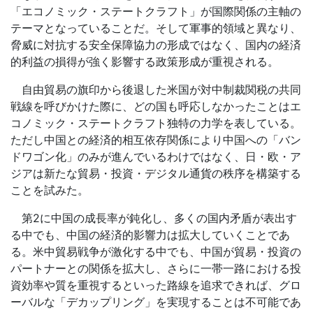
「エコノミック・ステートクラフト」が国際関係の主軸の
テーマとなっていることだ。そして軍事的領域と異なり、
脅威に対抗する安全保障協力の形成ではなく、国内の経済
的利益の損得が強く影響する政策形成が重視される。
自由貿易の旗印から後退した米国が対中制裁関税の共同
戦線を呼びかけた際に、どの国も呼応しなかったことはエ
コノミック・ステートクラフト独特の力学を表している。
ただし中国との経済的相互依存関係により中国への「バン
ドワゴン化」のみが進んでいるわけではなく、日・欧・ア
ジアは新たな貿易・投資・デジタル通貨の秩序を構築する
ことを試みた。
第2に中国の成長率が鈍化し、多くの国内矛盾が表出す
る中でも、中国の経済的影響力は拡大していくことであ
る。米中貿易戦争が激化する中でも、中国が貿易・投資の
パートナーとの関係を拡大し、さらに一帯一路における投
資効率や質を重視するといった路線を追求できれば、グロ
ーバルな「デカップリング」を実現することは不可能であ