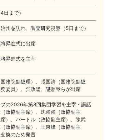
4日まで）
治州を訪れ、調査研究視察（5日まで）
上将昇進式に出席
上将昇進式を主宰
（国務院副総理）、張国清（国務院副総
国務委員）、呉政隆、諶貽琴らが出席
プの2026年第3回集団学習を主宰・講話
華（政協副主席）、沈躍躍（政協副主
主席）、バートル（政協副主席）、陳武
輝（政協副主席）、王東峰（政協副主
見交換のため発言