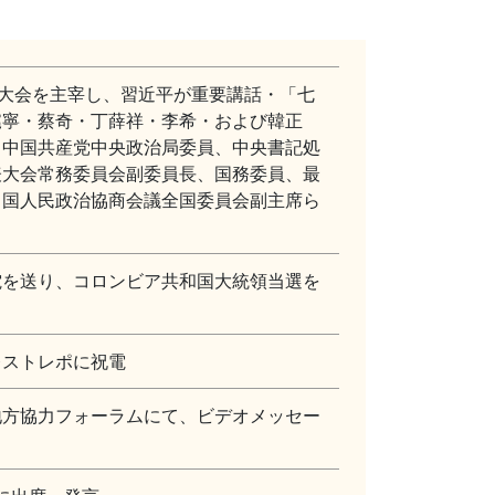
賀大会を主宰し、習近平が重要講話・「七
滬寧・蔡奇・丁薛祥・李希・および韓正
る中国共産党中央政治局委員、中央書記処
表大会常務委員会副委員長、国務委員、最
中国人民政治協商会議全国委員会副主席ら
電を送り、コロンビア共和国大統領当選を
レストレポに祝電
地方協力フォーラムにて、ビデオメッセー