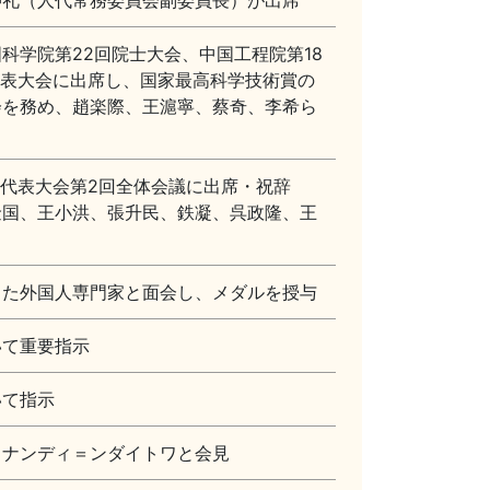
仲礼（人代常務委員会副委員長）が出席
科学院第22回院士大会、中国工程院第18
代表大会に出席し、国家最高科学技術賞の
会を務め、趙楽際、王滬寧、蔡奇、李希ら
国代表大会第2回全体会議に出席・祝辞
金国、王小洪、張升民、鉄凝、呉政隆、王
した外国人専門家と面会し、メダルを授与
いて重要指示
いて指示
・ナンディ＝ンダイトワと会見