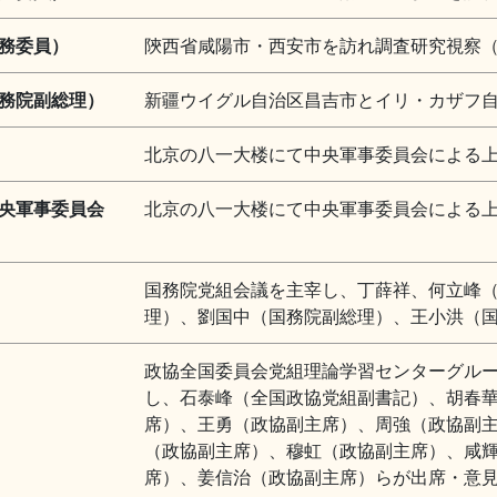
務委員）
陝西省咸陽市・西安市を訪れ調査研究視察（
務院副総理）
新疆ウイグル自治区昌吉市とイリ・カザフ自
北京の八一大楼にて中央軍事委員会による
央軍事委員会
北京の八一大楼にて中央軍事委員会による
国務院党組会議を主宰し、丁薛祥、何立峰
理）、劉国中（国務院副総理）、王小洪（
政協全国委員会党組理論学習センターグルー
し、石泰峰（全国政協党組副書記）、胡春
席）、王勇（政協副主席）、周強（政協副
（政協副主席）、穆虹（政協副主席）、咸
席）、姜信治（政協副主席）らが出席・意