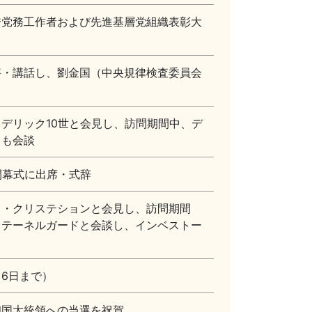
秀党務工作者および先進基層党組織表彰大
宰・講話し、劉金国（中央規律検査委員会
デリック10世と会見し、訪問期間中、デ
とも会談
開幕式に出席・式辞
フ・クリステションと会見し、訪問期間
ステーネルガードと会談し、インベストー
6日まで）
和国大統領への当選を祝賀