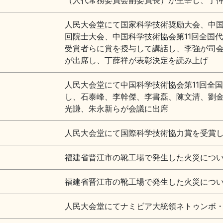
（人代常務委員会副委員長）が主宰し、丁
人民大会堂にて国家科学技術奨励大会、中国
回院士大会、中国科学技術協会第11回全国
受賞者らに賞を授与して講話し、李強が司
が出席し、丁薛祥が表彰決定を読み上げ
人民大会堂にて中国科学技術協会第11回全
し、石泰峰、李幹傑、李書磊、陳文清、劉
光謙、朱永新らが会議に出席
人民大会堂にて国際科学技術協力賞を受賞
福建省晋江市の靴工場で発生した火災につ
福建省晋江市の靴工場で発生した火災につ
人民大会堂にてナミビア大統領ネトゥンボ