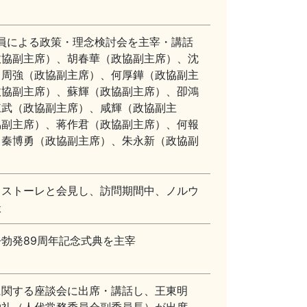
成員による政策・理念検討会を主宰・講話
政協副主席）、胡春華（政協副主席）、沈
、周強（政協副主席）、何厚鏵（政協副主
政協副主席）、蘇輝（政協副主席）、卲鴻
陳武（政協副主席）、咸輝（政協副主
協副主席）、蒋作君（政協副主席）、何報
、秦博勇（政協副主席）、朱永新（政協副
・ストーレと会見し、訪問期間中、ノルウ
談
勃発89周年記念式典を主宰
に関する座談会に出席・講話し、王東明