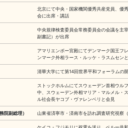
北京にて中央・国家機関優秀共産党員、優
会に出席・講話
中央規律検査委員会常務委員会の会議を主
副書記）が出席
アマリエンボー宮殿にてデンマーク国王フレ
ンマーク外相ラース・ルッケ・ラスムセン
清華大学にて第14回世界平和フォーラムの
ストックホルムにてスウェーデン首相ウル
中、スウェーデン外相マリア・マルメル・
ル社会長ヤコブ・ヴァレンベリと会見
務院副総理）
山東省済寧市・済南市を訪れ調査研究視察（
ケイコ・フジモリに祝電を送り、ペルー共