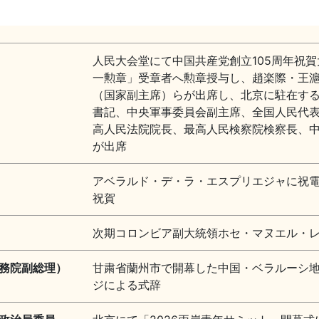
人民大会堂にて中国共産党創立105周年祝
一勲章」受章者へ勲章授与し、趙楽際・王
（国家副主席）らが出席し、北京に駐在す
書記、中央軍事委員会副主席、全国人民代
高人民法院院長、最高人民検察院検察長、
が出席
アベラルド・デ・ラ・エスプリエジャに祝
祝賀
次期コロンビア副大統領ホセ・マヌエル・
務院副総理）
甘粛省蘭州市で開幕した中国・ベラルーシ
ジによる式辞