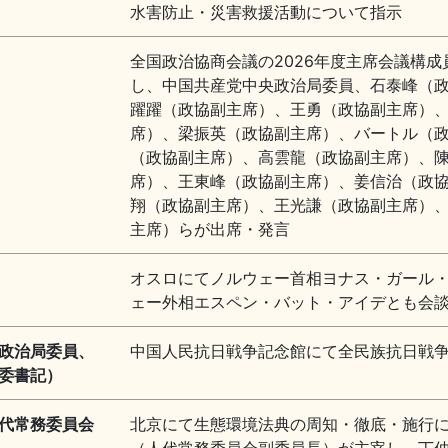
水害防止・災害救援活動について指示
全国政治協商会議の2026年度主席会議構
し、中国共産党中央政治局委員、石泰峰（
躍躍（政協副主席）、王勇（政協副主席）
席）、梁振英（政協副主席）、バートル（
（政協副主席）、高雲龍（政協副主席）、
席）、王東峰（政協副主席）、姜信治（政
翔（政協副主席）、王光謙（政協副主席）
主席）らが出席・発言
オスロにてノルウェー首相ヨナス・ガール
ェー外相エスペン・バット・アイデとも会
政治局委員、
中国人民抗日戦争記念館にて全民族抗日戦争
委書記）
代常務委員会
北京にて生態環境法典の周知・徹底・施行