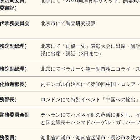
政治局委員、
北京にて「2026両岸青年サミット」開幕式
委書記）
代常務委員会
北京市にて調査研究視察
務院副総理）
北京にて「両優一先」表彰大会に出席・講
議に出席・講話（3日まで）
務院副総理）
北京にてベラルーシ第一副首相ニコライ・
化旅遊部長）
内モンゴル自治区にて第10回中国・ロシア
務部長）
ロンドンにて特別イベント「中国への輸出
常務委員会副
テヘランにてハメネイ師の葬儀に参列し、
と国会議長モハンマドバーゲル・ガリバーフ
務委員）
湖北省武漢市・湖南省岳陽市・長沙市を訪れ