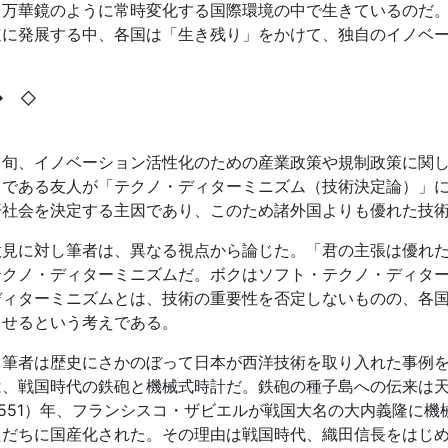
、万華鏡のように常時変化する国際環境の中で生きているのだ。
速に発展する中、各国は「生き残り」をかけて、独自のイノベ
◆ ◇
中旬、イノベーション活性化のための産業政策や規制政策に関
中である友人が「テクノ・ディターミニズム（技術決定論）」
済社会を決定する主因であり、このため諸外国よりも優れた技
意見に対し筆者は、異なる視点から論じた。「君の主張は優れ
テクノ・ディターミニズムだ。ボクはソフト・テクノ・ディタ
ディターミニズムとは、技術の重要性を否定しないものの、各
させるという考えである。
て筆者は歴史にさかのぼって日本が西洋技術を取り入れた事例
、戦国時代の鉄砲と機械式時計だ。鉄砲の種子島への伝来は天文
1551）年、フランシスコ・ザビエルが戦国大名の大内義隆に
ただちに国産化された。その理由は戦国時代、織田信長をはじ