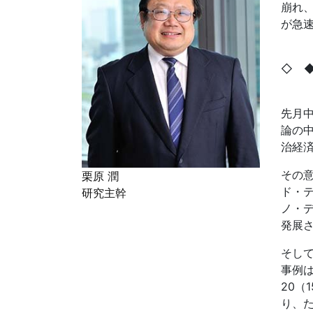
崩れ
が急
◇ 
先月
論の
治経
その
栗原 潤
ド・
研究主幹
ノ・
発展
そし
事例は
20（
り、