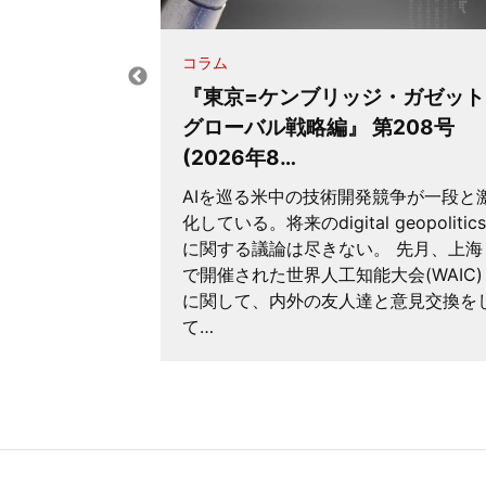
コラム
・ガゼット:
『東京=ケンブリッジ・ガゼット
204号
グローバル戦略編』 第208号
(2026年8…
らの多額の寄
AIを巡る米中の技術開発競争が一段と
外の友人達と
化している。将来のdigital geopolitics
たHarvard
に関する議論は尽きない。 先月、上海
d
で開催された世界人工知能大会(WAIC)
人達と議…
に関して、内外の友人達と意見交換を
て…