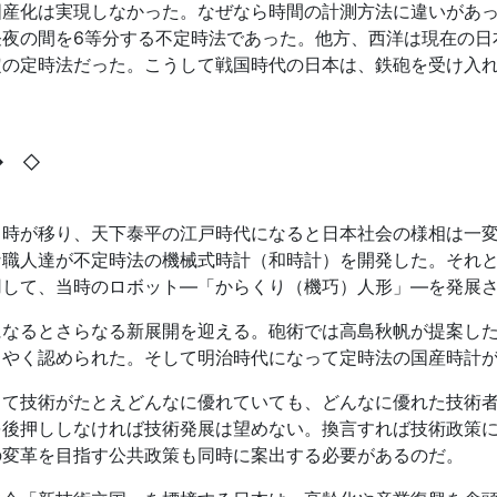
国産化は実現しなかった。なぜなら時間の計測方法に違いがあ
昼夜の間を6等分する不定時法であった。他方、西洋は現在の日
定の定時法だった。こうして戦国時代の日本は、鉄砲を受け入
◆ ◇
し時が移り、天下泰平の江戸時代になると日本社会の様相は一
な職人達が不定時法の機械式時計（和時計）を開発した。それ
用して、当時のロボット―「からくり（機巧）人形」―を発展
になるとさらなる新展開を迎える。砲術では高島秋帆が提案し
うやく認められた。そして明治時代になって定時法の国産時計
して技術がたとえどんなに優れていても、どんなに優れた技術
を後押ししなければ技術発展は望めない。換言すれば技術政策
の変革を目指す公共政策も同時に案出する必要があるのだ。