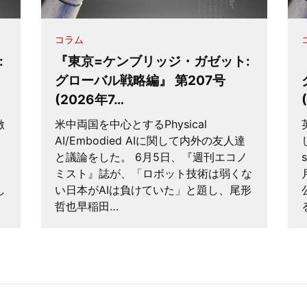
コラム
:
『東京=ケンブリッジ・ガゼット:
グローバル戦略編』 第207号
(2026年7…
激
米中両国を中心とするPhysical
AI/Embodied AIに関して内外の友人達
と議論をした。 6月5日、『週刊エコノ
ミスト』誌が、「ロボット技術は弱くな
し
い日本がAIは負けていた」と題し、尾形
哲也早稲田…