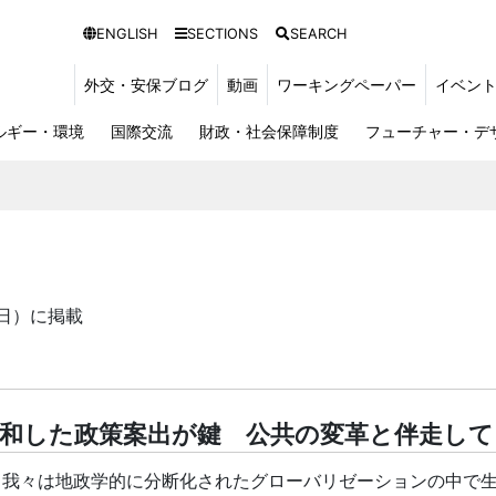
ENGLISH
SECTIONS
SEARCH
外交・安保ブログ
動画
ワーキングペーパー
イベン
ルギー・環境
国際交流
財政・社会保障制度
フューチャー・デ
0日）に掲載
和した政策案出が鍵 公共の変革と伴走して
、我々は地政学的に分断化されたグローバリゼーションの中で