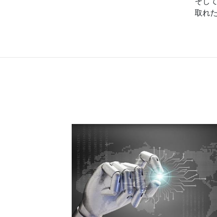
そし
取れ