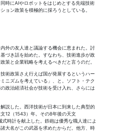
同時にAIやロボットをはじめとする先端技術
ーション政策を積極的に採ろうとしている。
し内外の友人達と議論する機会に恵まれた。討
に基づき話を始めた。すなわち、技術進歩が政
術政策と企業戦略を考えるべきだと言うのだ。
た技術政策さえ行えば国が発展するというハー
ーミニズムを考えている」、と。ソフト・テク
国の政治経済社会が技術を受け入れ、さらには
を解説した。西洋技術が日本に到来した典型的
12（1543）年。その8年後の天文
機械式時計を献上した。鉄砲は優秀な職人達によ
め諸大名がこの武器を求めたからだ。他方、時