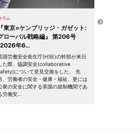
コラム
コラム
『東京=ケンブリッジ・ガゼット:
『東京=ケ
グローバル戦略編』 第206号
グローバル
(2026年6…
(2026年5
英国労働安全衛生庁(HSE)の幹部が来日
先月もAI・R
した際、協調安全(collaborative
人達との情報
safety)について意見交換をした。 先
た。 先月は
月、労働者の安全・健康・福祉、更には
友人達と意見
公衆の安全に関する英国の規制機関であ
①OECDの“Th
る労働安…
19…