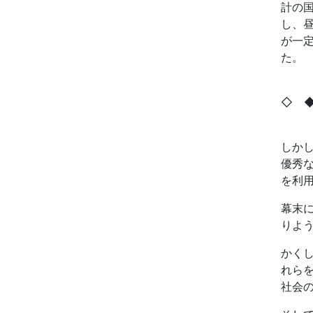
計の
し、
が一
た。
◇ 
しか
優秀
を利
幕末
りよ
かく
れら
社会