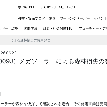
ENGLISH
SECTIONS
SEARCH
外交・安保ブログ
動画
ワーキングペーパー
イベン
ルギー・環境
国際交流
財政・社会保障制度
フューチャー・デ
ガソーラーによる森林損失の費用評価
.06.23
009J）メガソーラーによる森林損失の
約
ソーラーが森林を伐採して建設される場合、その発電事業は売