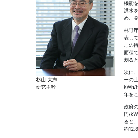
機能
洪水
め、
林野
表し
この
面積で
割ると
次に
ーの土
杉山 大志
kWh
研究主幹
年をこ
政府の
円/k
ると、
約12