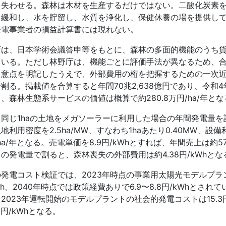
を失わせる。森林は木材を生産するだけではない。二酸化炭素
を緩和し、水を貯留し、水質を浄化し、保健休養の場を提供し
発電事業者の損益計算書には現れない。
庁は、日本学術会議答申等をもとに、森林の多面的機能のうち
ている。ただし林野庁は、機能ごとに評価手法が異なるため、
留意点を明記したうえで、外部費用の桁を把握するための一次
割る。掲載値を合算すると年間70兆2,638億円であり、令和4年
、森林生態系サービスの価値は概算で約280.8万円/ha/年とな
、同じ1haの土地をメガソーラーに利用した場合の年間発電量
地利用密度を2.5ha/MW、すなわち1haあたり0.40MW、設備
/ha/年となる。売電単価を8.9円/kWhとすれば、年間売上は約571
の発電量で割ると、森林喪失の外部費用は約4.38円/kWhとな
発電コスト検証では、2023年時点の事業用太陽光モデルプラン
Wh、2040年時点では政策経費ありで6.9〜8.8円/kWhとされ
2023年運転開始のモデルプラントの社会的発電コストは15.3
.8円/kWhとなる。