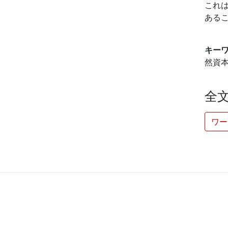
これ
ある
キー
然資本
全
ワー