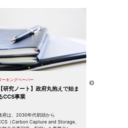
ワーキングペーパー
メディア掲載
【研究ノート】政府丸抱えで始ま
環境政策の
るCCS事業
政府は、2030年代初頭から
環境規制の流
CCS（Carbon Capture and Storage、
して、それは