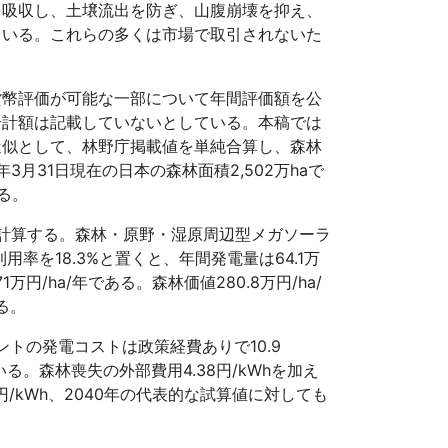
を吸収し、土壌流出を防ぎ、山腹崩壊を抑え、
ている。これらの多くは市場で取引されないた
貨幣評価が可能な一部について年間評価額を公
合計額は記載していないとしている。本稿では
近似として、林野庁掲載値を単純合算し、森林
3月31日現在の日本の森林面積2,502万haで
る。
を計算する。森林・原野・湿原周辺型メガソーラ
利用率を18.3%と置くと、年間発電量は64.1万
万円/ha/年である。森林価値280.8万円/ha/
る。
トの発電コストは政策経費ありで10.9
ている。森林喪失の外部費用4.38円/kWhを加え
円/kWh、2040年の代表的な試算値に対しても