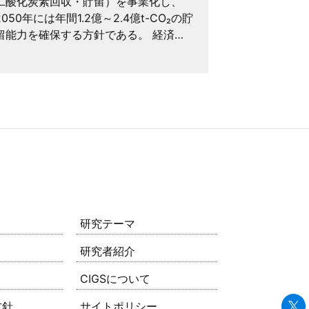
二酸化炭素回収・貯留）を事業化し、
うか？ 環境
2050年には年間1.2億～2.4億t-CO₂の貯
は、同じ費用
留能力を確保する方針である。 経済…
もっと多くの
いう比較をす
研究テーマ
研究者紹介
CIGSについて
方針
サイトポリシー