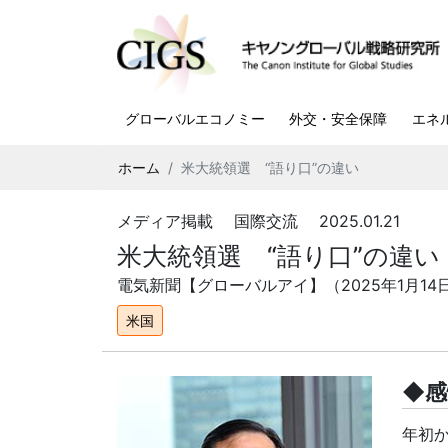
グローバルエコノミー
外交・安全保障
エネ
ホーム
米大統領選 “語り口”の違い
メディア掲載 国際交流 2025.01.21
米大統領選 “語り口”の違い
電気新聞【グローバルアイ】（
2025
年
1
月
14
米国
◆感
年初