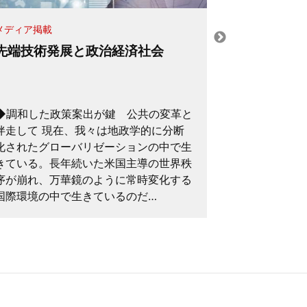
コラム
メディア掲載
『東京=ケ
先端技術発展と政治経済社会
グローバル
(2026年6
英国労働安全
◆調和した政策案出が鍵 公共の変革と
した際、協調安全(
伴走して 現在、我々は地政学的に分断
safety)
化されたグローバリゼーションの中で生
月、労働者の
きている。長年続いた米国主導の世界秩
公衆の安全に
序が崩れ、万華鏡のように常時変化する
る労働安…
国際環境の中で生きているのだ…