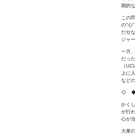
期的
この
の
“
心
”
だせ
ジャ
一方
だっ
（
UC
上に
など
◇
かく
が行
心が
大衆