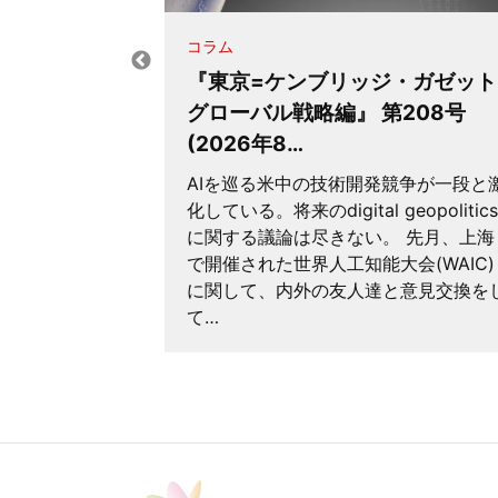
コラム
『東京=ケンブリッジ・ガゼット
と不安
グローバル戦略編』 第208号
(2026年8…
AIを巡る米中の技術開発競争が一段と
 リスク最小化
化している。将来のdigital geopolitics
関連情報が届
に関する議論は尽きない。 先月、上海
様の経験をし
で開催された世界人工知能大会(WAIC)
、筆者は百年
に関して、内外の友人達と意見交換を
『行人』の一
て…
…