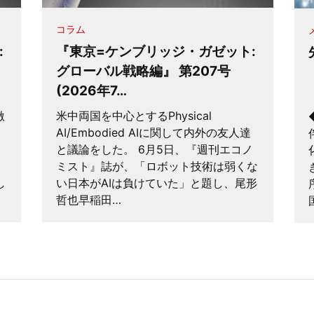
コラム
:
『東京=ケンブリッジ・ガゼット:
グローバル戦略編』 第207号
(2026年7…
激
米中両国を中心とするPhysical
AI/Embodied AIに関して内外の友人達
と議論をした。 6月5日、『週刊エコノ
ミスト』誌が、「ロボット技術は弱くな
し
い日本がAIは負けていた」と題し、尾形
哲也早稲田…