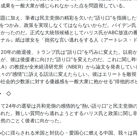
な成果を一般大衆が感じられなかった点を問題視している。
問題に加え、筆者は民主党側の精彩を欠いた
“
語り口
”
を指摘した
をつかみ、政策を実現しなくてはならないからだ。バイデン氏
なかったのだ。正式な大統領候補としてハリス氏が
ABC
放送の
ーナル』紙は彼女を「拙劣な言い逃れをする人（アートレス・
、
20
年の敗退後、トランプ氏は
“
語り口
”
を巧みに変えた。以前
たが、彼は後援者に向けた
“
語り口
”
を変えたのだ。これに関し昨
LA
）の教授が全米経済研究所（
NBER
）から論文を発表してい
人々の
“
感情
”
に訴える話法に変えたらしい。彼はエリートを敵視
の社会的少数派に対する優越感を一般大衆に抱かせる
“
排他的ポ
◆
◇
して
24
年の選挙は共和党側の感情的な
“
熱い語り口
”
と民主党側
われた。難しい質問から逃れようとするハリス氏と政策に関し
当然のごとく後者に向かった。
の心に揺らされる米国と対抗心・愛国心に燃える中国。我々は