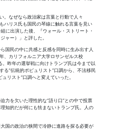
い。なぜなら政治家は言葉と行動で人々
もハリス氏も国民の琴線に触れる言葉を見い
番組に出演した後、『ウォール・ストリート・
ドジャー）」と評した。
から国民の中に共感と反感を同時に生み出す人
年、カリフォルニア大学ロサンゼルス校
る。昨年の選挙戦に向けトランプ氏は今まで以
する
“
伝統的ポピュリスト
”
口調から、不法移民
ピュリスト
”
口調へと変えていった。
の迫力を欠いた理性的な
“
語り口
”
との中で投票
非理知的だが何にも怯まないトランプ氏。人の
両大国の政治の狭間で冷静に進路を探る必要が