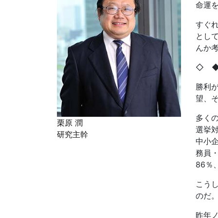
命運
すぐ
とし
んか
◇
勝利
望、
多く
栗原 潤
選挙
研究主幹
中小
務員
86
％
こう
のだ
昨年