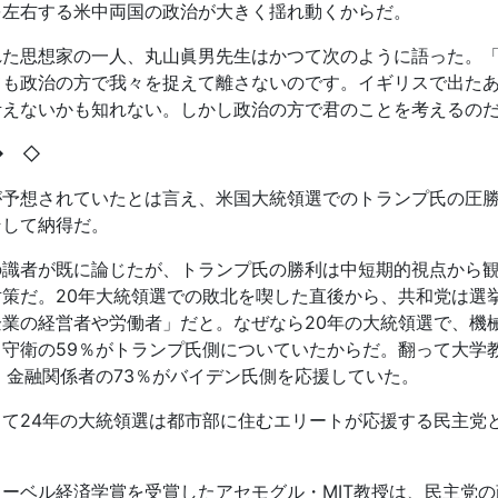
を左右する米中両国の政治が大きく揺れ動くからだ。
れた思想家の一人、丸山眞男先生はかつて次のように語った。
ても政治の方で我々を捉えて離さないのです。イギリスで出た
考えないかも知れない。しかし政治の方で君のことを考えるの
◆
◇
が予想されていたとは言え、米国大統領選でのトランプ氏の圧
そして納得だ。
の識者が既に論じたが、トランプ氏の勝利は中短期的視点から
対策だ。
20
年大統領選での敗北を喫した直後から、共和党は選
企業の経営者や労働者」だと。なぜなら
20
年の大統領選で、機
・守衛の
59
％がトランプ氏側についていたからだ。翻って大学
、金融関係者の
73
％がバイデン氏側を応援していた。
して
24
年の大統領選は都市部に住むエリートが応援する民主党
。
ノーベル経済学賞を受賞したアセモグル・
MIT
教授は、民主党の