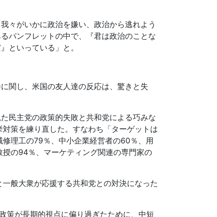
「我々がいかに政治を嫌い、政治から逃れよう
あるパンフレットの中で、『君は政治のことな
だ』といっている」と。
勝に関し、米国の友人達の反応は、驚きと失
観た民主党の政策的失敗と共和党による巧みな
挙対策を練り直した。すなわち「ターゲットは
械修理工の
79
％、中小企業経営者の
60
％、用
教授の
94
％、マーケティング関連の専門家の
と一般大衆が応援する共和党との対決になった
政策が長期的視点に偏り過ぎたために、中短