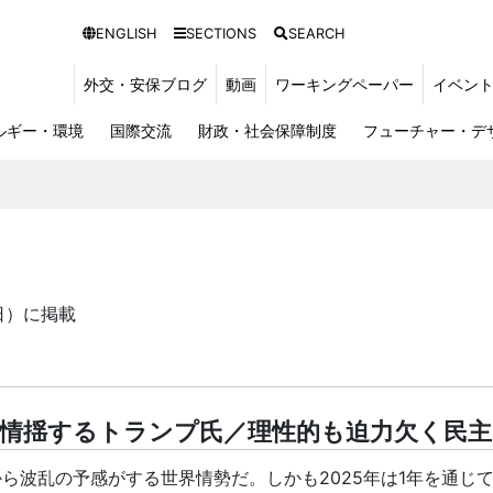
ENGLISH
SECTIONS
SEARCH
外交・安保ブログ
動画
ワーキングペーパー
イベン
ルギー・環境
国際交流
財政・社会保障制度
フューチャー・デ
日）に掲載
情揺するトランプ氏／理性的も迫力欠く民主
から波乱の予感がする世界情勢だ。しかも
2025
年は
1
年を通じ