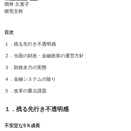
岡嵜 久実子
研究主幹
目次
１．残る先行き不透明感
２．当面の財政・金融政策の運営方針
３．財政余力の実態
４．金融システムの陰り
５．改革の重点課題
１．残る先行き不透明感
不安定な
5
％成長