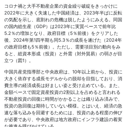
コロナ禍と大手不動産企業の資金繰り破綻をきっかけに
2022
年に大きく失速した中国経済は、
2023
年半ばに反転
の気配を示し、底割れの危機は脱したようにみえる。同国
の国内総生産（
GDP
）は
2023
年に実質ベースで前年比
5.2
％の増加となり、政府目標（
5
％前後）をクリアした
後、
2024
年第
1
四半期も同
5.3
％の成長を遂げた（
2024
年
の政府目標も
5
％前後）。ただし、需要項目別の動向をみ
ると、総資本形成（投資）と外需（対外貿易）の弱さが目
立つ（図
1
）。
中国共産党指導部と中央政府は、
10
年以上前から、投資に
大きく依存する成長モデルからの脱却を目指しており、消
費主導の経済成長は好ましい姿と受け止めている。また、
金額ベースで固定資産投資の
2
割以上を占めると言われる
不動産投資の回復に時間がかかることは織り込み済みで、
投資の急回復は期待していない模様。とはいえ、経済の急
速な落ち込みを回避するためには、投資のある程度の伸び
が必要であり、中央政府は地方政府にインフラ建設の着実
な推進を呼びかけている。