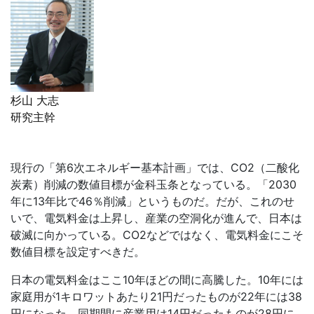
杉山 大志
研究主幹
現行の「第
6
次エネルギー基本計画」では、
CO2
（二酸化
炭素）削減の数値目標が金科玉条となっている。「
2030
年に
13
年比で
46
％削減」というものだ。だが、これのせ
いで、電気料金は上昇し、産業の空洞化が進んで、日本は
破滅に向かっている。
CO2
などではなく、電気料金にこそ
数値目標を設定すべきだ。
日本の電気料金はここ
10
年ほどの間に高騰した。
10
年には
家庭用が
1
キロワットあたり
21
円だったものが
22
年には
38
円になった。同期間に産業用は
14
円だったものが
28
円に