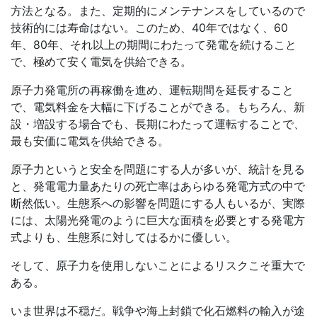
方法となる。また、定期的にメンテナンスをしているので
技術的には寿命はない。このため、
40
年ではなく、
60
年、
80
年、それ以上の期間にわたって発電を続けること
で、極めて安く電気を供給できる。
原子力発電所の再稼働を進め、運転期間を延長すること
で、電気料金を大幅に下げることができる。もちろん、新
設・増設する場合でも、長期にわたって運転することで、
最も安価に電気を供給できる。
原子力というと安全を問題にする人が多いが、統計を見る
と、発電電力量あたりの死亡率はあらゆる発電方式の中で
断然低い。生態系への影響を問題にする人もいるが、実際
には、太陽光発電のように巨大な面積を必要とする発電方
式よりも、生態系に対してはるかに優しい。
そして、原子力を使用しないことによるリスクこそ重大で
ある。
いま世界は不穏だ。戦争や海上封鎖で化石燃料の輸入が途