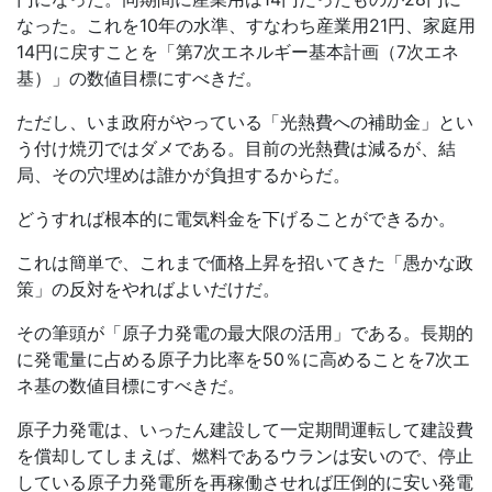
なった。これを
10
年の水準、すなわち産業用
21
円、家庭用
14
円に戻すことを「第
7
次エネルギー基本計画（
7
次エネ
基）」の数値目標にすべきだ。
ただし、いま政府がやっている「光熱費への補助金」とい
う付け焼刃ではダメである。目前の光熱費は減るが、結
局、その穴埋めは誰かが負担するからだ。
どうすれば根本的に電気料金を下げることができるか。
これは簡単で、これまで価格上昇を招いてきた「愚かな政
策」の反対をやればよいだけだ。
その筆頭が「原子力発電の最大限の活用」である。長期的
に発電量に占める原子力比率を
50
％に高めることを
7
次エ
ネ基の数値目標にすべきだ。
原子力発電は、いったん建設して一定期間運転して建設費
を償却してしまえば、燃料であるウランは安いので、停止
している原子力発電所を再稼働させれば圧倒的に安い発電