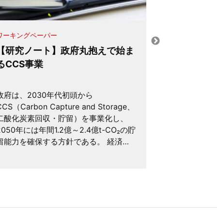
ワーキングペーパー
メディア掲載
【研究ノート】政府丸抱えで始ま
環境政策の
るCCS事業
政府は、2030年代初頭から
環境規制の流
CCS（Carbon Capture and Storage、
して、それは
二酸化炭素回収・貯留）を事業化し、
うか？ 環境
2050年には年間1.2億～2.4億t-CO₂の貯
は、同じ費用
留能力を確保する方針である。 経済…
もっと多くの
いう比較をす