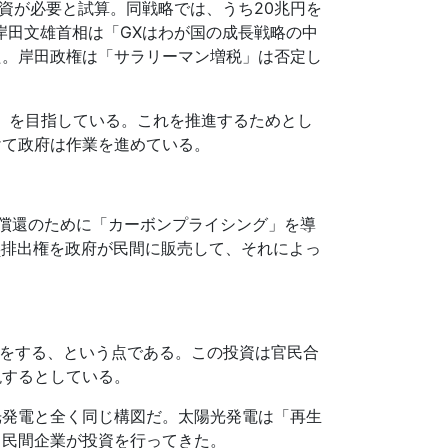
資が必要と試算。同戦略では、うち
20
兆円を
岸田文雄首相は「
GX
はわが国の成長戦略の中
た。岸田政権は「サラリーマン増税」は否定し
」を目指している。これを推進するためとし
けて政府は作業を進めている。
償還のために「カーボンプライシング」を導
排出権を政府が民間に販売して、それによっ
2
をする、という点である。この投資は官民合
現するとしている。
光発電と全く同じ構図だ。太陽光発電は「再生
、民間企業が投資を行ってきた。