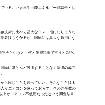
っている。いま再生可能エネルギー賦課金とし
既存技術に比べて甚大なコスト増になりそうな
事業者はもうかるが、国民には莫大な負担にな
5
兆円というと、何と消費税率で言うと
7.5
％
、国民にほとんど説明することなく法律の成立
だ。
昔から同じことを言っていた。そんなことは太
1
人がエアコンを使っておらず、その約半数の
以上がエアコン不使用だったという調査結果