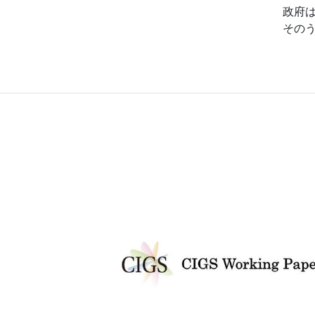
政府
その