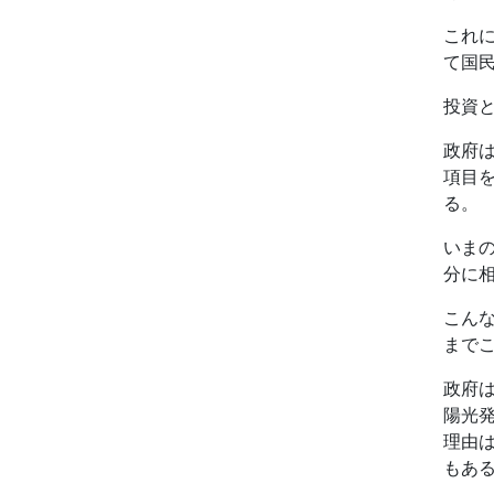
これ
て国
投資
政府
項目
る。
いま
分に
こん
まで
政府
陽光
理由
もあ