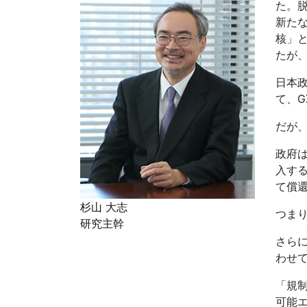
た。
新た
核」
たが
日本
て、
G
だが
政府
入す
て償
杉山 大志
つま
研究主幹
さら
わせ
「規
可能