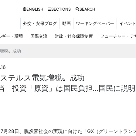
ENGLISH
SECTIONS
SEARCH
外交・安保ブログ
動画
ワーキングペーパー
イベン
ルギー・環境
国際交流
財政・社会保障制度
フューチャー・デ
気増税〟成功
16
〝ステルス電気増税〟成功
％相当 投資「原資」は国民負担…国民に説
は
7
月
28
日、脱炭素社会の実現に向けた「
GX
（グリーントラン