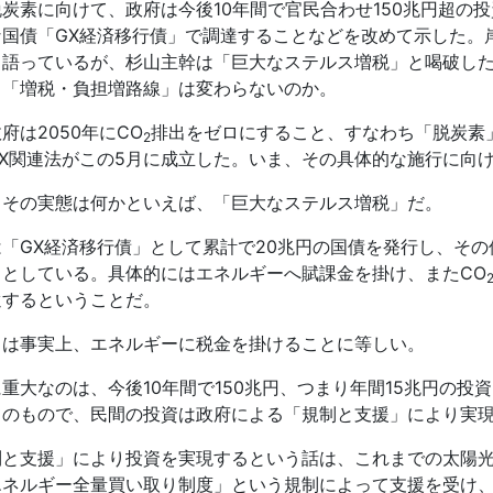
脱炭素に向けて、政府は今後
10
年間で官民合わせ
150
兆円超の投
な国債「
GX
経済移行債」で調達することなどを改めて示した。
と語っているが、杉山主幹は「巨大なステルス増税」と喝破し
、「増税・負担増路線」は変わらないのか。
政府は
2050
年に
CO
排出をゼロにすること、すなわち「脱炭素
2
X
関連法がこの
5
月に成立した。いま、その具体的な施行に向
、その実態は何かといえば、「巨大なステルス増税」だ。
は「
GX
経済移行債」として累計で
20
兆円の国債を発行し、その
るとしている。具体的にはエネルギーへ賦課金を掛け、また
CO
還するということだ。
りは事実上、エネルギーに税金を掛けることに等しい。
に重大なのは、今後
10
年間で
150
兆円、つまり年間
15
兆円の投資
てのもので、民間の投資は政府による「規制と支援」により実
制と支援」により投資を実現するという話は、これまでの太陽
エネルギー全量買い取り制度」という規制によって支援を受け