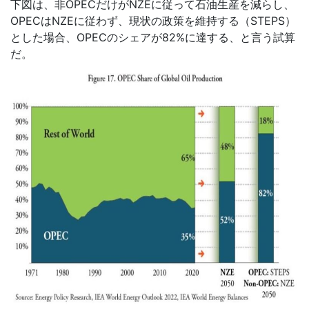
下図は、非
OPEC
だけが
NZE
に従って石油生産を減らし、
OPEC
は
NZE
に従わず、現状の政策を維持する（
STEPS
）
とした場合、
OPEC
のシェアが
82%
に達する、と言う試算
だ。