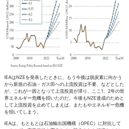
IEA
は
NZE
を発表したときに、もう今後は脱炭素に向かう
から新規の石油・ガス田への上流投資は不要、などとした
が、これが一因となって上流投資が滞り、ここ
1
、
2
年の世
界エネルギー危機を招いたのだ。今後も
NZE
達成のためと
して上流投資を止めてしまえば、またもやエネルギー危機
を招いてしまう。
IEA
は、もともとは石油輸出国機構（
OPEC
）に対抗して