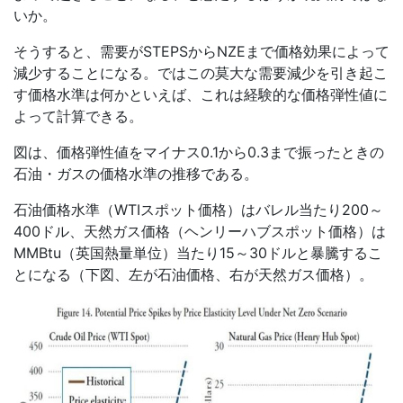
いか。
そうすると、需要が
STEPS
から
NZE
まで価格効果によって
減少することになる。ではこの莫大な需要減少を引き起こ
す価格水準は何かといえば、これは経験的な価格弾性値に
よって計算できる。
図は、価格弾性値をマイナス
0.1
から
0.3
まで振ったときの
石油・ガスの価格水準の推移である。
石油価格水準（
WTI
スポット価格）はバレル当たり
200
～
400
ドル、天然ガス価格（ヘンリーハブスポット価格）は
MMBtu
（英国熱量単位）当たり
15
～
30
ドルと暴騰するこ
とになる（下図、左が石油価格、右が天然ガス価格）。