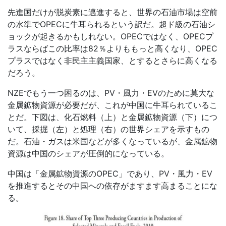
先進国だけが脱炭素に邁進すると、世界の石油市場は空前
の水準で
OPEC
に牛耳られるという訳だ。超ド級の石油シ
ョックが起きるかもしれない。
OPEC
ではなく、
OPEC
プ
ラスならばこの比率は
82
％よりももっと高くなり、
OPEC
プラスではなく非民主主義国家、とするとさらに高くなる
だろう。
NZE
でもう一つ困るのは、
PV
・風力・
EV
のために莫大な
金属鉱物資源が必要だが、これが中国に牛耳られているこ
とだ。下図は、化石燃料（上）と金属鉱物資源（下）につ
いて、採掘（左）と処理（右）の世界シェアを示すもの
だ。石油・ガスは米国などが多くなっているが、金属鉱物
資源は中国のシェアが圧倒的になっている。
中国は「金属鉱物資源の
OPEC
」であり、
PV
・風力・
EV
を推進するとその中国への依存がますます高まることにな
る。