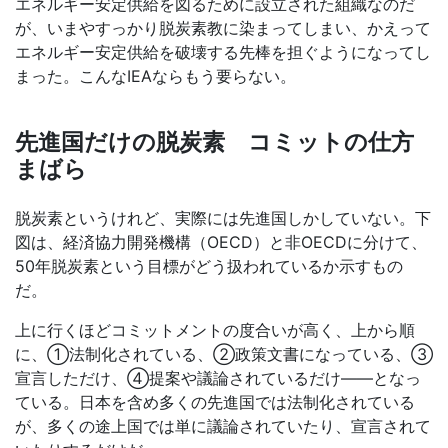
エネルギー安定供給を図るために設立された組織なのだ
が、いまやすっかり脱炭素教に染まってしまい、かえって
エネルギー安定供給を破壊する先棒を担ぐようになってし
まった。こんな
IEA
ならもう要らない。
先進国だけの脱炭素 コミットの仕方
まばら
脱炭素というけれど、実際には先進国しかしていない。下
図は、経済協力開発機構（
OECD
）と非
OECD
に分けて、
50
年脱炭素という目標がどう扱われているか示すもの
だ。
上に行くほどコミットメントの度合いが高く、上から順
に、①法制化されている、②政策文書になっている、③
宣言しただけ、④提案や議論されているだけ――となっ
ている。日本を含め多くの先進国では法制化されている
が、多くの途上国では単に議論されていたり、宣言されて