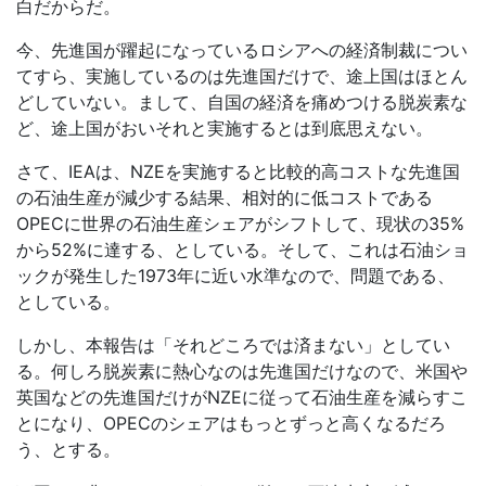
白だからだ。
今、先進国が躍起になっているロシアへの経済制裁につい
てすら、実施しているのは先進国だけで、途上国はほとん
どしていない。まして、自国の経済を痛めつける脱炭素な
ど、途上国がおいそれと実施するとは到底思えない。
さて、
IEA
は、
NZE
を実施すると比較的高コストな先進国
の石油生産が減少する結果、相対的に低コストである
OPEC
に世界の石油生産シェアがシフトして、現状の
35%
から
52%
に達する、としている。そして、これは石油ショ
ックが発生した
1973
年に近い水準なので、問題である、
としている。
しかし、本報告は「それどころでは済まない」としてい
る。何しろ脱炭素に熱心なのは先進国だけなので、米国や
英国などの先進国だけが
NZE
に従って石油生産を減らすこ
とになり、
OPEC
のシェアはもっとずっと高くなるだろ
う、とする。