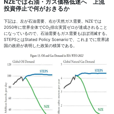
NZEでは石油・ガス価格低迷へ 上流
投資停止で何がおきるか
下記は、左が石油需要、右が天然ガス需要。
NZE
では
2050
年に世界全体で
CO
排出実質ゼロが達成されること
2
になっているので、石油需要もガス需要もほぼ消滅する。
STEPS
とは
Stated Policy Scenario
で、これまでに世界諸
国の政府が表明した政策の積算である。