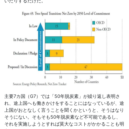
いたりするだけだ。
主要
7
カ国（
G7
）では「
50
年脱炭素」が繰り返し表明さ
れ、途上国へも働きかけをすることにはなっているが、途
上国がおとなしく言うことを聞くかというと、そうはなり
そうにない。そもそも
50
年脱炭素など不可能であるし、
それを実施しようとすれば莫大なコストがかかることも明