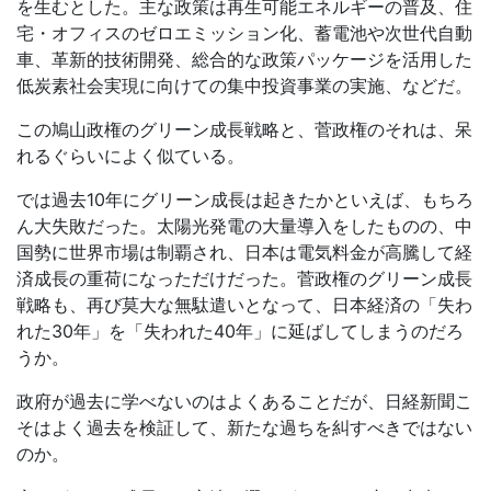
を生むとした。主な政策は再生可能エネルギーの普及、住
宅・オフィスのゼロエミッション化、蓄電池や次世代自動
車、革新的技術開発、総合的な政策パッケージを活用した
低炭素社会実現に向けての集中投資事業の実施、などだ。
この鳩山政権のグリーン成長戦略と、菅政権のそれは、呆
れるぐらいによく似ている。
では過去10年にグリーン成長は起きたかといえば、もちろ
ん大失敗だった。太陽光発電の大量導入をしたものの、中
国勢に世界市場は制覇され、日本は電気料金が高騰して経
済成長の重荷になっただけだった。菅政権のグリーン成長
戦略も、再び莫大な無駄遣いとなって、日本経済の「失わ
れた30年」を「失われた40年」に延ばしてしまうのだろ
うか。
政府が過去に学べないのはよくあることだが、日経新聞こ
そはよく過去を検証して、新たな過ちを糾すべきではない
のか。