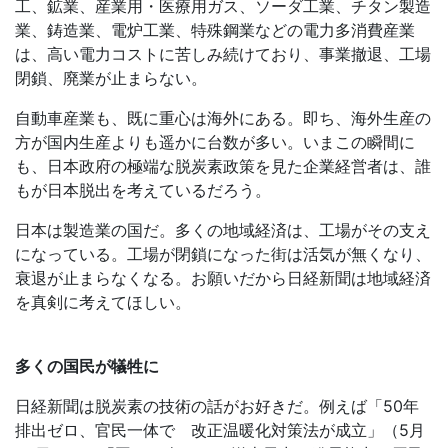
工、鉱業、産業用・医療用ガス、ソーダ工業、チタン製造
業、鋳造業、電炉工業、特殊鋼業などの電力多消費産業
は、高い電力コストに苦しみ続けており、事業撤退、工場
閉鎖、廃業が止まらない。
自動車産業も、既に重心は海外にある。即ち、海外生産の
方が国内生産よりも遥かに台数が多い。いまこの瞬間に
も、日本政府の極端な脱炭素政策を見た企業経営者は、誰
もが日本脱出を考えているだろう。
日本は製造業の国だ。多くの地域経済は、工場がその支え
になっている。工場が閉鎖になった街は活気が無くなり、
衰退が止まらなくなる。お願いだから日経新聞は地域経済
を真剣に考えてほしい。
多くの国民が犠牲に
日経新聞は脱炭素の技術の話がお好きだ。例えば「50年
排出ゼロ、官民一体で 改正温暖化対策法が成立」（5月