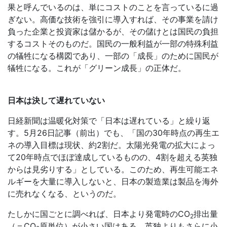
果と呼んでいるのは、単にコストのことを言っているに過
ぎない。高価な技術を強引に導入すれば、その事業を請け
負った企業と投資家は儲かるが、その儲けとは国民の負担
するコストそのものだ。国民の一般利益が一部の特殊利益
の犠牲になる構図であり、一部の「成長」のために国民が
犠牲になる。これが「グリーン成長」の正体だ。
日本は決して遅れていない
日経新聞は温暖化対策で「日本は遅れている」と繰り返
す。5月26日記事（前出）でも、「国の30年時点の再生エ
ネの導入目標は現状、約2割だ。太陽光発電の拡大によっ
て20年時点でほぼ達成しているものの、4割を超える英独
からは見劣りする」としている。このため、再生可能エネ
ルギーを大量に導入しないと、日本の製造業は製品を海外
に売れなくなる、というのだ。
たしかに国ごとに調べれば、日本より発電時の
CO
排出量
2
（＝
CO
原単位）が小さい国はある。英独よりもさらに小