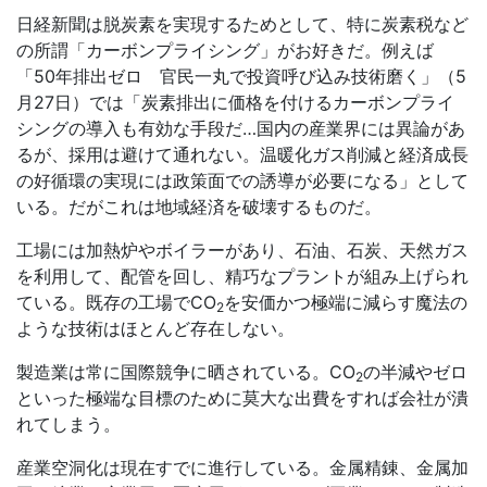
日経新聞は脱炭素を実現するためとして、特に炭素税など
の所謂「カーボンプライシング」がお好きだ。例えば
「50年排出ゼロ 官民一丸で投資呼び込み技術磨く」（5
月27日）では「炭素排出に価格を付けるカーボンプライ
シングの導入も有効な手段だ…国内の産業界には異論があ
るが、採用は避けて通れない。温暖化ガス削減と経済成長
の好循環の実現には政策面での誘導が必要になる」として
いる。だがこれは地域経済を破壊するものだ。
工場には加熱炉やボイラーがあり、石油、石炭、天然ガス
を利用して、配管を回し、精巧なプラントが組み上げられ
ている。既存の工場で
CO
を安価かつ極端に減らす魔法の
2
ような技術はほとんど存在しない。
製造業は常に国際競争に晒されている。
CO
の半減やゼロ
2
といった極端な目標のために莫大な出費をすれば会社が潰
れてしまう。
産業空洞化は現在すでに進行している。金属精錬、金属加