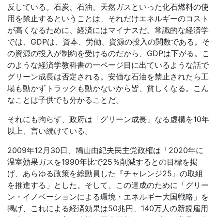
反している。石炭、石油、天然ガスといった化石燃料の使
用を禁止するということは、それだけエネルギーのコスト
が高くなるために、経済にはマイナスだ。常識的な経済学
では、GDPは、資本、労働、資源の投入の関数である。そ
の資源の投入が制約を受けるのだから、GDPは下がる。こ
のような経済学教科書の一ページ目に出ているような話で
グリーン成長は否定される。安価な石油を禁止されたら工
場も動かずトラックも動かないから皆、貧しくなる。こん
なことは子供でも分かることだ。
それにも拘らず、政府は「グリーン成長」なる虚構を10年
以上、言い続けている。
2009年12月30日、鳩山由紀夫民主党政権は「2020年に
温室効果ガスを1990年比で25％削減するとの目標を掲
げ、あらゆる政策を総動員した『チャレンジ25』の取組
を推進する」とした。そして、この達成のために「グリー
ン・イノベーションによる環境・エネルギー大国戦略」を
掲げ、これによる経済効果は50兆円、140万人の新規雇用