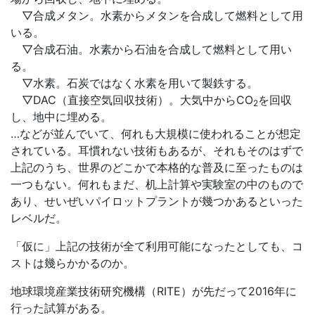
▽合成メタン。水素からメタンを合成して燃料として用
いる。
▽合成石油。水素から石油を合成して燃料として用い
る。
▽水素。石炭ではなく水素を用いて製鉄する。
▽DAC（直接空気回収技術）。大気中から
CO
を回収
2
し、地中に埋める。
…などが並んでいて、何れも大規模に使われることが想定
されている。耳慣れない技術もあるが、それもそのはずで
上記のうち、世界のどこかで本格的な普及に至ったものは
一つもない。何れもまだ、机上計算や実験室の中のもので
あり、せいぜいパイロットプラントが幾つかあるといった
レベルだ。
「仮に」上記の技術が全て利用可能になったとしても、コ
ストは幾らかかるのか。
地球環境産業技術研究機構（RITE）が先だって2016年に
行った試算がある。