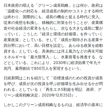
日本政府の唱える「グリーン成長戦略」とは何か。政府は
「温暖化への対応を、経済成長の制約やコストとする時代
は終わり、国際的にも、成長の機会と捉える時代に突入。
従来の発想を転換し、積極的に対策を行うことが、産業構
造や社会経済の変革をもたらし、次なる大きな成長に繋が
っていく。こうした『経済と環境の好循環』を作っていく
産業政策」としている。そして「成長が期待される産業十
四分野において、高い目標を設定し、あらゆる政策を総動
員する」としている。具体的には洋上風力などの再生可能
エネルギーを「最大限導入」し、水素発電を推進する、な
どとしている。これにより、2030年に経済効果で年九十
兆円、雇用創出で850万人を実現するという。
日経新聞はこれを紹介して「目標達成のための投資が成長
を呼び、成長が次の投資を呼ぶ好循環を生み出せるかが問
われる」としている（「再生エネ5割超を明記 政府、グ
リーン成長戦略決定」2020年12月25日）。
しかしこのグリーン成長戦略なるものは、経済学の基本に