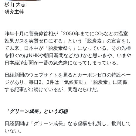
杉山 大志
研究主幹
昨年十月に菅義偉首相が「2050年までに
CO
などの温室
2
効果ガスを実質ゼロにする」という「脱炭素」の宣言をし
て以来、日本中が「脱炭素祭り」になっている。その先棒
を担ぐのはNHKや朝日新聞などだけかと思いきや、いまや
日本経済新聞が一番の急先鋒になってしまっている。
日経新聞のウェブサイトを見るとカーボンゼロの特設ペー
ジがあり、毎日2、3件は「気候変動」「脱炭素」に関係
する記事が出続けているが、問題だらけだ。
「グリーン成長」という幻想
日経新聞は「グリーン成長」なる虚構を礼賛し、批判して
いない。