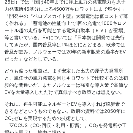
26日）では「国は40年までに洋上風力の発電能力を原子
力発電所45基分に上る4500万キロワットにまで増やす」
「開発中の『ペロブスカイト型』太陽電池は低コストで薄
く作れる」「蓄電池の性能向上で1回の充電で1000キロメ
ートル超の走行を可能とする電気自動車（ＥＶ）が登場」
等と書いている。EVについては「日本勢は開発では先行
してきたが、国内普及率は1％ほどにとどまる。欧米では
普及が進み、ノルウェーでは20年の新車販売の過半がEV
だった」などとしている。
どうも偏った報道だ。まず安定した出力の原子力発電所
と、風任せの風力発電を同じキロワットで比較するのは初
歩的な間違いだ。またノルウェーは強引な導入策で高価な
EVを大量導入しただけで真似すべき政策とは思えない。
それに、再生可能エネルギーとEVを導入すれば脱炭素で
きるなどというものでもない。政府の資料では2050年に
CO
ゼロを実現するための技術として、
2
▽CCUS（
CO
回収・利用・貯留）。
CO
を発電所や工
2
2
場から回収し、地中に埋める。