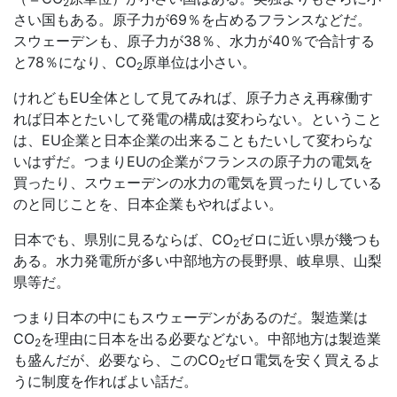
2
さい国もある。原子力が69％を占めるフランスなどだ。
スウェーデンも、原子力が38％、水力が40％で合計する
と78％になり、
CO
原単位は小さい。
2
けれどもEU全体として見てみれば、原子力さえ再稼働す
れば日本とたいして発電の構成は変わらない。ということ
は、EU企業と日本企業の出来ることもたいして変わらな
いはずだ。つまりEUの企業がフランスの原子力の電気を
買ったり、スウェーデンの水力の電気を買ったりしている
のと同じことを、日本企業もやればよい。
日本でも、県別に見るならば、
CO
ゼロに近い県が幾つも
2
ある。水力発電所が多い中部地方の長野県、岐阜県、山梨
県等だ。
つまり日本の中にもスウェーデンがあるのだ。製造業は
CO
を理由に日本を出る必要などない。中部地方は製造業
2
も盛んだが、必要なら、この
CO
ゼロ電気を安く買えるよ
2
うに制度を作ればよい話だ。