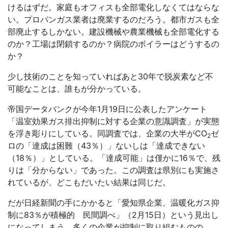
けるはずだ。家庭もオフィスも全部電化しなくてはならな
い。プロパンガス業者は廃業するのだろう。都市ガスも全
部廃止するしかない。建設機械や農業機械も全部電化する
のか？工場は閉鎖するのか？病院のボイラーはどうするの
か？
少し技術のことを知っていればあと30年で脱炭素など不
可能なことは、誰もが分かっている。
帝国データバンクが今年1月19日に公表したアンケート
「温室効果ガス排出抑制に対する企業の意識調査」が実態
を浮き彫りにしている。同調査では、企業の大半が
CO
ゼ
2
ロの「達成は困難（43％）」ないしは「達成できない
（18％）」としている。「達成可能」は僅かに16％で、残
りは「分からない」であった。この調査は県別にも実施さ
れているが、どこもだいたい結果は同じだ。
だが日経新聞の手にかかると「愛知県企業、温暖化ガス抑
制に83％が積極的 民間調べ」（2月15日）という見出し
になってしまう。多くの企業が抑制に取り組むものの、