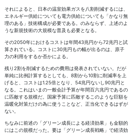
それによると、日本の温室効果ガスを八割削減するには、
エネルギー供給についても電力供給についても「かなり無
理のある」技術構成が必要である。のみならず、上述のよ
うな新規技術の大規模な普及も必要となる。
その2050年におけるコストは年間43兆円から72兆円と試
算されている。コストに30兆円もの幅が出るのは、原子
力の利用をするか否かによる。
残り2割を削減するための費用は発表されていない。だが
単純に比例計算するとしても、8割から10割に削減率を上
げると、コストは1.25倍となり、54兆円ないし90兆円と
なる。これはいまの一般会計予算が年間百六兆円であるの
に匹敵する規模だ。国家予算に匹敵するこのような巨額を
温暖化対策だけの為に使うことなど、正当化できるはずが
ない。
ちなみに前述の「グリーン成長による経済効果」も金額的
にはこの規模だった。要は「グリーン成長戦略」で経済効