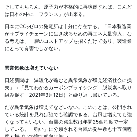
そしてもちろん、原子力が本格的に再稼働すれば、こんど
は日本の中に「フランス」が出来る。
日本に
CO
ゼロの発電所は十分に存在する。「日本製造業
2
がサプライチェーンに生き残るための再エネ大量導入」な
る考えは、一層のコストアップを招くだけであり、製造業
にとって有害でしかない。
異常気象は増えていない
日経新聞は「温暖化が進むと異常気象が増え経済社会に損
失」（「見てわかるカーボンプライシング 脱炭素へ取り
組み促す」2021年3月12日）と繰り返し書いている。
だが異常気象は増えてなどいない。このことは、公開され
ている統計を見れば誰でも確認できる。台風は増えても強
くなってもいない。台風の発生数は年間25個程度で一定
している。「強い」に分類される台風の発生数も十五個程
度と横ばいで増加傾向は無い。