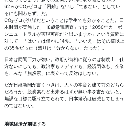
62％が
CO
ゼロは「困難」ないし「できない」としてい
2
るにも関わらず、だ。
CO
ゼロが無謀だということは学生でも分かることだ。日
2
本財団が実施した「18歳意識調査」では「2050年カーボ
ンニュートラルが実現可能だと思いますか」という質問に
対して、「はい」は僅かに14％。「いいえ」はその倍以上
の35％だった（残りは「分からない」だった）。
日本は同調圧力が強い。政府が首相に従うのは制度上、仕
方ないにしても、政治家もメディアも、経済団体も、企業
も、みな「脱炭素」に表立って反対はしない。
だが日経新聞が書くべきは、人々の本音と建て前のどちら
だろうか。脱炭素など出来るはずが無い事を書かないと、
無謀な目標に駆り立てられて、日本経済は破滅してしまう
のではないか。
地域経済が崩壊する