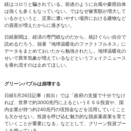
経はコロリと騙されている。前述のように台風や豪雨自体
は強くも多くもなっていない。ではなぜ被害額が増大して
いるかというと、災害に遭いやすい場所における建物など
の資産が増えたからに過ぎない。
日経新聞は、経済の専門紙なのだから、統計ぐらい自分で
読めるだろう。拙著『地球温暖化のファクトフルネス』に
データをまとめておいたから勉強されたし。地球温暖化の
せいで異常気象が増えているなどというフェイクニュース
を垂れ流すのは止めてほしい。
グリーンバブルは崩壊する
日経5月26日記事（前出）では「政府の支援で十分でなけ
れば、世界で約3000兆円に上るというＥＳＧ投資や、国
内企業が持つ約240兆円の現預金などを活用していくこと
も欠かせない。投資を呼び込む魅力的な脱炭素産業を育て
ていくことが重要になる」などとして、グリーン投資ブー
ムを煽っている。