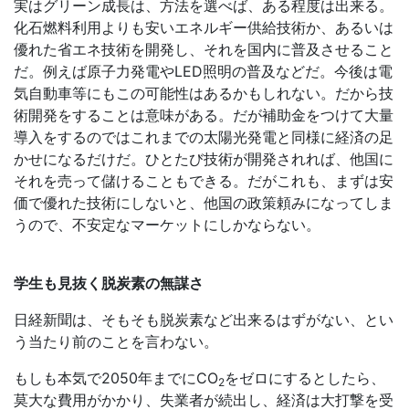
実はグリーン成長は、方法を選べば、ある程度は出来る。
化石燃料利用よりも安いエネルギー供給技術か、あるいは
優れた省エネ技術を開発し、それを国内に普及させること
だ。例えば原子力発電やLED照明の普及などだ。今後は電
気自動車等にもこの可能性はあるかもしれない。だから技
術開発をすることは意味がある。だが補助金をつけて大量
導入をするのではこれまでの太陽光発電と同様に経済の足
かせになるだけだ。ひとたび技術が開発されれば、他国に
それを売って儲けることもできる。だがこれも、まずは安
価で優れた技術にしないと、他国の政策頼みになってしま
うので、不安定なマーケットにしかならない。
学生も見抜く脱炭素の無謀さ
日経新聞は、そもそも脱炭素など出来るはずがない、とい
う当たり前のことを言わない。
もしも本気で2050年までに
CO
をゼロにするとしたら、
2
莫大な費用がかかり、失業者が続出し、経済は大打撃を受