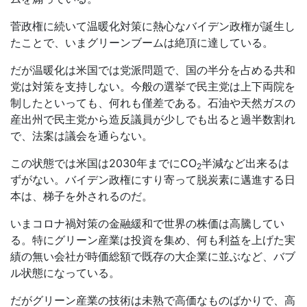
菅政権に続いて温暖化対策に熱心なバイデン政権が誕生し
たことで、いまグリーンブームは絶頂に達している。
だが温暖化は米国では党派問題で、国の半分を占める共和
党は対策を支持しない。今般の選挙で民主党は上下両院を
制したといっても、何れも僅差である。石油や天然ガスの
産出州で民主党から造反議員が少しでも出ると過半数割れ
で、法案は議会を通らない。
この状態では米国は2030年までに
CO
半減など出来るは
2
ずがない。バイデン政権にすり寄って脱炭素に邁進する日
本は、梯子を外されるのだ。
いまコロナ禍対策の金融緩和で世界の株価は高騰してい
る。特にグリーン産業は投資を集め、何も利益を上げた実
績の無い会社が時価総額で既存の大企業に並ぶなど、バブ
ル状態になっている。
だがグリーン産業の技術は未熟で高価なものばかりで、高