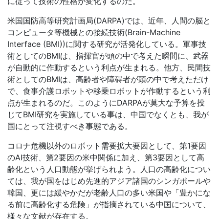
に従って技術の性格が変化するのだ。
米国国防高等研究計画局
(DARPA)
では、近年、人間の脳と
コンピュータ等機械との接続技術
(Brain-Machine
Interface (BMI))
に関する研究が活発化している。軍事技
術としての
BMI
は、指揮官が頭の中で考えた瞬間に、武器
が自動的に作動するという利点が生まれる。他方、民間技
術としての
BMI
は、高齢者や障碍者が頭の中で考えただけ
で、食事介護ロボットや移乗ロボットが作動するという利
点が生まれるのだ。このように
DARPA
が莫大な予算を投
じて
BMI
研究を実施している事は、中国でなくとも、我が
国にとって注視すべき事態である。
コロナ危機以外のロボット需要拡大要因として、第
1
要因
の
AI
技術、第
2
要因の米中関係に加え、第
3
要因として高
齢化という人口動態が挙げられよう。人口の高齢化につい
ては、我が国をはじめ先進的アジア諸国のシンガポールや
韓国、更には緩やかだが老齢人口の多い米国や「豊かにな
る前に高齢化する危険」が指摘されている中国について、
様々な文献が存在する。