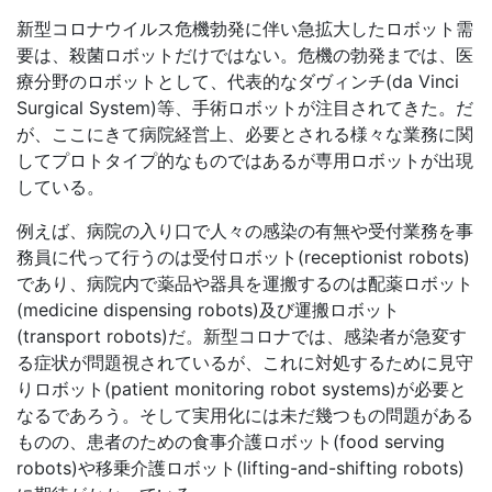
新型コロナウイルス危機勃発に伴い急拡大したロボット需
要は、殺菌ロボットだけではない。危機の勃発までは、医
療分野のロボットとして、代表的なダヴィンチ
(da Vinci
Surgical System)
等、手術ロボットが注目されてきた。だ
が、ここにきて病院経営上、必要とされる様々な業務に関
してプロトタイプ的なものではあるが専用ロボットが出現
している。
例えば、病院の入り口で人々の感染の有無や受付業務を事
務員に代って行うのは受付ロボット
(receptionist robots)
であり、病院内で薬品や器具を運搬するのは配薬ロボット
(medicine dispensing robots)
及び運搬ロボット
(transport robots)
だ。新型コロナでは、感染者が急変す
る症状が問題視されているが、これに対処するために見守
りロボット
(patient monitoring robot systems)
が必要と
なるであろう。そして実用化には未だ幾つもの問題がある
ものの、患者のための食事介護ロボット
(food serving
robots)
や移乗介護ロボット
(lifting-and-shifting robots)