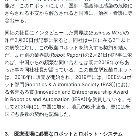
能だ。このロボットにより、医師・看護師は感染の危険に
さらされる不安から解放されると同時に、治療・看護に専
念出来る。
同社の社長にインタビューした業界誌
(
Business Wire
)
の
昨年
2
月
20
日付記事に依ると、同社は中国に在る
2
千以上
の病院に対し、この殺菌ロボットを納入する契約を結ん
だ。また別の業界誌
(
Robot Report
)
の
2
月
21
日付記事に依
れば、中国からの頻繁な問い合わせは既に
2019
年からあ
った事を同社社長が語っている。この自立型殺菌ロボット
は、
2018
年に販売が開始され、
2019
年には、
IEEE
のロボ
ット部門
(Robotics & Automation Society (RAS))
におけ
る名誉ある賞
(Innovation and Entrepreneurship Award
in Robotics and Automation (IERA))
を受賞している。そ
して
2020
年には中国に加え、地元の欧州連合、更には米
国でも多数の契約を記録した。
3. 医療現場に必要なロボットとロボット・システム