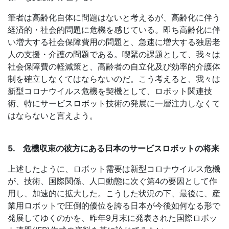
筆者は高齢化自体に問題はないと考えるが、高齢化に伴う
経済的・社会的問題に危機を感じている。即ち高齢化に伴
い増大する社会保障費用の問題と、急速に増大する独居老
人の支援・介護の問題である。喫緊の課題として、我々は
社会保障費の軽減策と、高齢者の自立化及び効率的介護体
制を確立しなくてはならないのだ。こう考えると、我々は
新型コロナウイルス危機を契機として、ロボット関連技
術、特にサービスロボット技術の発展に一層注力しなくて
はならないと言えよう。
5. 危機収束の彼方にある日本のサービスロボットの将来
上述したように、ロボット需要は新型コロナウイルス危機
が、技術、国際関係、人口動態に次ぐ第
4
の要因として作
用し、加速的に拡大した。こうした状況の下、最後に、産
業用ロボットで圧倒的優位を誇る日本が今後如何なる形で
発展してゆくのかを、昨年
9
月末に発表された国際ロボッ