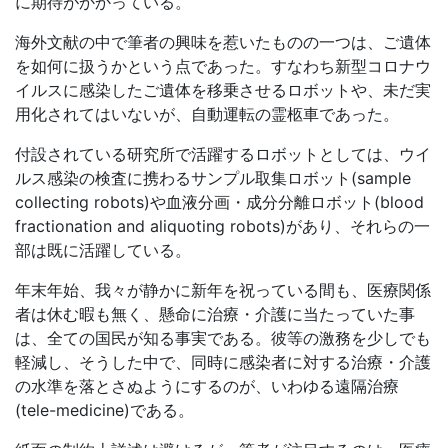
に期待がかかっている。
海外文献の中で筆者の興味を惹いたものの一つは、ご遺体
を如何に扱うかという点であった。すなわち新型コロナウ
イルスに感染したご遺体を移乗させるロボットや、未だ実
用化されてはいないが、自動運転の霊柩車であった。
付設されている研究所で活躍するロボットとしては、ウイ
ルス感染の検査に携わるサンプル取集ロボット
(sample
collecting robots)
や血液分画・成分分離ロボット
(blood
fractionation and aliquoting robots)
があり、それらの一
部は既に活躍している。
年末年始、我々が静かに新年を祝っている間も、医療関係
者は休む暇も無く、懸命に治療・介護に当たっていた事
は、全ての国民が知る事実である。彼等の激務を少しでも
軽減し、そうした中で、同時に感染者に対する治療・介護
の水準を落とさぬようにするのが、いわゆる遠隔治療
(tele-medicine)
である。