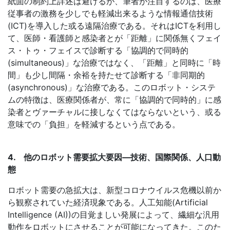
紙面の制約上詳述は避けるが、筆者が注目するのは、医療
従事者の激務を少しでも軽減出来るような情報通信技術
(ICT)
を導入した或る遠隔治療である。それは
ICT
を利用し
て、医師・看護師と感染者とが「距離」に関係無くフェイ
ス・トゥ・フェイスで診断する「協調的で同時的
(simultaneous)
」な治療ではなく、「距離」と同時に「時
間」も少し間隔・余裕を持たせて診断する「非同期的
(asynchronous)
」な治療である。このロボット・システ
ムの特徴は、医療関係者が、常に「協調的で同時的」に感
染者とヴァーチャルに接しなくてはならないという、或る
意味での「負担」を軽減するという点である。
4. 他のロボット需要拡大要因
—
技術、国際関係、人口動
態
ロボット需要の急拡大は、新型コロナウイルス危機以前か
ら観察されていた経済現象である。人工知能
(Artificial
Intelligence (AI))
の目覚ましい発展によって、繊細な汎用
動作をロボットにさせることが可能になってきた。このた