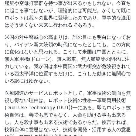
艦艇や空母打撃群を持つ事が出来るかもしれない。今直ち
に起こる事ではないが、理論的には可能だ。かくして既に
ロボットは我々の世界に登場したのであり、軍事的な適用
はそう遠くない未来に行われるであろう。
米国の対中警戒心の高まりは、誰の目にも明白になってお
り、バイデン新大統領の時代になったとしても、この方向
に変化はないと思われる。こうして米国は中国とともに、
無人軍用機
(
ドローン
)
、無人戦車、無人艦艇等の開発に注
力している。我が国は米中両国の武力衝突が危険視されて
いる西太平洋に位置するだけに、こうした動きに無関心で
いる訳にはゆかない。
医療関連のサービスロボットとして、軍事技術の側面を無
視し得ない理由は、ロボット技術の性格
—
軍民両用技術
(Dual Use Technology (DUT))—
にある。即ちロボット技
術自体は、善でも悪でもなく、人命を助ける事も出来る
し、人を殺す事も出来る技術であるからだ。換言すれば、
技術自体に意思はないが、技術を開発・活用する人の意思