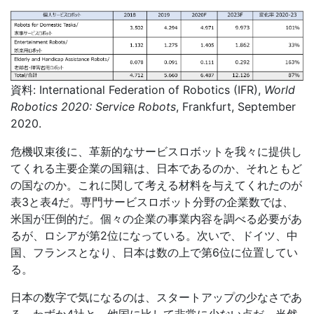
資料: International Federation of Robotics (IFR),
World
Robotics 2020: Service Robots
, Frankfurt, September
2020.
危機収束後に、革新的なサービスロボットを我々に提供し
てくれる主要企業の国籍は、日本であるのか、それともど
の国なのか。これに関して考える材料を与えてくれたのが
表
3
と表
4
だ。専門サービスロボット分野の企業数では、
米国が圧倒的だ。個々の企業の事業内容を調べる必要があ
るが、ロシアが第
2
位になっている。次いで、ドイツ、中
国、フランスとなり、日本は数の上で第
6
位に位置してい
る。
日本の数字で気になるのは、スタートアップの少なさであ
る。わずか
4
社と、他国に比して非常に少ない点だ。当然