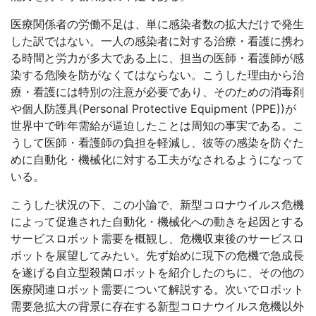
医療関係者の労働不足は、単に感染者数の拡大だけで発生
した訳ではない。一人の感染者に対する治療・看護に携わ
る時間と労力が多大である上に、担当の医師・看護師が感
染する危険を防がなくてはならない。こうした理由から治
療・看護には特別の注意が必要であり、そのための消毒剤
や個人防護具
(Personal Protective Equipment (PPE))
が
世界中で昨年需給が逼迫したことは周知の事実である。こ
うして医師・看護師の負担を軽減し、彼等の感染を防ぐた
めに自動化・機械化に対する工夫がなされるようになって
いる。
こうした状況の下、この小論で、新型コロナウイルス危機
によって促進された自動化・機械化への動きを起因とする
サービスロボット需要を概観し、危機収束後のサービスロ
ボットを展望してみたい。先ず始めに現下の危機で急成長
を遂げる自立型殺菌ロボットを紹介したのちに、その他の
医療関連ロボット需要について解説する。次いでロボット
需要急拡大の背景に存在する新型コロナウイルス危機以外