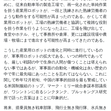
めに、従来自動車等の製造工場で、画一化された単純作業
を担う産業用ロボットが、一段と洗練された熟練労働者の
ような動作をする可能性が高まったのである。かくして産
業用ロボットが、工場の熟練労働者と協調して複雑な役割
を担う作業を行うようになった上に、工場を飛び出して、
食堂やホテル、そして事務所や倉庫、更には建設現場や農
場・牧場にまで進出する可能性が高まってきたのである。
こうした産業用ロボットの進化と同時に進行しているの
が、軍事用ロボットの拡大である。いつの時代であって
も、厳しい戦闘の中で生身の人間が傷つくことは堪えられ
ない事ではあるが、軍事面の自動化・機械化は永い歴史の
中で常に最先端にあったことを忘れてはならない。これに
関して昨年
12
月初旬、中国の軍事的抬頭を最も警戒してい
る米国制服組のトップ、マーク・ミリー統合参謀本部議長
が、ワシントンに在るシンクタンク、ブルッキングス研究
所で語った言葉はまことに印象的だ。
将来、搭乗員無き戦車部隊、飛行士無き飛行隊、水兵無き