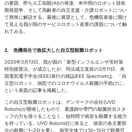
の要因、即ち人工知能
(AI)
の発達、米中間のロボット技術
開発競争、そして高齢者の自立支援・介護ロボットについ
て簡単に解説する。最後に展望として、危機収束後に開け
て見える我が国のサービスロボット産業の課題について触
れてみる。
2. 危機発生で急拡大した自立型殺菌ロボット
2020
年
3
月
13
日、我が国の「新型インフルエンザ等対策
特別措置法」が成立したが、同法成立直前の
3
月
11
日、米
国電気電子学会
(IEEE)
発行の雑誌
IEEE Spectrum
は、「自
立型ロボット、病院でのコロナウイルス殺菌の手助けに」
という表題の記事を掲載した。
この自立型殺菌ロボットは、デンマークの会社
(UVD
Robots)
が開発したもので、看護師や専門の殺菌担当スタ
ッフの力を借りることなく、短時間で病室を殺菌する能力
を持っている。
UVD Robots
社に依ると、病室の各主要部
分の殺菌に
1~2
分を要し、病室全体では
10~15
分で殺菌可