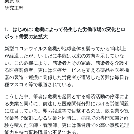
栗原 潤
研究主幹
1. はじめに
:
危機によって発生した労働市場の変化とロ
ボット需要の急拡大
新型コロナウイルス危機が地球全体を襲ってから
1
年以上
が経過したが、いまだに事態は収束の方向を示していな
い。この危機により、感染者とその家族、感染者を介護す
る医療関係者、更には医療サービスを支える薬品や医療機
器の製造・運搬に関係した労働者が遭遇した苦難は毎日各
種マスコミ等で報道されている。
こうした中、筆者は危機を起因とする経済活動の停滞によ
る失業と同時に、前述した医療関係分野における労働問題
に注目している。即ち報道等で目撃するのは、飲食業や観
光業等で深刻になる失業と同時に、病院での専門知識と経
験を積んだ医師・看護師、更には保健所での高い事務処理
能力を持つ事務職員の不足である。