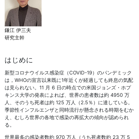
鎌江 伊三夫
研究主幹
はじめに
新型コロナウイルス感染症（
COVID-19
）のパンデミック
は，
WHO
の宣言以来既に
1
年近くが経過しても終息の気配
は見られない。
11
月
6
日の時点での米国ジョンズ・ホプ
キンス大学の発表によれば、世界の患者数は約
4950
万
人、そのうち死者は約
125
万人（
2.5
％）に達している。
季節性インフルエンザと同時流行が懸念される時期をむか
え、むしろ世界の各地で感染の再拡大の傾向が認められ
る。
世界最多の感染者数約
970
万人（うち死者数約
23
万
5