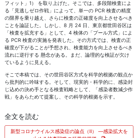
フィット」
1
） を取り上げた。そこでは、多段階検査によ
る「見逃しゼロ作戦」によって、単一の
PCR
検査の精度
の限界を乗り越え、さらに検査の正確度を向上させるべき
ことを論証した。しかし、
8
月
24
日、東京都世田谷区は
「検査を拡充する」として、
4
検体の「プール方式」によ
る
PCR
検査の実施を発表した。その方式では、検査の正
確度が下がることが予想され、検査能力を向上させるべき
流れに逆行する 懸念がある。まだ、論理的な検証が欠け
ているように見える。
そこで本稿では、その世田谷区方式を科学的根拠の観点か
ら批判的に吟味する。そして、現実的・科学的に、感染封
じ込めの決め手となる検査戦略として、「感染者数減少作
戦」をあらためて提案し、その科学的根拠を示す。
全文を読む
新型コロナウイルス感染症の論点（Ⅱ） ―感染拡大を