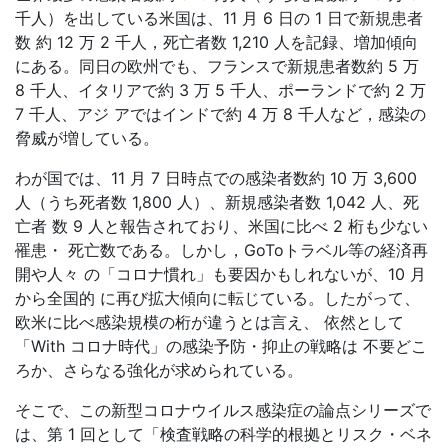
千人）を出している米国は、
11
月
6
日の
1
日で新規患者
数 約
12
万
2
千人，死亡者数
1,210
人を記録、増加傾向
にある。同日の欧州でも、フランスで新規患者数約
5
万
8
千人、イタリアで約
3
万
5
千人、ポーランドで約
2
万
7
千人、アジ アではインドで約
4
万
8
千人など，感染の
脅威が増している。
わが国では、
11
月
7
日時点での感染者数約
10
万
3,600
人（うち死者数
1,800
人）、新規感染者数
1,042
人、死
亡者 数
9
人と報告されており、米国に比べ
2
桁も少ない
罹患・ 死亡数である。しかし，
GoTo
トラベル等の経済再
開や人々 の「コロナ慣れ」も要因かもしれないが、
10
月
から全国的 に再び拡大傾向に転じている。したがって、
欧米に比べ感染規模の桁が違うとは言え、 依然として
「
With
コロナ時代」の感染予防・抑止の戦略は 不要どこ
ろか、さらなる強化が求められている。
そこで、この新型コロナウイルス感染症の論点シリーズで
は、第
1
回として「検査戦略の科学的根拠とリスク・ベネ