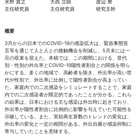
水野 貴之
大西 立顕
渡辺 努
主任研究員
主任研究員
研究主幹
概要
3月からの日本でのCOVID-19の感染拡大は、緊急事態宣
言等を通じて人と人との接触機会を削減し、5月末には一
旦の収束を迎えた。本稿では、この期間における、世代
別・性別の外出率とCOVID-19陽性者割合との関係を明ら
かにする。多くの地域で、高齢者を除き、外出率が高い世
代や性別で、外出率に比例して陽性者割合が高まってい
た。家庭内での二次感染をシミュレートすることで、家庭
内での二次感染者が限定的であったことが分かる。これら
の結果は、日本における主な感染は外出時に起きており、
外出率が陽性者割合に比例的に影響を与えていた可能性を
示唆している。また、実効再生算数のトレンドの変化は、
外出率の変化と一定の相関がある。外出自粛が感染抑制に
寄与していたことを意味する。