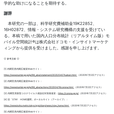
学的な助けになることを期待する。
謝辞
本研究の一部は、科学研究費補助金19K22852、
16H02872、情報・システム研究機構の支援を受けてい
る。本稿で用いた国内人口分布統計（リアルタイム版）モ
バイル空間統計®は株式会社ドコモ・インサイトマーケテ
ィングから提供を受けました。感謝を申し上げます。
◇ 参考文献 ◇
[1] 内閣官房内閣広報室Webサイト：
https://www.kantei.go.jp/jp/98_abe/statement/2020/0407kaiken.html
（2020年7月2日アクセス）
[2] 内閣官房内閣広報室Webサイト：
https://www.kantei.go.jp/jp/98_abe/actions/202004/16corona.html
（2020年7月2日アクセス）
[3] 内閣官房新型コロナウイルス感染症対策推進室：
https://corona.go.jp/
（2020年7月2日アクセス）
[4] 旧「STAY HOME週間」ポータルサイト（アーカイブ）：
https://www.koho.metro.tokyo.lg.jp/diary/news/stay_home.html
（2020年7月2日アクセス）
[5] 内閣官房内閣広報室Webサイト：