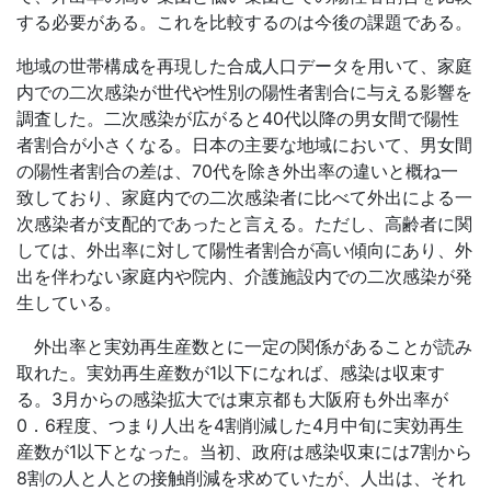
する必要がある。これを比較するのは今後の課題である。
地域の世帯構成を再現した合成人口データを用いて、家庭
内での二次感染が世代や性別の陽性者割合に与える影響を
調査した。二次感染が広がると40代以降の男女間で陽性
者割合が小さくなる。日本の主要な地域において、男女間
の陽性者割合の差は、70代を除き外出率の違いと概ね一
致しており、家庭内での二次感染者に比べて外出による一
次感染者が支配的であったと言える。ただし、高齢者に関
しては、外出率に対して陽性者割合が高い傾向にあり、外
出を伴わない家庭内や院内、介護施設内での二次感染が発
生している。
外出率と実効再生産数とに一定の関係があることが読み
取れた。実効再生産数が1以下になれば、感染は収束す
る。3月からの感染拡大では東京都も大阪府も外出率が
0．6程度、つまり人出を4割削減した4月中旬に実効再生
産数が1以下となった。当初、政府は感染収束には7割から
8割の人と人との接触削減を求めていたが、人出は、それ