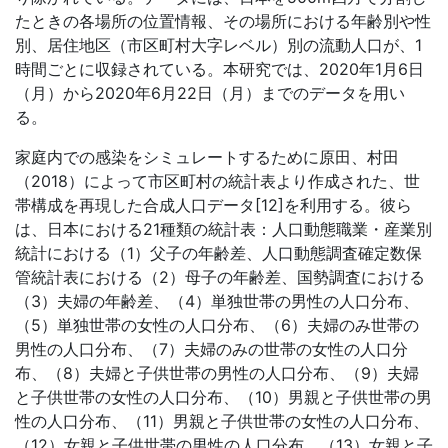
たときの各場所の位置情報、その場所における年齢別や性
別、居住地区（市区町村大字レベル）別の流動人口が、1
時間ごとに収録されている。本研究では、2020年1月6日
（月）から2020年6月22日（月）までのデータを用い
る。
家庭内での感染をシミュレートするために原田、村田
（2018）によって市区町村の統計表より作成された、世
帯構成を再現した合成人口データ[12]を利用する。彼ら
は、日本における21種類の統計表：人口動態職業・産業別
統計における（1）父子の年齢差、人口動態調査確定数保
管統計表における（2）母子の年齢差、国勢調査における
（3）夫婦の年齢差、（4）単独世帯の男性の人口分布、
（5）単独世帯の女性の人口分布、（6）夫婦のみ世帯の
男性の人口分布、（7）夫婦のみの世帯の女性の人口分
布、（8）夫婦と子供世帯の男性の人口分布、（9）夫婦
と子供世帯の女性の人口分布、（10）男親と子供世帯の男
性の人口分布、（11）男親と子供世帯の女性の人口分布、
（12）女親と子供世帯の男性の人口分布、（13）女親と子