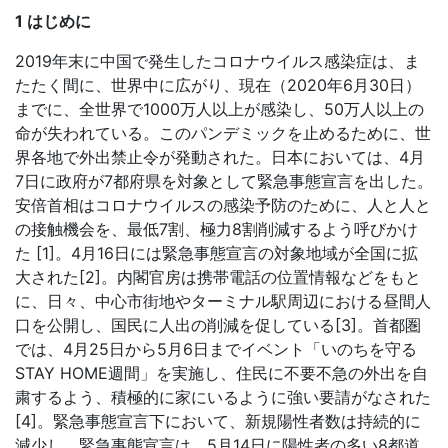
1 はじめに
2019年末に中国で発生したコロナウイルス感染症は、ま
たたく間に、世界中に広がり、現在（2020年6月30日）
までに、全世界で1000万人以上が感染し、50万人以上の
命が失われている。このパンデミックを止めるために、世
界各地で外出禁止令が発動された。日本においては、4月
7日に政府が7都府県を対象として緊急事態宣言を出した。
安倍首相はコロナウイルスの感染予防のために、人と人と
の接触機会を、最低7割、極力8割削減するよう呼びかけ
た [1]。4月16日には緊急事態宣言の対象地域が全国に拡
大された[2]。内閣官房は携帯電話の位置情報などをもと
に、日々、中心市街地やターミナル駅周辺における昼間人
口を公開し、国民に人出の削減を促している[3]。首都圏
では、4月25日から5月6日までイベント「いのちを守る
STAY HOME週間」を実施し、住民に不要不急の外出を自
粛するよう、積極的に家にいるように強い要請がなされた
[4]。緊急事態宣言下において、新規陽性者数は持続的に
減少し、緊急事態宣言は、5月14日に陽性者の多い8都道