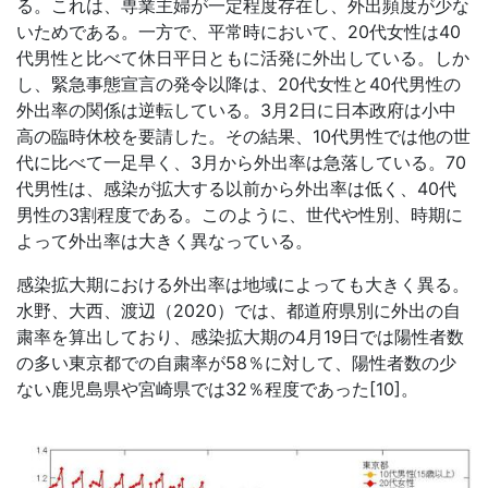
る。これは、専業主婦が一定程度存在し、外出頻度が少な
いためである。一方で、平常時において、20代女性は40
代男性と比べて休日平日ともに活発に外出している。しか
し、緊急事態宣言の発令以降は、20代女性と40代男性の
外出率の関係は逆転している。3月2日に日本政府は小中
高の臨時休校を要請した。その結果、10代男性では他の世
代に比べて一足早く、3月から外出率は急落している。70
代男性は、感染が拡大する以前から外出率は低く、40代
男性の3割程度である。このように、世代や性別、時期に
よって外出率は大きく異なっている。
感染拡大期における外出率は地域によっても大きく異る。
水野、大西、渡辺（2020）では、都道府県別に外出の自
粛率を算出しており、感染拡大期の4月19日では陽性者数
の多い東京都での自粛率が58％に対して、陽性者数の少
ない鹿児島県や宮崎県では32％程度であった[10]。