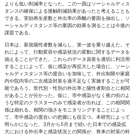
よりも低い削減率となった。この一因はソーシャルディス
タンスの確保による接触削減効果があったと考えることも
できる。実効再生産数と外出率の乖離の要因を抽出し、ソ
ーシャルディスタンス等の要因の効果を測ることは今後の
課題である。
日本は、新規陽性者数を減らし、第一波を乗り越えた。そ
れによって、行動変容や感染状況の変動に関するデータを
揃えることができた。これらのデータ資産を適切に利活用
することによって、仮に感染が再拡大した場合に、ソーシ
ャルディスタンス等の度合いを加味して、外出制限や家庭
内や院内等の二次感染対策を過不足なく実施することが可
能であろう。世代別・性別の外出率と陽性者割合とに相関
があることが分かった。仮に、市中感染がなく夜の街のよ
うな特定のクラスターのみで感染者が出れば、この相関関
係は崩れる。相関の強さをモニタリングすることによっ
て、市中感染の度合いの把握にも役立つ。本研究によって
明らかになった、3月から5月まで続いた日本での感染拡
大における外出率と感染状況との関係が、将来の対策の科