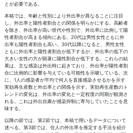
とが必要である。
本稿では、年齢と性別により外出率が異なることに注目
し、外出率と陽性者割合との関係を明らかにする。高齢者
を除き、外出率が高い世代や性別で、外出率に比例して陽
性者割合が高まる傾向にある。20代は男性女性ともに外
出率も陽性者割合も高い。30代以降になると、男性女性
ともに外出率と陽性者割合が低下するが、外出率の低下の
大きい女性の方が顕著に陽性割合が低下する。これらの結
果は、主な感染は外出時に起きており、外出率が陽性者割
合に比例的に影響を与えている可能性を示唆している。次
に、1人の感染者が平均で何人を直接感染させるかを示す
実効再生産数と外出率との関係を示す。実効再生産数のト
レンドの変化は、外出率の変化と一定程度の同期が観測さ
れる。これは外出自粛が感染抑制に寄与していたことを意
味する。
以降の節では、第2節では、本稿で用いるデータについて
述べる。第3節では、住人の外出率を推定する手法を紹介