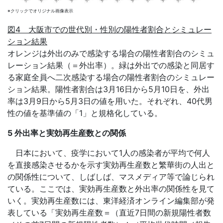
※クリックでオリジナル画像表示
図4 大阪市での世代別・性別の陽性者割合とシミュレー
ション結果
オレンジは外出のみで感染する場合の陽性者割合のシミュ
レーション結果（＝外出率）。緑は外出での感染と同居す
る家庭全員へ二次感染する場合の陽性者割合のシミュレー
ション結果。陽性者割合は3月16日から5月10日を、外出
率は3月9日から5月3日の値を用いた。それぞれ、40代男
性の値を基準値の「1」と規格化している。
5 外出率と実効再生産数との関係
日本において、疫学において1人の感染者が平均で何人
を直接感染させるかを示す実効再生産数と繁華街の人出と
の関係性について、しばしば、マスメディア等で論じられ
ている。ここでは、実効再生産数と外出率の関係性を見て
いく。実効再生産数には、東洋経済オンライン編集部が発
表している「実効再生産数＝（直近7日間の新規陽性者数