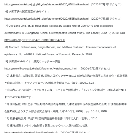
https://www.kantei.go.jp/jp/98_abe/statement/2020/0514kaiken.html
（2020年7月2日アクセス）
[6] 内閣官房内閣広報室Webサイト：
https://www.kantei.go.jp/jp/98_abe/statement/2020/0525kaiken.html
（2020年7月2日アクセス）
[7] Qin-Long Jing, et. al. Household secondary attack rate of COVID-19 and associated
determinants in Guangzhou, China: a retrospective cohort study. The Lancet, June 17, 2020. DOI:
https://doi.org/10.1016/S1473-3099(20)30471-0
[8] Martin S. Eichenbaum, Sergio Rebelo, and Mathias Trabandt. The macroeconomics of
epidemics. No. w26882. National Bureau of Economic Research, 2020.
[9] 内閣府Webサイト：景気ウォッチャー調査.
https://www5.cao.go.jp/keizai3/watcher/watcher_menu.html
（2020年7月2日アクセス）
[10] 水野貴之, 大西立顕, 渡辺努. 流動人口ビッグデータによる地域住民の自粛率の見える化 - 感染者数
と自粛の関係 -, キヤノングローバル戦略研究所コラム・論文, 2020.04.22．
[11] 国内人口分布統計（リアルタイム版）モバイル空間統計®．「モバイル空間統計」は株式会社NTT
ドコモの登録商標です．
[12] 原田拓弥, 村田忠彦. 市区町村の統計表を考慮した都道府県単位の仮想個票の合成. 計測自動制御学
会第15回社会システム部会研究会資料（沖縄, 3月14-16日, 2018）, pp. 30-35, 2018.
[13] 総務省統計局. 平成22年国勢調査最終報告書「日本の人口・世帯」, 2010.
[14] 東洋経済オンライン編集部：新型コロナウイルス国内感染の状況．
https://toyokeizai.net/sp/visual/tko/covid19/
（2020年7月2日アクセス）