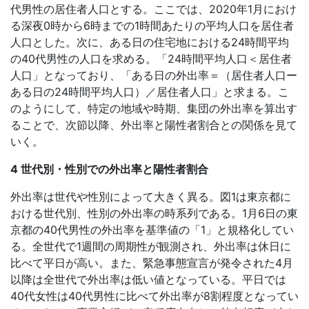
代男性の居住者人口とする。ここでは、2020年1月におけ
る深夜0時から6時までの1時間あたりの平均人口を居住者
人口とした。次に、ある日の住宅地における24時間平均
の40代男性の人口を求める。「24時間平均人口＜居住者
人口」となっており、「ある日の外出率＝（居住者人口ー
ある日の24時間平均人口）／居住者人口」と求まる。こ
のようにして、特定の地域や時期、集団の外出率を算出す
ることで、次節以降、外出率と陽性者割合との関係を見て
いく。
4 世代別・性別での外出率と陽性者割合
外出率は世代や性別によって大きく異る。図1は東京都に
おける世代別、性別の外出率の時系列である。1月6日の東
京都の40代男性の外出率を基準値の「1」と規格化してい
る。全世代で1週間の周期性が観測され、外出率は休日に
比べて平日が高い。また、緊急事態宣言が発令された4月
以降は全世代で外出率は低い値となっている。平日では
40代女性は40代男性に比べて外出率が8割程度となってい