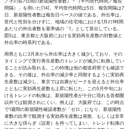
／その前7日間の新規陽性者数）＾（平均世代時間／報告
間隔）」を用いた[14]。平均世代時間は5日、報告間隔は7
日、新規陽性者数は報告日ベースの値である。外出率は、
世代と性別を分けずに、地域の住宅地における1月の1時間
あたりの外出者数を基準値の「1」として算出している。
図5は、東京都と大阪府における実効再生産数の対数値と
外出率の時系列である。
両県ともに3月末から外出率は大きく減少しており、その
タイミングで実行再生産数のトレンドが減少に転換してい
ることが読み取れる。この特徴は他の都道府県でも確認で
きる。その後は、外出率の減少率と同期するように実効再
生産数は減少し、東京では自粛がピークを迎えると外出率
とともに実効再生産数も上昇に転じた。この5月中旬にお
けるトレンドの転換は、新規陽性者が十分に現れる首都圏
以外では観測されにくい。例えば、大阪府では、この時点
で1週間の新規陽性確認者数が「ゼロ」になり、新規陽性
者数の比率で観測する実効再生産数は発散、もしくは非常
に大きな揺らぎ（誤差）を持ってしまい、トレンド転換の