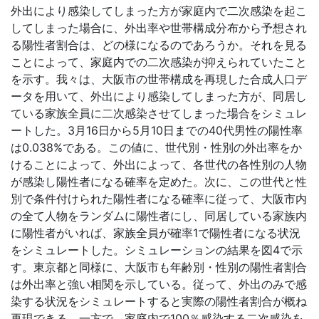
外出により感染してしまった方が家庭内で二次感染を起こ
してしまった場合に、外出率や世帯構成分布から予想され
る陽性者割合は、どの様になるのであろうか。それを見る
ことによって、家庭内での二次感染が抑えられていたこと
を示す。我々は、大阪市の世帯構成を再現した合成人口デ
ータを用いて、外出により感染してしまった方が、同居し
ている家族全員に二次感染させてしまった場合をシミュレ
ートした。3月16日から5月10日までの40代男性の陽性率
は0.038%である。この値に、世代別・性別の外出率をか
けることによって、外出によって、各世代の各性別の人物
が感染し陽性者になる確率を定めた。次に、この世代と性
別で条件付けられた陽性者になる確率に従って、大阪市内
の全て人物をランダムに陽性者にし、同居している家族内
に陽性者がいれば、家族全員が確率1で陽性者になる状況
をシミュレートした。シミュレーションの結果を図4で示
す。東京都と同様に、大阪市も年齢別・性別の陽性者割合
は外出率と強い相関を示している。従って、外出のみで感
染する状況をシミュレートすると実際の陽性者割合が概ね
再現できる。一方で、家庭内で100％感染する二次感染を