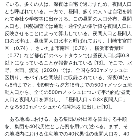
ている。多くの人は、深夜は自宅で過ごすため、夜間人口
とも呼ばれている。一方で、昼間、多くの人々は自宅を離
れて会社や学校等に出かける。この昼間の人口分布、昼間
人口も、国勢調査では通勤・通学先の集計値を夜間人口に
反映させることによって算出している。夜間人口と昼間人
口の比率は、昼夜間人口比率と呼ばれており、川崎市宮前
区 （0.74）、さいたま市南区（0.76）、横浜市青葉区
（0.77）など都心部のベッドタウンでは昼夜人口比率0.8
以下になっていることが報告されている [13]。そこで、水
野、大西、渡辺（2020）では、全国を500mメッシュに
区切り、モバイル空間統計に収録されている、深夜0時か
ら6時までと、朝9時から夕方18時までの500mメッシュ流
動人口から、全ての500mメッシュについて平均的な昼間
人口と夜間人口を算出し、「昼間人口＜0.8×夜間人口」
となる500mメッシュから住宅地を抽出した[10]。
ある地域における、ある集団の外出率を算出する手順
を、集団を40代男性とした例を用いて述べる。まず、そ
の地域内における住宅地での40代男性の夜間人口を、40