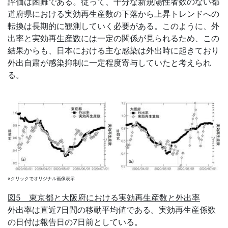
評価は困難である。従って、十分な新規陽性者数のない都
道府県における実効再生産数の下落から上昇トレンドへの
転換は長期的に観測していく必要がある。このように、外
出率と実効再生産数には一定の関係が見られるため、この
結果からも、日本における主な感染は外出時に起きており
外出自粛が感染抑制に一定程度寄与していたと考えられ
る。
※クリックでオリジナル画像表示
図5 東京都と大阪府における実効再生産数と外出率
外出率は直近7日間の移動平均値である。実効再生産係数
の日付は報告日の7日前としている。