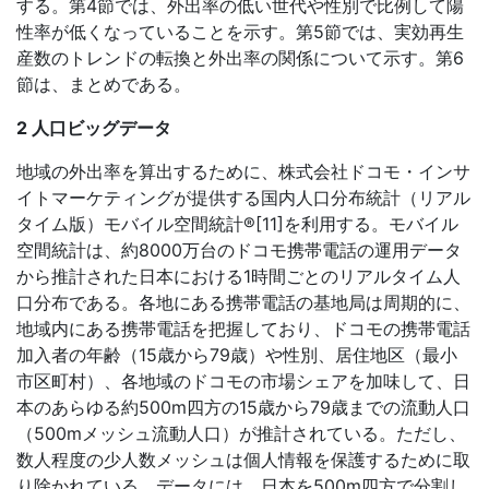
する。第4節では、外出率の低い世代や性別で比例して陽
性率が低くなっていることを示す。第5節では、実効再生
産数のトレンドの転換と外出率の関係について示す。第6
節は、まとめである。
2 人口ビッグデータ
地域の外出率を算出するために、株式会社ドコモ・インサ
イトマーケティングが提供する国内人口分布統計（リアル
タイム版）モバイル空間統計®[11]を利用する。モバイル
空間統計は、約8000万台のドコモ携帯電話の運用データ
から推計された日本における1時間ごとのリアルタイム人
口分布である。各地にある携帯電話の基地局は周期的に、
地域内にある携帯電話を把握しており、ドコモの携帯電話
加入者の年齢（15歳から79歳）や性別、居住地区（最小
市区町村）、各地域のドコモの市場シェアを加味して、日
本のあらゆる約500m四方の15歳から79歳までの流動人口
（500mメッシュ流動人口）が推計されている。ただし、
数人程度の少人数メッシュは個人情報を保護するために取
り除かれている。データには、日本を500m四方で分割し