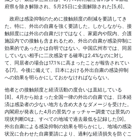
府県を除き解除され、5月25日に全面解除された[5,6]。
政府は感染抑制のために接触頻度の削減を要請してき
た。特に、外出の自粛を強く要請した。しかしながら、接
触頻度には外出の自粛だけではなく、家庭内や院内、介護
施設内での接触も含まれるため、外出の自粛が感染抑制に
効果的であったかは自明ではない。中国広州市では、同居
していない相手に二次感染する確率は2.4%なのに対し
て、同居者の場合は17.1％に高まったことが報告されてい
る[7]。今後に備えて、日本における外出自粛の感染抑制
への効果を明らかにしておかなければならない。
他者との接触頻度と経済活動の度合いは直結している
[8]。4月から始まった全国一律の外出の自粛では、日本経
済は感染者の少ない地方も含め大きなダメージを受けた。
内閣府が発表した4月の景気ウォッチャー調査では景気の
現状判断DIは、すべての地域で過去最低を記録した[9]。
外出自粛による感染抑制の効果を明らかにし、地域の感染
状況に合わせた自粛要請により、過剰な経済損失を防ぐこ