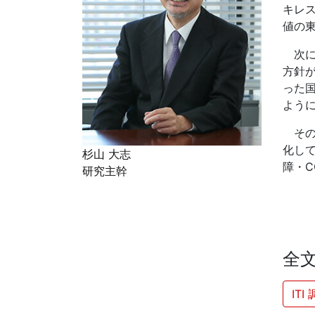
キレ
値の
次に
方針
った
よう
その
化し
杉山 大志
障・
研究主幹
全
IT