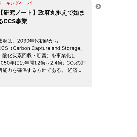
ワーキングペーパー
メディア掲載
【研究ノート】政府丸抱えで始ま
環境政策の
るCCS事業
政府は、2030年代初頭から
環境規制の流
CCS（Carbon Capture and Storage、
して、それは
二酸化炭素回収・貯留）を事業化し、
うか？ 環境
2050年には年間1.2億～2.4億t-CO₂の貯
は、同じ費用
留能力を確保する方針である。 経済…
もっと多くの
いう比較をす