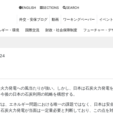
ENGLISH
SECTIONS
SEARCH
外交・安保ブログ
動画
ワーキングペーパー
イベン
ルギー・環境
国際交流
財政・社会保障制度
フューチャー・デ
24
火力発電への風当たりが強い。しかし、日本は石炭火力発電を
、今後の日本の石炭利用の戦略を構想する。
2は、エネルギー問題における唯一の課題ではなく、日本は安
に石炭火力発電が当面は一定量必要と判断しており、この点を