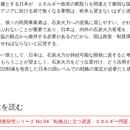
ス腱とする日本が、エネルギー政策の舵取りを間違えて脆弱な
東アジアに於ける砦で無くなる事態は、欧米も望まないはずと
、個々の民間事業者は、石炭火力への逆風に屈しやすい。それ
がぶれないことが重要であり、日本は、内外の石炭火力発電を
国益の観点から維持する必要があるのだから、国は政策・制度
にせねばならないと記述する。
一環として、日本は、石炭火力が持続可能な開発に資すると考
てもらうことが望ましく、石炭火力をどう位置付け、どう活用
CO2削減を包含した日本の国レベルでの戦略の策定が必要だと
文を読む
I 調査研究シリーズ No.94「転換点に立つ資源・エネルギー問