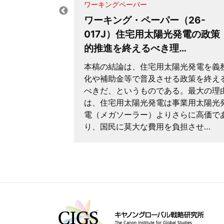
ワーキングペーパー
ワーキング・ペーパー（26-
と中国から
017J）住宅用太陽光発電の政策
路である
的推進を終えるべき理…
本稿の結論は、住宅用太陽光発電を義
 Between
化や補助金等で普及させる政策を終え
Hard Place:
べきだ、というものである。最大の理
s Only Way
は、住宅用太陽光発電は事業用太陽光
電（メガソーラー）よりさらに高価で
り、国民に莫大な費用を負担させ…