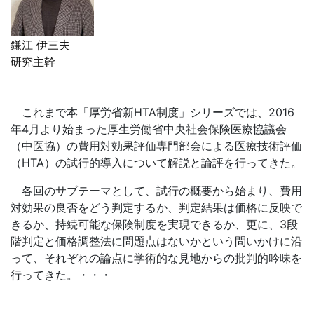
鎌江 伊三夫
研究主幹
これまで本「厚労省新HTA制度」シリーズでは、2016
年4月より始まった厚生労働省中央社会保険医療協議会
（中医協）の費用対効果評価専門部会による医療技術評価
（HTA）の試行的導入について解説と論評を行ってきた。
各回のサブテーマとして、試行の概要から始まり、費用
対効果の良否をどう判定するか、判定結果は価格に反映で
きるか、持続可能な保険制度を実現できるか、更に、3段
階判定と価格調整法に問題点はないかという問いかけに沿
って、それぞれの論点に学術的な見地からの批判的吟味を
行ってきた。・・・