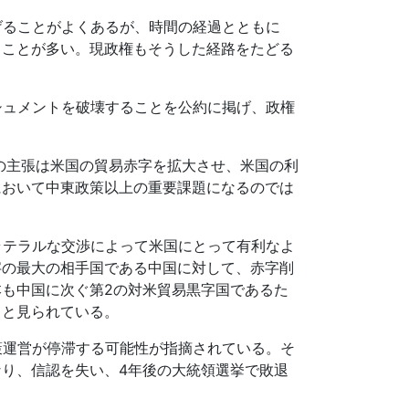
げることがよくあるが、時間の経過とともに
くことが多い。現政権もそうした経路をたどる
シュメントを破壊することを公約に掲げ、政権
の主張は米国の貿易赤字を拡大させ、米国の利
において中東政策以上の重要課題になるのでは
ラテラルな交渉によって米国にとって有利なよ
字の最大の相手国である中国に対して、赤字削
も中国に次ぐ第2の対米貿易黒字国であるた
ると見られている。
策運営が停滞する可能性が指摘されている。そ
り、信認を失い、4年後の大統領選挙で敗退