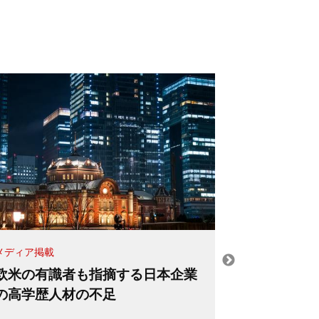
メディア掲載
メディア掲載
欧米の有識者も指摘する日本企業
不動産バブ
の高学歴人材の不足
経済、過小
底力