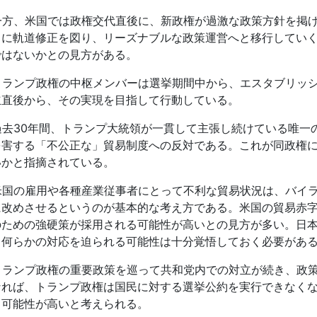
一方、米国では政権交代直後に、新政権が過激な政策方針を掲
々に軌道修正を図り、リーズナブルな政策運営へと移行してい
ではないかとの見方がある。
トランプ政権の中枢メンバーは選挙期間中から、エスタブリッ
立直後から、その実現を目指して行動している。
過去30年間、トランプ大統領が一貫して主張し続けている唯一
を害する「不公正な」貿易制度への反対である。これが同政権
いかと指摘されている。
米国の雇用や各種産業従事者にとって不利な貿易状況は、バイ
に改めさせるというのが基本的な考え方である。米国の貿易赤
のための強硬策が採用される可能性が高いとの見方が多い。日本
、何らかの対応を迫られる可能性は十分覚悟しておく必要があ
トランプ政権の重要政策を巡って共和党内での対立が続き、政
なれば、トランプ政権は国民に対する選挙公約を実行できなくな
る可能性が高いと考えられる。