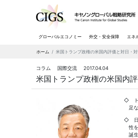
グローバルエコノミー
外交・安全保障
エネ
ホーム
米国トランプ政権の米国内評価と対日・対中
コラム 国際交流 2017.04.04
米国トランプ政権の米国内評価
◇ 
足
◇ 
性
誕