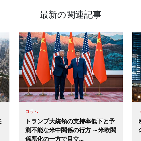
最新の関連記事
コラム
失
トランプ大統領の支持率低下と予
測不能な米中関係の行方 ～米欧関
係悪化の一方で目立…