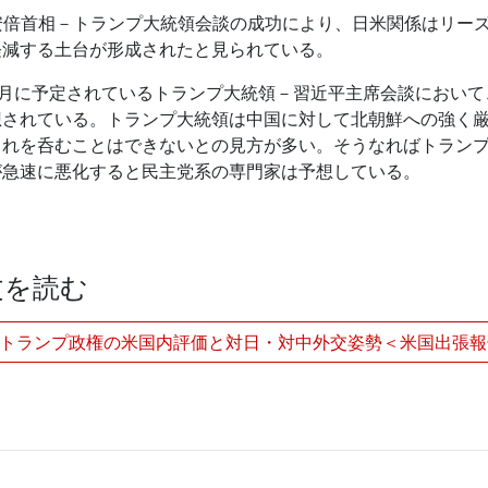
安倍首相－トランプ大統領会談の成功により、日米関係はリー
軽減する土台が形成されたと見られている。
4月に予定されているトランプ大統領－習近平主席会談において
想されている。トランプ大統領は中国に対して北朝鮮への強く
これを呑むことはできないとの見方が多い。そうなればトラン
が急速に悪化すると民主党系の専門家は予想している。
文を読む
トランプ政権の米国内評価と対日・対中外交姿勢＜米国出張報告