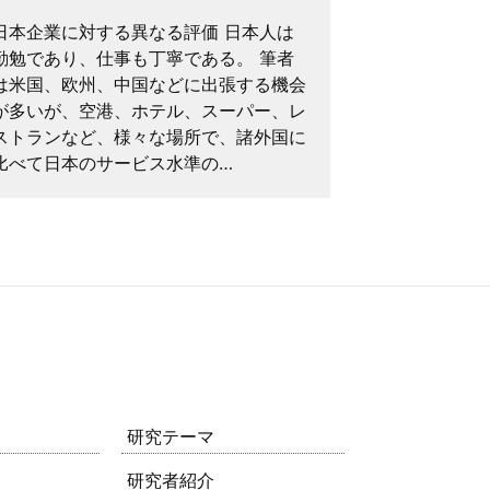
日本企業に対する異なる評価 日本人は
中国の不動産
勤勉であり、仕事も丁寧である。 筆者
り軽微な理由
は米国、欧州、中国などに出張する機会
ル崩壊が始ま
が多いが、空港、ホテル、スーパー、レ
中国のエコノ
ストランなど、様々な場所で、諸外国に
ている日本人
比べて日本のサービス水準の…
北京、上海の
研究テーマ
研究者紹介