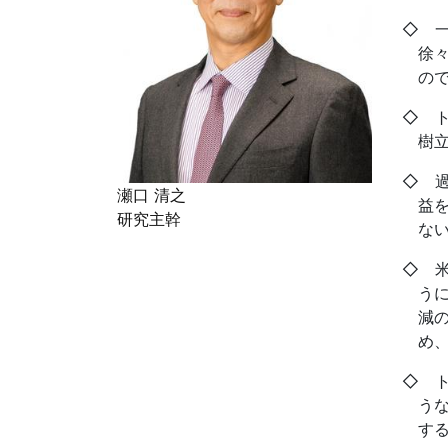
◇ 
徐
の
◇ 
樹
◇ 
瀬口 清之
益
研究主幹
な
◇ 
う
減
め
◇ 
う
す