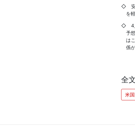
◇ 
を
◇ 
予
は
係
全
米国