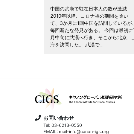
たイラン戦
中国の武漢で駐在日本人の数が激減
ラン攻撃に加
2010年以降、コロナ禍の期間を除い
。まもなく2
て、3か月に1回中国を訪問しているが
スタンが仲介
毎回新たな発見がある。 今回は最初に
で戦闘終結に
月中旬に武漢へ行き、そこから北京、
…
海を訪問した。 武漢で…
お問い合わせ
Tel: 03-6213-0550
EMAIL:
mail-info@canon-igs.org