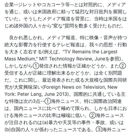
企業--ジレットやコカコーラ等--とは対照的に、メディア
を通じ、或いは米国政府に頼って猛烈な対日批判を展開し
ていた。そうしたメディア報道を背景に、当時は米国をは
じめ諸外国の人々から"変な"質問を数多く受けたものだ。
良かれ悪しかれ、メディア報道、特に映像・音声が持つ
絶大な影響力を行使するテレビ報道は、我々の思想・行動
を大きく左右する(例えば、"TV Remains the Largest
Mass Medium," MIT Technology Review, Juneを参照)。
しかしながら①発信された情報が正確かどうか、また②
受信する人が正確に理解出来るかどうか、は全く別問題
だ。これに関し、最近発表された或る大規模な国際共同研
究が大変興味深い(Foreign News on Television, New
York: Peter Lang, June 2013)。国際的に共通している主
な特徴は次の3点--①海外ニュース、特に国際政治関連
は、国内ニュースに比べて極めて限られ、しかも日本にお
ける海外ニュースの比率は極端に低い。②海外ニュース
が注目されるのは(a)暴力や天災等の事件・事故、或いは
(b)自国の人々が係わったニュースである。③海外ニュー