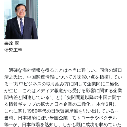
栗原 潤
研究主幹
適確な海外情報を得ることは本当に難しい。同僚の瀬口
清之氏は、中国関連情報について興味深い点を指摘してい
る--"対中ビジネスの取り組み方に関して企業間に二極化
が生じ、これはメディア報道から受ける影響に関する企業
間格差と関連している"、と(「尖閣問題以降の中国に関す
る情報ギャップの拡大と日本企業の二極化」 本年6月)。
これに関し1980年代の日米貿易摩擦を思い出している--
当時、日本経済に疎い米国企業--モトローラやベクテル
等--が、日本市場を熟知し、しかも既に成功を収めていた