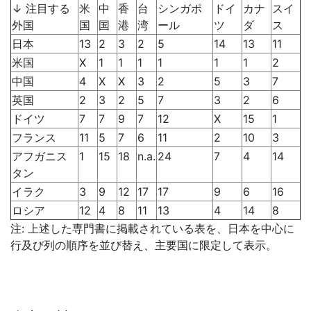
↓ 注目する
米
中
香
台
シンガポ
ドイ
カナ
スイ
外国
国
国
港
湾
ール
ツ
ダ
ス
日本
13
2
3
2
5
14
13
11
米国
X
1
1
1
1
1
1
2
中国
4
X
X
3
2
5
3
7
英国
2
3
2
5
7
3
2
6
ドイツ
7
7
9
7
12
X
15
1
フランス
11
5
7
6
11
2
10
3
アフガニス
1
15
18
n.a.
24
7
4
14
タン
イラク
3
9
12
17
17
9
6
16
ロシア
12
4
8
11
13
4
14
8
注: 上述した専門書に掲載されている表を、日本を中心に
行及び列の順序を並び替え、主要国に限定して表示。