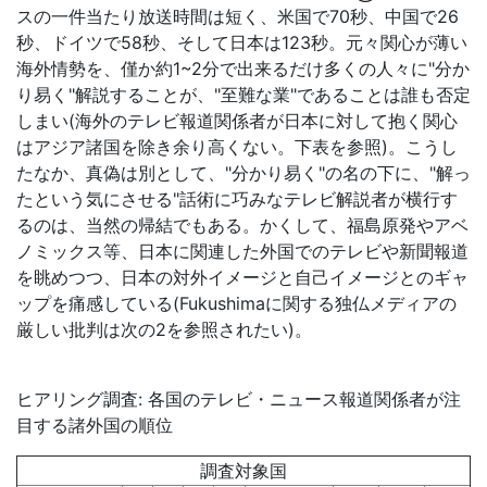
スの一件当たり放送時間は短く、米国で70秒、中国で26
秒、ドイツで58秒、そして日本は123秒。元々関心が薄い
海外情勢を、僅か約1~2分で出来るだけ多くの人々に"分か
り易く"解説することが、"至難な業"であることは誰も否定
しまい(海外のテレビ報道関係者が日本に対して抱く関心
はアジア諸国を除き余り高くない。下表を参照)。こうし
たなか、真偽は別として、"分かり易く"の名の下に、"解っ
たという気にさせる"話術に巧みなテレビ解説者が横行す
るのは、当然の帰結でもある。かくして、福島原発やアベ
ノミックス等、日本に関連した外国でのテレビや新聞報道
を眺めつつ、日本の対外イメージと自己イメージとのギャ
ップを痛感している(Fukushimaに関する独仏メディアの
厳しい批判は次の2を参照されたい)。
ヒアリング調査: 各国のテレビ・ニュース報道関係者が注
目する諸外国の順位
調査対象国