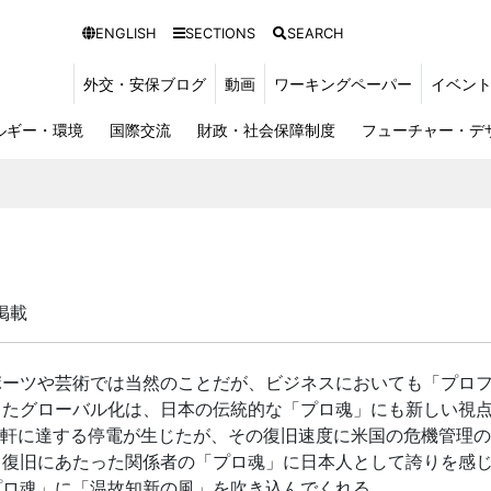
ENGLISH
SECTIONS
SEARCH
外交・安保ブログ
動画
ワーキングペーパー
イベン
ルギー・環境
国際交流
財政・社会保障制度
フューチャー・デ
掲載
ーツや芸術では当然のことだが、ビジネスにおいても「プロフ
またグローバル化は、日本の伝統的な「プロ魂」にも新しい視
0万軒に達する停電が生じたが、その復旧速度に米国の危機管理
ら復旧にあたった関係者の「プロ魂」に日本人として誇りを感
プロ魂」に「温故知新の風」を吹き込んでくれる。