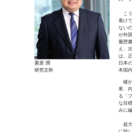
こう
着け
ない
が外
履歴
え、
は、
日本
栗原 潤
本国
研究主幹
確か
果、
る「
な目
みに
超大
に対