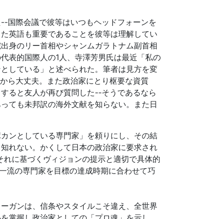
--国際会議で彼等はいつもヘッドフォーンを
また英語も重要であることを彼等は理解してい
院出身のリー首相やシャンムガラトナム副首相
代表的国際人の1人、寺澤芳男氏は最近「私の
ンとしている」と述べられた。筆者は見方を変
るから大丈夫。また政治家にとり枢要な資質
すると友人が再び質問した--そうであるなら
あっても未邦訳の海外文献を知らない。また日
カンとしている専門家」を頼りにし、その結
も知れない。かくして日本の政治家に要求され
それに基づくヴィジョンの提示と適切で具体的
一流の専門家を目標の達成時期に合わせて巧
ーガンは、信条やスタイルこそ違え、全世界
心を掌握し政治家としての「プロ魂」を示し