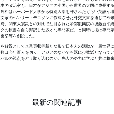
日本の政治家も、日本がアジアの小国から世界の大国に成長す
郎外相はハーバード大学から特別入学を許されたぐらい英語が
名文家のヘンリー・デニソンに作成させた外交文書を通じて欧
生時、関東大震災との対比で注目された帝都復興院の後藤新平
ックの原書を自ら邦訳した多才な専門家だ。と同時に彼は専門
調査部等を創設した。
を背景として企業買収等新たな形で日本人の活動が一層世界に
生数は今年百人を切り、アジアのなかでも既に少数派となって
ーバルの視点をどう取り込むのか。先人の努力に学ぶと共に将
最新の関連記事