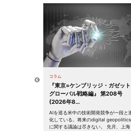
コラム
『東京=ケンブリッジ・ガゼット
と不安
グローバル戦略編』 第208号
(2026年8…
AIを巡る米中の技術開発競争が一段と
 リスク最小化
化している。将来のdigital geopolitics
関連情報が届
に関する議論は尽きない。 先月、上海
様の経験をし