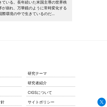
月、労働者の
きている。長年続いた米国主導の世界秩
公衆の安全に
序が崩れ、万華鏡のように常時変化する
る労働安…
国際環境の中で生きているのだ…
研究テーマ
研究者紹介
CIGSについて
方針
サイトポリシー