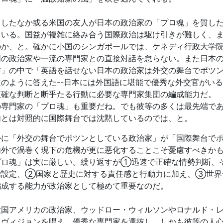
したなか或る米国の友人が日本の政治家の「プロ魂」を質した
ている。国益が複雑に絡み合う国際政治は駆け引きが難しく、
のか、と。確かに小国のシンガポールでは、ケネディ行政大学
国の政治家や一流の専門家との直接対話を怠らない。また日本の
書」の中で「英語を話せない日本の政治家は外交の舞台でポツ
次のように答えた--日本には外国語に堪能で優秀な外交官がい
正確な判断と断乎たる行動に必要な専門家集団の編成能力だ。 
の専門家の「プロ魂」も重要だね。でも彼等の多くは最先端で
内とは対照的に国際舞台では沈黙しているのでは、と。
に「外交の舞台でポツンとしている政治家」が「国際舞台でポ
内外で渦巻く現下の危機が更に悪化することこそ憂慮すべきか
プロ魂」は実に厳しい。繰り返すが①迅速で正確な情勢判断、
標設定、②国家と歴史に対する責任感と行動力に加え、③世界
編成する能力が政治家として極めて重要なのだ。
国アメリカの政治家、ウッドロー・ウィルソンやロナルド・レ
しヴィジョンを唱え、優秀な専門家を選抜し、しかも彼等の人