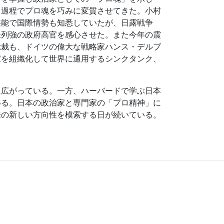
る過程でプロ魂を巧みに変質させてきた。小村
堪能で国際情勢も知悉していたが、日露戦争
米列強の政府高官を感心させた。また今年の震
総裁も、ドイツの偉大な戦略家ハンス・デルブ
家を組織化して世界に通用するシンクタンク、
広がっている。一方、ハーバードで学ぶ日本
いる。日本の政治家と専門家の「プロ精神」に
来の新しい方向性を模索する日が続いている。