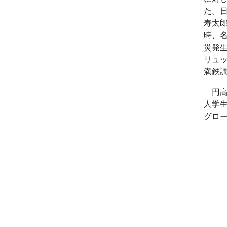
た。
寿太
時、
災発
リュ
満鉄
円高
人学
グロ