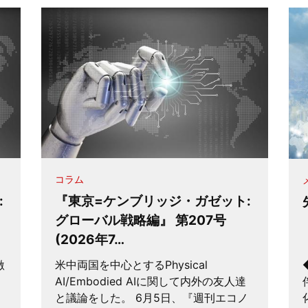
コラム
:
『東京=ケンブリッジ・ガゼット:
グローバル戦略編』 第207号
(2026年7…
激
米中両国を中心とするPhysical
AI/Embodied AIに関して内外の友人達
と議論をした。 6月5日、『週刊エコノ