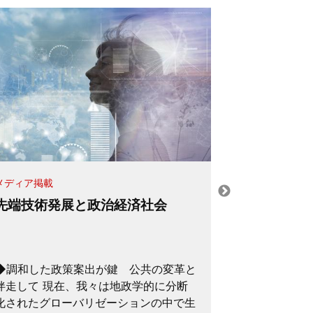
コラム
メディア掲載
『東京=ケ
先端技術発展と政治経済社会
グローバル
(2026年6
英国労働安全
◆調和した政策案出が鍵 公共の変革と
した際、協調安全(
伴走して 現在、我々は地政学的に分断
safety)
化されたグローバリゼーションの中で生