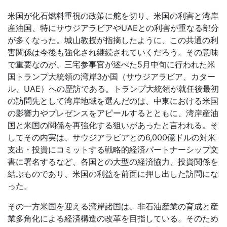
米国が化石燃料重視の政策に舵を切り、米国の利害と湾岸
産油国、特にサウジアラビアや
UAE
との利害が重なる部分
が多くなった。城山教授が指摘したように、この共通の利
害関係は今後も強化され継続されていくだろう。その意味
で重要なのが、三宅参事官が述べた
5
月中旬に行われた米
国トランプ大統領の湾岸
3
か国（サウジアラビア、カター
ル、
UAE
）への歴訪である。トランプ大統領が就任後最初
の訪問先として湾岸地域を選んだのは、中東における米国
の影響力やプレゼンスをアピールするとともに、湾岸産油
国と米国の関係を再強化する狙いがあったと言われる。そ
してその内実は、サウジアラビアとの
6,000
億ドルの対米
支出・投資にコミットする戦略的経済パートナーシップ文
書に署名するなど、各国との大型の経済協力、投資関係を
結ぶものであり、米国の利益を前面に押し出した訪問にな
った。
その一方米国を迎える湾岸諸国は、非石油産業の育成と産
業多角化による経済構造の改革を目指している。そのため