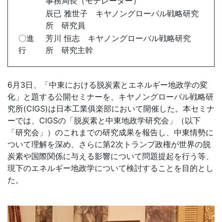
事務局長（モデレーター）
辰已 雅世子 キヤノングローバル戦略研究
所 研究員
〇進
芳川 恒志 キヤノングローバル戦略研究
行
所 研究主幹
6月
3
日、「中東における脱炭素とエネルギー地政学の変
化」と題する公開セミナーを、キヤノングローバル戦略研
究所
(CIGS)
は日本工業俱楽部において開催した。本セミナ
ーでは、
CIGS
の「脱炭素と中東地政学研究会」（以下
「研究会」）のこれまでの研究成果を報告し、中東情勢に
ついて理解を深め、さらに第
2
次トランプ政権が世界の脱
炭素や国際関係に与える影響について問題提起を行う等、
現下のエネルギー地政学について検討することを目的とし
た。