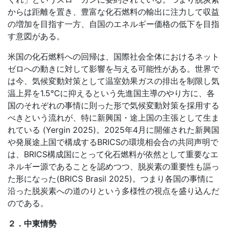
からは距離を置き、豊富な化石燃料の輸出に注力して収益
の増加を目指す一方、自国のエネルギー価格の低下を目指
す意図がある。
米国の化石燃料への回帰は、国際社会全体におけるネット
ゼロへの動きに対して影響を与える可能性がある。世界で
は今、気候変動対策として温室効果ガスの排出を制限し気
温上昇を
1.5
℃に抑えるという先進国主導のやり方に、各
国のそれぞれの事情に則った形で気候変動対策を採用する
べきという流れが、特に新興国・途上国の主張として生ま
れている
(Yergin 2025)
。
2025
年
4
月に開催された新興国
や発展途上国で構成する
BRICS
の環境相会合の共同声明で
は、
BRICS
構成国にとって化石燃料が依然として重要なエ
ネルギー源であることを認めつつ、脱炭素の重要性も謳っ
た形になった
(BRICS Brasil 2025)
。つまり各国の事情に
沿った脱炭素への道のりという多様性の視点を盛り込んだ
のである。
２．中東情勢