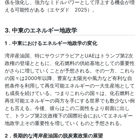
係を強化し、強力なミドルパワーとして浮上する機会が増
える可能性がある（エヤダド
2025
）。
3
.
中東のエネルギー地政学
1
．中東におけるエネルギー地政学の変化
湾岸産油国、特にサウジアラビアと
UAE
はトランプ第
2
次
政権の登場とともに、化石燃料の供給基地としての重要性
がさらに増していくことが予想される。その一方、これら
の国々は
2000
年以降、豊富な太陽光や風力など有利な自
然条件を利用して再生可能エネルギーの一大生産地として
も成長を続けている。つまりこれらの国々は、化石燃料と
再生可能エネルギーの両方を手にする世界でも数少ない例
とも言える。今後、彼らはこの二面性をより前面に出し
て、トランプ第
2
次政権下の国際社会においてエネルギー
地政学上その重要性を増していくものと予想される。
2
．長期的な湾岸産油国の脱炭素政策の展望