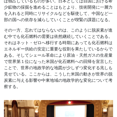
ぼ独占しているものが多い。日本としては自国における希
少鉱物の採掘を進めることはもとより、技術開発に一層力
を入れると同時にリサイクルなどを駆使して、中国など一
部の国への依存を減らしていくことが喫緊の課題になる。
その一方、忘れてはならないのは、このように脱炭素が進
む中でも化石燃料の需要は依然継続していくことである。
それはネット・ゼロへ移行する時期にあっても化石燃料は
エネルギー供給の安定に重要な役割を果たしているからで
ある。そしてシェール革命により原油・天然ガスの生産量
で世界第１位になった米国が化石燃料への回帰を宣言した
ことで、世界の地政学的な地図が少しずつ変化する兆しも
見せている。ここからは、こうした米国の動きが世界の脱
炭素に与える影響や中東地域の地政学的な変化について考
察する。