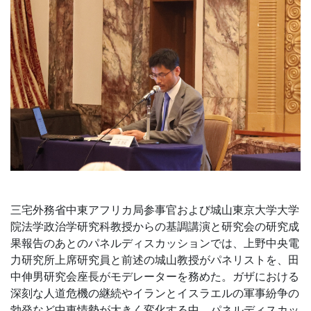
三宅外務省中東アフリカ局参事官および城山東京大学大学
院法学政治学研究科教授からの基調講演と研究会の研究成
果報告のあとのパネルディスカッションでは、上野中央電
力研究所上席研究員と前述の城山教授がパネリストを、田
中伸男研究会座長がモデレーターを務めた。ガザにおける
深刻な人道危機の継続やイランとイスラエルの軍事紛争の
勃発など中東情勢が大きく変化する中、パネルディスカッ