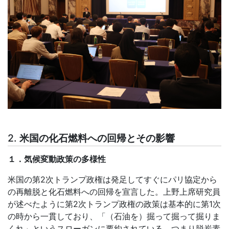
2.
米国の化石燃料への回帰とその影響
１．気候変動政策の多様性
米国の第
2
次トランプ政権は発足してすぐにパリ協定から
の再離脱と化石燃料への回帰を宣言した。上野上席研究員
が述べたように第
2
次トランプ政権の政策は基本的に第
1
次
の時から一貫しており、「（石油を）掘って掘って掘りま
くれ」というスローガンに要約されている。つまり脱炭素