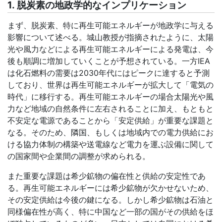
1.
脱炭素の地政学的なインプリケーション
まず、脱炭素、特に再生可能エネルギーが地政学に与える
影響について述べる。城山教授が指摘されたように、太陽
光や風力などによる再生可能エネルギーによる発電は、今
後も順調に増加していくことが予想されている。一方
IEA
は化石燃料の需要は
2030
年代にはピークに達すると予測
しており、世界は再生可能エネルギーが拡大して「電気の
時代」に移行する。再生可能エネルギーの場合太陽光や風
力など地域の自然条件に左右されることに加え、もともと
不安定な電源であることから「安定供給」が重要な課題と
なる。そのため、隣国、もしくは地域内での電力供給にお
ける協力体制の構築や送電線など電力を運ぶ設備に関して
の国家間や企業間の調整が求められる。
また重要な課題は希少鉱物の偏在性と供給の安定性であ
る。再生可能エネルギーには希少鉱物が欠かせないため、
その安定供給は今後の鍵になる。しかし希少鉱物は石油と
同様偏在性が高く、特に中国など一部の国がその供給をほ