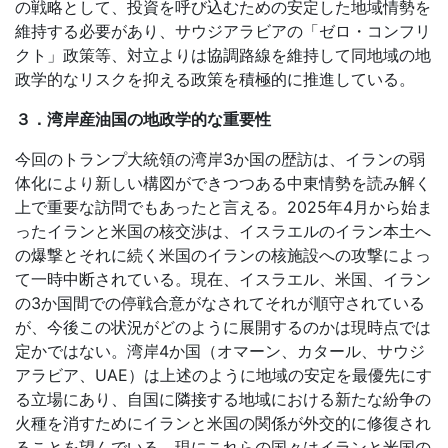
の戦略として、投資を呼び込むための安定した地域情勢を
維持する必要があり、サウジアラビアの「ゼロ・コンフリ
クト」政策等、対立よりは協調路線を維持して同地域の地
政学的なリスクを抑える政策を積極的に推進している。
３．湾岸産油国の地政学的な重要性
今回のトランプ大統領の湾岸
3
か国の歴訪は、イランの弱
体化により新しい構図ができつつある中東情勢を読み解く
上で重要な訪問でもあったと言える。
2025
年
4
月から始ま
ったイランと米国の核交渉は、イスラエルのイラン本土へ
の爆撃とそれに続く米国のイランの核施設への攻撃によっ
て一時中断されている。現在、イスラエル、米国、イラン
の
3
か国間での停戦合意がなされてそれが順守されている
が、今後この状況がどのように展開するのかは現時点では
定かではない。湾岸
4
か国（オマーン、カタール、サウジ
アラビア、
UAE
）は上述のように地域の安定を最優先にす
る立場にあり、自国に隣接する地域における新たな紛争の
火種を消すためにイランと米国の関係が外交的に修復され
ることを望んでいる。現にこれらの国々はイランと米国の