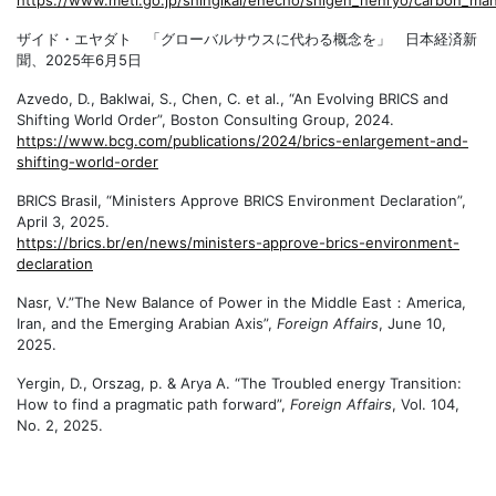
ザイド・エヤダト 「グローバルサウスに代わる概念を」 日本経済新
聞、
2025
年
6
月
5
日
Azvedo, D., Baklwai, S., Chen, C. et al., “An Evolving BRICS and
Shifting World Order”, Boston Consulting Group, 2024.
https://www.bcg.com/publications/2024/brics-enlargement-and-
shifting-world-order
BRICS Brasil, “Ministers Approve BRICS Environment Declaration”,
April 3, 2025.
https://brics.br/en/news/ministers-approve-brics-environment-
declaration
Nasr, V.”
The New Balance of Power in the Middle East
：
America,
Iran, and the Emerging Arabian Axis”,
Foreign Affairs
, June 10,
2025.
Yergin, D., Orszag, p. & Arya A. “The Troubled energy Transition:
How to find a pragmatic path forward”,
Foreign Affairs
, Vol. 104,
No. 2, 2025.