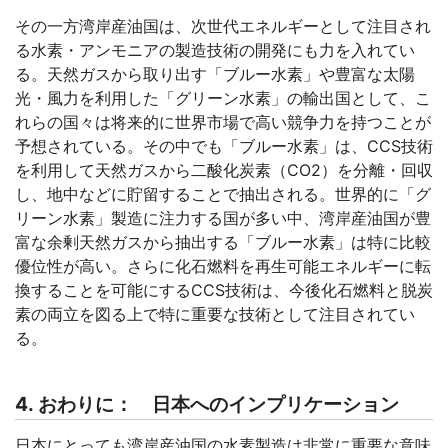
その一方湾岸産油国は、次世代エネルギーとして注目され
る水素・アンモニアの製造技術の開発にも力を入れてい
る。天然ガスから取り出す「ブルー水素」や豊富な太陽
光・風力を利用した「グリーン水素」の輸出国として、こ
れらの国々は将来的に世界市場で高い競争力を持つことが
予想されている。その中でも「ブルー水素」は、
CCS
技術
を利用して天然ガスから二酸化炭素（
CO2
）を分離・回収
し、地中などに貯留することで抽出される。世界的に「グ
リーン水素」製造に注力する国が多い中、湾岸産油国が豊
富な余剰天然ガスから抽出する「ブルー水素」は特に比較
優位性が高い。さらに化石燃料を再生可能エネルギーに転
換することを可能にする
CCS
技術は、今後化石燃料と脱炭
素の両立を図る上で特に重要な技術として注目されてい
る。
4. おわりに： 日本へのインプリケーション
日本にとっても湾岸産油国の水素製造は非常に重要な意味