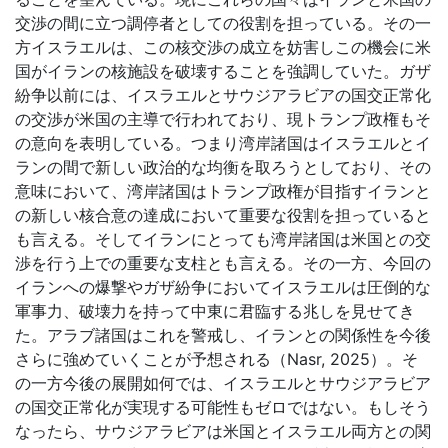
交渉の間に立つ調停者としての役割を担っている。その一
方イスラエルは、この核交渉の成立を妨害しこの機会に米
国がイランの核施設を破壊することを強調していた。ガザ
紛争以前には、イスラエルとサウジアラビアの国交正常化
の交渉が米国の主導で行われており、現トランプ政権もそ
の意向を表明している。つまり湾岸諸国はイスラエルとイ
ランの間で新しい政治的な均衡を取ろうとしており、その
意味において、湾岸諸国はトランプ政権が目指すイランと
の新しい核合意の達成において重要な役割を担っていると
も言える。そしてイランにとっても湾岸諸国は米国との交
渉を行う上での重要な支柱とも言える。その一方、今回の
イランへの爆撃やガザ紛争においてイスラエルは圧倒的な
軍事力、破壊力を持って中東に君臨する兆しを見せてき
た。アラブ諸国はこれを警戒し、イランとの関係性を今後
さらに強めていくことが予想される（
Nasr, 2025
）。そ
の一方今後の展開如何では、イスラエルとサウジアラビア
の国交正常化が実現する可能性もゼロではない。もしそう
なったら、サウジアラビアは米国とイスラエル両方との関