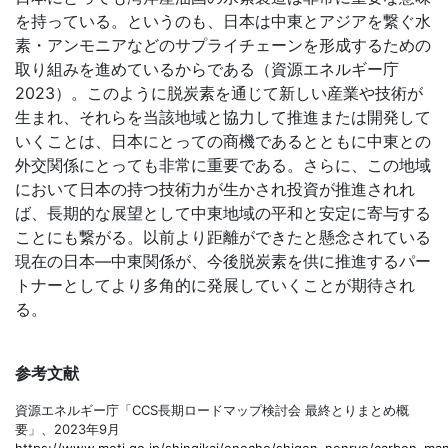
を持っている。というのも、日本は中東とアジアを繋ぐ水
素・アンモニアなどのサプライチェーンを形成するための
取り組みを進めているからである（資源エネルギー庁
2023
）。このように脱炭素を通じて新しい産業や技術が
生まれ、それらを当該地域と協力して推進または開発して
いくことは、日本にとっての商機であるとともに中東との
外交関係にとっても非常に重要である。さらに、この地域
において日本の持つ技術力が生かされ投資が推進されれ
ば、長期的な展望として中東地域の平和と安定に寄与する
ことにも繋がる。以前より距離ができたと懸念されている
現在の日本―中東関係が、今後脱炭素を供に推進するパー
トナーとしてより多角的に発展していくことが期待され
る。
参考文献
資源エネルギー庁「
CCS
長期ロードマップ検討会 最終とりまとめ概
要」、
2023
年
9
月
https://www.meti.go.jp/shingikai/enecho/shigen_nenryo/carbon_ma