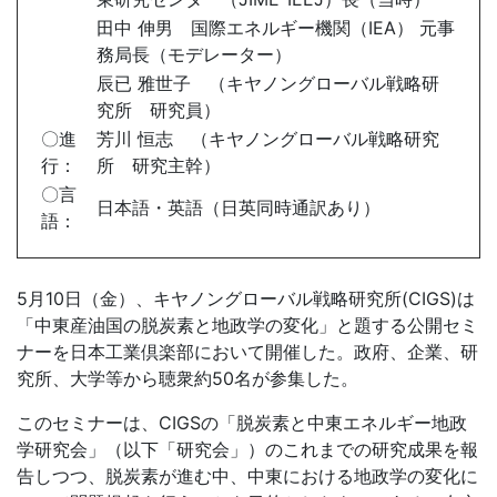
田中 伸男 国際エネルギー機関（
IEA
） 元事
務局長（モデレーター）
辰已 雅世子 （キヤノングローバル戦略研
究所 研究員）
〇進
芳川 恒志 （キヤノングローバル戦略研究
行：
所 研究主幹）
〇言
日本語・英語（日英同時通訳あり）
語：
5月
10
日（金）、キヤノングローバル戦略研究所
(CIGS)
は
「中東産油国の脱炭素と地政学の変化」と題する公開セミ
ナーを日本工業倶楽部において開催した。政府、企業、研
究所、大学等から聴衆約
50
名が参集した。
このセミナーは、
CIGS
の「脱炭素と中東エネルギー地政
学研究会」（以下「研究会」）のこれまでの研究成果を報
告しつつ、脱炭素が進む中、中東における地政学の変化に