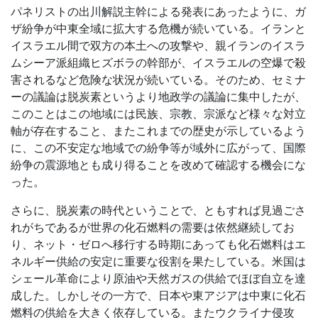
パネリストの出川解説主幹による発表にあったように、ガ
ザ紛争が中東全域に拡大する危機が続いている。イランと
イスラエル間で双方の本土への攻撃や、親イランのイスラ
ムシーア派組織ヒズボラの幹部が、イスラエルの空爆で殺
害されるなど危険な状況が続いている。そのため、セミナ
ーの議論は脱炭素というより地政学の議論に集中したが、
このことはこの地域には民族、宗教、宗派など様々な対立
軸が存在すること、またこれまでの歴史が示しているよう
に、この不安定な地域での紛争等が域外に広がって、国際
紛争の震源地とも成り得ることを改めて確認する機会にな
った。
さらに、脱炭素の時代ということで、ともすれば見過ごさ
れがちであるが世界の化石燃料の需要は依然継続してお
り、ネット・ゼロへ移行する時期にあっても化石燃料はエ
ネルギー供給の安定に重要な役割を果たしている。米国は
シェール革命により原油や天然ガスの供給でほぼ自立を達
成した。しかしその一方で、日本や東アジアは中東に化石
燃料の供給を大きく依存している。またウクライナ侵攻