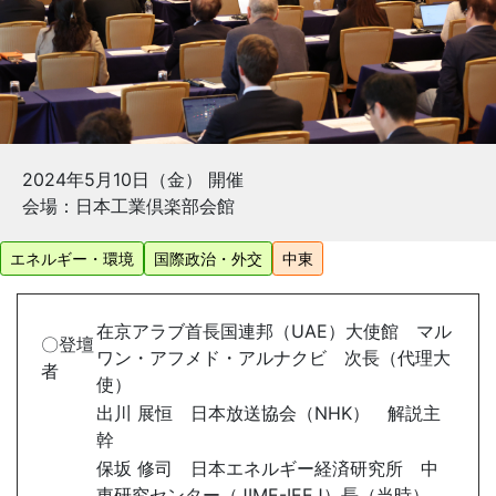
2024年5月10日（金） 開催
会場：日本工業倶楽部会館
エネルギー・環境
国際政治・外交
中東
在京アラブ首長国連邦（UAE）大使館 マル
〇登壇
ワン・アフメド・アルナクビ 次長（代理大
者
使）
出川 展恒 日本放送協会（NHK） 解説主
幹
保坂 修司 日本エネルギー経済研究所 中
東研究センター（JIME-IEEJ）長（当時）