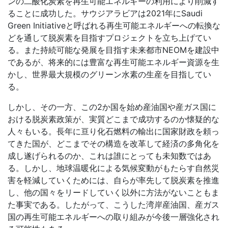
ンの二酸化炭素を再生可能エネルギーの利用により削減す
ることに成功した。サウジアラビアは
2021
年に
Saudi
Green Initiative
と呼ばれる再生可能エネルギーへの転換な
どを通して脱炭素を目指すプロジェクトを立ち上げてい
る。また持続可能な発展を目指す未来都市
NEOM
を建設中
であるが、将来的には豊富な再生可能エネルギー資源を生
かし、世界最大規模のグリーン水素の生産を目指してい
る。
しかし、その一方、この
2
か国を始め産油国や産ガス国に
おける脱炭素政策が、実質どこまで成功するのか懐疑的な
人々もいる。長年に亘り化石燃料の輸出に国家財政を頼っ
てきた国が、どこまでその構造を改革して経済の多角化を
成し遂げられるのか、これは誰にとっても未知数ではあ
る。しかし、地球温暖化による気候変動がもたらす自然災
害を軽減していくためには、自らが率先して脱炭素を推進
し、他の国々をリードしていく以外に方法がないこともま
た事実である。したがって、こうした湾岸産油国、産ガス
国の再生可能エネルギーへの取り組みが今後一層強化され