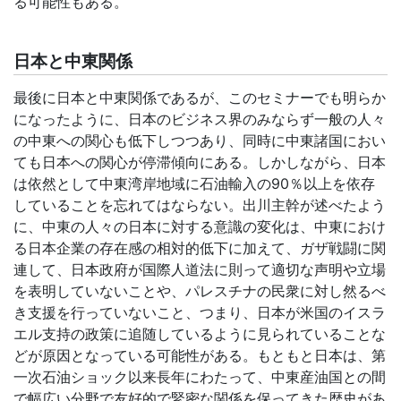
る可能性もある。
日本と中東関係
最後に日本と中東関係であるが、このセミナーでも明らか
になったように、日本のビジネス界のみならず一般の人々
の中東への関心も低下しつつあり、同時に中東諸国におい
ても日本への関心が停滞傾向にある。しかしながら、日本
は依然として中東湾岸地域に石油輸入の
90
％以上を依存
していることを忘れてはならない。出川主幹が述べたよう
に、中東の人々の日本に対する意識の変化は、
中東におけ
る日本企業の存在感の相対的低下に加えて、
ガザ戦闘に関
連して、
日本政府が国際人道法に則って適切な声明や立場
を表明していない
ことや、
パレスチナの民衆に対し然るべ
き支援を行っていないこと、
つまり、日本が米国のイスラ
エル支持の政策に追随しているように
見られていることな
どが原因となっている可能性がある。もともと日本は、第
一次石油ショック以来長年にわたって、中東産油国との間
で幅広い分野で友好的で緊密な関係を保ってきた歴史があ