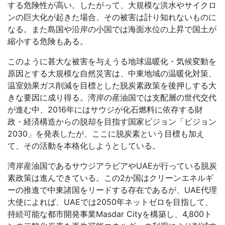
する危険性が高い。したがって、大規模な洪水やサイクロ
ンの巨大化が起きた場合、その被害は計り知れないものに
なる。また島国や沿岸の小国では海面水位の上昇で国土が
縮小する危険もある。
このように甚大な被害を与えうる地球温暖化・気候変動を
原因とする大規模な自然災害は、中東地域の温暖化対策、
温室効果ガス削減を目標とした脱炭素政策を後押しする大
きな要因に成り得る。湾岸の産油国では支配層の世代交代
が進む中、
2016
年にはサウジが化石燃料に依存する財
政・経済構造からの脱却を目指す国家ビジョン「ビジョン
2030」を発表したが、ここに脱炭素という目標も加え
て、その活動を本格化しようとしている。
湾岸産油国であるサウジアラビアや
UAE
が行っている脱炭
素政策は進んできている。この
2
か国はクリーンエネルギ
ーの推進で中東諸国をリードする存在であるが、
UAE
代理
大使によれば、
UAE
では
2050
年ネットゼロを目指して、
持続可能な都市開発事業
Masdar City
を構築し、
4,800
ト