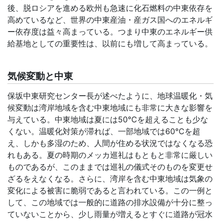
後、脱ロシアを進める欧州も急速に化石燃料の中東依存を
高めているなど、世界の中東産油・産ガス国へのエネルギ
ー依存度は益々高まっている。つまり中東のエネルギー供
給基地としての重要性は、以前にも増して高まっている。
気候変動と中東
保坂中東研究センター長
が述べたように、地球温暖化・気
候変動は湾岸地域を含む中東地域にも非常に大きな影響を
与えている。中東地域は夏には50℃を超えることも少な
くない。温暖化対策が滞れば、一部地域では60℃を超
え、しかも多湿のため、人間が住める状況ではなくなる恐
れもある。夏の時期のメッカ巡礼はもともと非常に厳しい
ものであるが、このままでは巡礼の儀式そのものを変更せ
ざるをえなくなる。さらに、湾岸を含む中東地域は気象の
変化による被害に脆弱であると言われている。この一例と
して、この地域では一般的に道路の排水設備が十分に整っ
ていないことから、少し雨量が増えるとすぐに道路が冠水