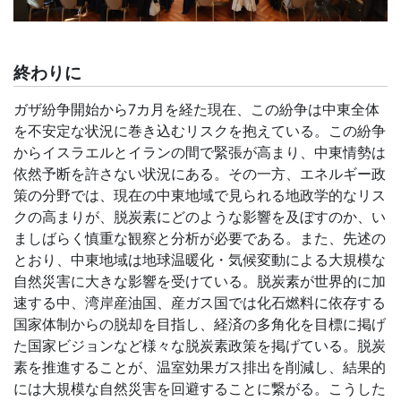
終わりに
ガザ紛争開始から
7
カ月を経た現在、この紛争は中東全体
を不安定な状況に巻き込むリスクを抱えている。この紛争
からイスラエルとイランの間で緊張が高まり、中東情勢は
依然予断を許さない状況にある。その一方、エネルギー政
策の分野では、現在の中東地域で見られる地政学的なリス
クの高まりが、脱炭素にどのような影響を及ぼすのか、い
ましばらく慎重な観察と分析が必要である。また、先述の
とおり、中東地域は地球温暖化・気候変動による大規模な
自然災害に大きな影響を受けている。脱炭素が世界的に加
速する中、湾岸産油国、産ガス国では化石燃料に依存する
国家体制からの脱却を目指し、経済の多角化を目標に掲げ
た国家ビジョンなど様々な脱炭素政策を掲げている。脱炭
素を推進することが、温室効果ガス排出を削減し、結果的
には大規模な自然災害を回避することに繋がる。こうした