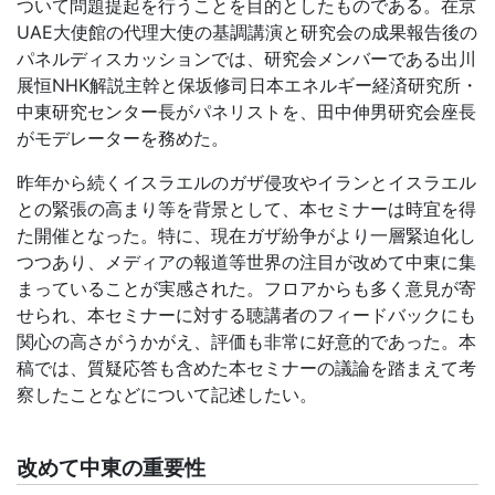
ついて問題提起を行うことを目的としたものである。在京
UAE
大使館の代理大使の基調講演と研究会の成果報告後の
パネルディスカッションでは、研究会メンバーである出川
展恒
NHK
解説主幹と保坂修司日本エネルギー経済研究所・
中東研究センター長がパネリストを、田中伸男研究会座長
がモデレーターを務めた。
昨年から続くイスラエルのガザ侵攻やイランとイスラエル
との緊張の高まり等を背景として、本セミナーは時宜を得
た開催となった。特に、現在ガザ紛争がより一層緊迫化し
つつあり、メディアの報道等世界の注目が改めて中東に集
まっていることが実感された。フロアからも多く意見が寄
せられ、本セミナーに対する聴講者のフィードバックにも
関心の高さがうかがえ、評価も非常に好意的であった。本
稿では、質疑応答も含めた本セミナーの議論を踏まえて考
察したことなどについて記述したい。
改めて中東の重要性