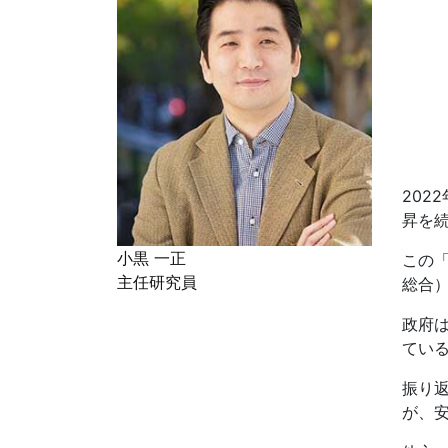
2022
昇を
小黒 一正
この
主任研究員
総合
政府
てい
振り
が、