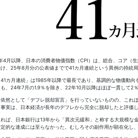
年
4
月以降、日本の消費者物価指数（
CPI
）は、総合、コア（生
続け、
25
年
8
月分の公表値までで
41
カ月連続という異例の持続
「
41
カ月連続」は
1985
年以降で最長であり、基調的な物価動向
）も、
24
年
7
月の
1.9
％を除き、
22
年
10
月以降はほぼ一貫して
2
は依然として「デフレ脱却宣言」を行っていないものの、これ
る事実は、日本経済が長年のデフレから完全に脱却したと評価
返れば、日本銀行は
13
年から「異次元緩和」と称する大規模な
安定的な達成には至らなかった。むしろその副作用が顕在化し