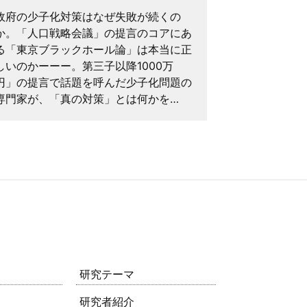
政府の少子化対策はなぜ失敗が続くの
2035年に
か。「人口戦略会議」の提言のコアにあ
合、震災なし
る「東京ブラックホール論」は本当に正
の数年後の間
しいのかーーー。第三子以降1000万
幅 ＊「首都
円」の提言で話題を呼んだ少子化問題の
ぼす影響につ
専門家が、「真の対策」とは何かを…
小黒一正 著
研究テーマ
研究者紹介