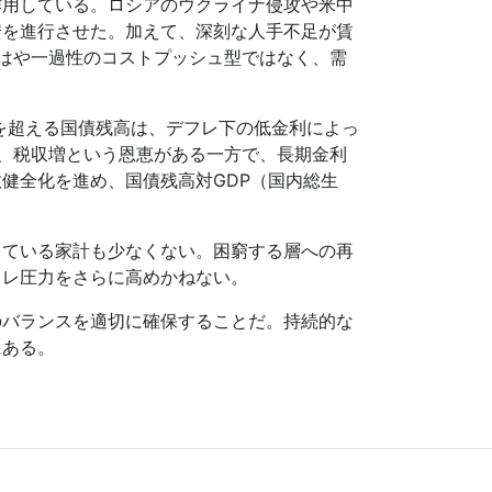
作用している。ロシアのウクライナ侵攻や米中
安を進行させた。加えて、深刻な人手不足が賃
はや一過性のコストプッシュ型ではなく、需
を超える国債残高は、デフレ下の低金利によっ
、税収増という恩恵がある一方で、長期金利
政健全化を進め、国債残高対
GDP
（国内総生
している家計も少なくない。困窮する層への再
フレ圧力をさらに高めかねない。
のバランスを適切に確保することだ。持続的な
にある。