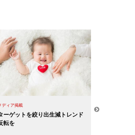
メディア掲載
メディア掲載
ターゲットを絞り出生減トレンド
【数字は語
反転を
れる国債金
た財政基盤