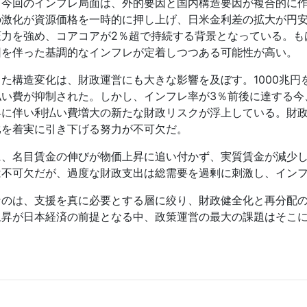
、今回のインフレ局面は、外的要因と国内構造要因が複合的に
の激化が資源価格を一時的に押し上げ、日米金利差の拡大が円
圧力を強め、コアコアが
2
％超で持続する背景となっている。も
因を伴った基調的なインフレが定着しつつある可能性が高い。
した構造変化は、財政運営にも大きな影響を及ぼす。
1000
兆円
払い費が抑制された。しかし、インフレ率が
3
％前後に達する今
昇に伴い利払い費増大の新たな財政リスクが浮上している。財
比を着実に引き下げる努力が不可欠だ。
に、名目賃金の伸びが物価上昇に追い付かず、実質賃金が減少
は不可欠だが、過度な財政支出は総需要を過剰に刺激し、イン
なのは、支援を真に必要とする層に絞り、財政健全化と再分配
上昇が日本経済の前提となる中、政策運営の最大の課題はそこ