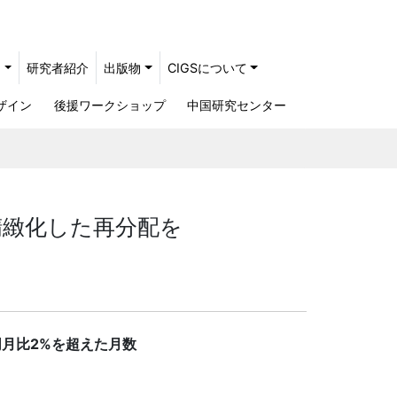
ト
研究者紹介
出版物
CIGSについて
ザイン
後援ワークショップ
中国研究センター
精緻化した再分配を
同月比
2%
を超えた月数