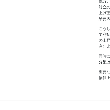
他方
対立
上げ
給要
こう
て利
の上
産）
同時
分配
重要
物価