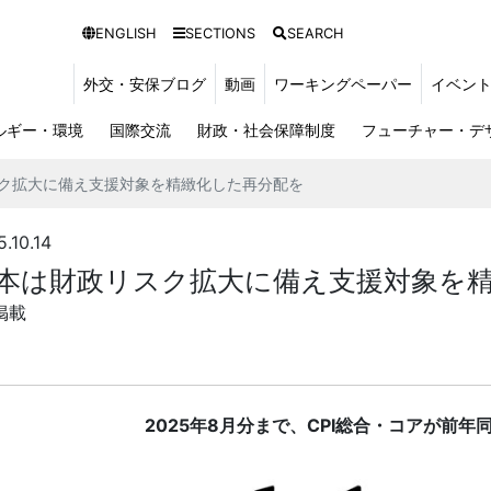
ENGLISH
SECTIONS
SEARCH
外交・安保ブログ
動画
ワーキングペーパー
イベン
ルギー・環境
国際交流
財政・社会保障制度
フューチャー・デ
スク拡大に備え支援対象を精緻化した再分配を
0.14
日本は財政リスク拡大に備え支援対象を
掲載
2025
年
8
月分まで、
CPI
総合・コアが前年