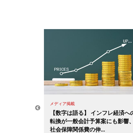
メディア掲載
の出生率最下
【数字は語る】 インフレ経済へ
明した東京3
転換が一般会計予算案にも影響
社会保障関係費の伸…