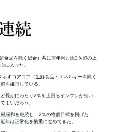
鮮食品を除く総合）共に前年同月比
2
％超の上
局面に入った。
を示すコアコア（生鮮食品・エネルギーを除く
％超を維持している。
ほど長期にわたり
2
％を上回るインフレが続い
してよいだろう。
金融緩和を継続し、
2
％の物価目標を掲げた
、近年は正常化を慎重に進めてきた。