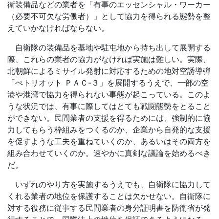
衛装備品などの業者を「有事のエッセンシャル・ワーカー
（必要不可欠な労働者）」として協力を得られる態勢を整
えていかなければならない。
自衛隊の装備品を基地や駐屯地から持ち出して展開する
際、これらの業者の協力がなければ実施は難しい。実際、
北朝鮮によるミサイル発射に対応するための地対空誘導弾
「ぺトリオット ＰＡＣ
-
３」を展開するうえで、一部の空
港や港湾で協力を得られない事態が起こっている。このよ
うな状況では、有事に際してはとても戦闘態勢をとること
ができない。民間業者の支援を得るためには、強制的に協
力してもらう枠組みをつくるのか、企業から自発的な支援
を促すような工夫を重ねていくのか、あるいはその両方を
組み合わせていくのか。速やかに真剣な議論を始めるべき
だ。
いずれのやり方を実施するうえでも、自衛隊に協力して
くれる業者の地位を保護することは欠かせない。自衛隊に
対する役務に従事する民間業者の身分証明書を防衛省が発