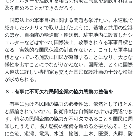
でシェルターを建設する場合の補助金制度を新設すれば普
及を進めることができるだろう。
国際法上の軍事目標に関する問題も挙げたい。本連載で
紹介したシナリオで取り上げたように、基地と共用の空港
のほか、自衛隊の輸送艦・輸送機、駐屯地内に設置したシ
ェルターなどはすべて国際法上、攻撃されうる軍事目標と
なる。実効的な国民保護の計画がないと、こうした軍事目
標となっている施設に国民が避難することになり、大きな
犠牲を出すことにつながりかねない。国際法、とくに国際
人道法に詳しい専門家も交えた国民保護計画の十分な検証
が求められる。
３．有事に不可欠な民間企業の協力態勢の整備を
有事における民間の協力の必要性は、依然としてほとん
ど議論されていない。防衛作戦は自衛隊だけでは完遂でき
ず、特定の民間企業の協力が不可欠であることを国民に周
知したうえで、協力態勢の整備を進める必要がある。とく
に空港、港湾、電気、水道、輸送、土木、医療、火葬、防