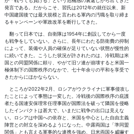
が「戦っても負ける」という危機感の裏返しから出てきた
発言である。だからこそ、習氏は
2012
年の就任以来、新
中国建国後では最大規模と言われる軍内の汚職を取り締ま
るキャンペーンや軍政改革を断行してきた。
翻って日本では、自衛隊は
1954
年に創設してから一度
も戦争をしていない。さらに、長年にわたる防衛費の抑制
によって、装備や人員の確保が足りていない状態が慢性的
に続いてきた。こうした状況が許されたのは、冷戦期は米
国との同盟関係に頼り、やがて旧ソ連が崩壊すると米国一
極体制下の国際秩序のなかで、七十年余りの平和を享受で
きたからにほかならない。
ところが
2022
年
2
月、ロシアがウクライナに軍事侵攻し
たことによって事態は一変した。冷戦後の国際秩序の庇護
者たる国連安保理常任理事国が国際法を破って隣国を侵略
したインパクトは甚大で、いまだに戦争の出口は見えな
い。ロシアは中国への依存と、米国を中心とした自由主義
陣営との対立を深めるようになった。中露両国は「準同盟
関係」とも言える軍事的な連携を強め、日米両国を威嚇す