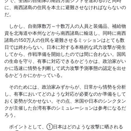
グで、全国の自衛隊の南西方面シフトを進めるのと同時
に、南西諸島の住民を本土に避難させなければならないの
だ。
しかし、自衛隊数万～十数万人の人員と装備品、補給物
資を北海道や本州などから南西諸島に輸送し、同時に南西
諸島の
150
万人の住民を避難させるミッションはとても数
日では終わらない。日本に対する本格的な武力攻撃が発生
してから、作戦準備を開始したのでは間に合わない。国民
の生命を守り、有事に対応できるかどうかは、政治家がい
かに迅速に情勢を判断して武力攻撃予測事態の認定を出せ
るかどうかにかかっている。
そのためには、政治家みずからが、日常から情勢を分析
し、有事においてどのような対応が必要なのか準備をして
おく姿勢が欠かせない。その点、米国や日本のシンクタン
クが主催した台湾有事のシミュレーションは参考になるだ
ろう。
ポイントとして、①日本はどのような攻撃に晒される