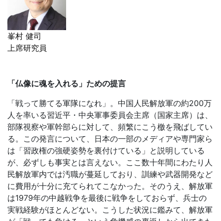
峯村 健司
上席研究員
「仏像に魂を入れる」ための提言
「戦って勝てる軍隊になれ」。中国人民解放軍の約
200
万
人を率いる習近平・中央軍事委員会主席（国家主席）は、
部隊視察や軍幹部らに対して、頻繁にこう檄を飛ばしてい
る。この発言について、日本の一部のメディアや専門家ら
は「習政権の強硬姿勢を裏付けている」と説明している
が、必ずしも事実とは言えない。ここ数十年間にわたり人
民解放軍内では汚職が蔓延しており、訓練や武器開発など
に費用が十分に充てられてこなかった。そのうえ、解放軍
は1979年の中越戦争を最後に戦争をしておらず、兵士の
実戦経験がほとんどない。こうした状況に鑑みて、解放軍