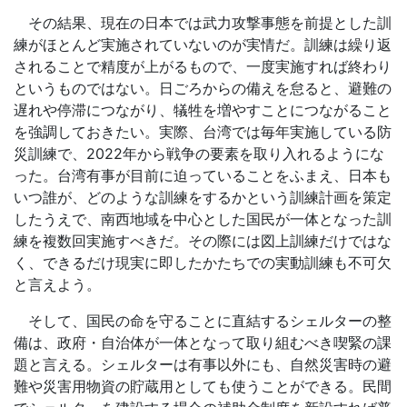
その結果、現在の日本では武力攻撃事態を前提とした訓
練がほとんど実施されていないのが実情だ。訓練は繰り返
されることで精度が上がるもので、一度実施すれば終わり
というものではない。日ごろからの備えを怠ると、避難の
遅れや停滞につながり、犠牲を増やすことにつながること
を強調しておきたい。実際、台湾では毎年実施している防
災訓練で、
2022
年から戦争の要素を取り入れるようにな
った。台湾有事が目前に迫っていることをふまえ、日本も
いつ誰が、どのような訓練をするかという訓練計画を策定
したうえで、南西地域を中心とした国民が一体となった訓
練を複数回実施すべきだ。その際には図上訓練だけではな
く、できるだけ現実に即したかたちでの実動訓練も不可欠
と言えよう。
そして、国民の命を守ることに直結するシェルターの整
備は、政府・自治体が一体となって取り組むべき喫緊の課
題と言える。シェルターは有事以外にも、自然災害時の避
難や災害用物資の貯蔵用としても使うことができる。民間