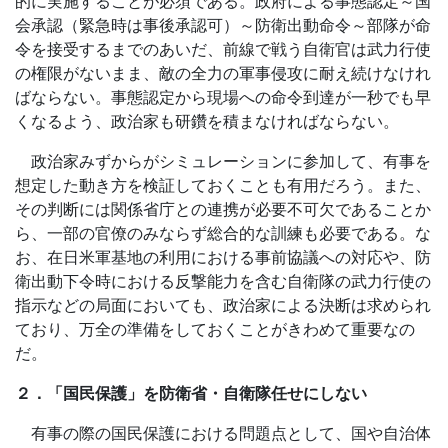
的に実施することが必須である。政府による事態認定～国
会承認（緊急時は事後承認可）～防衛出動命令～部隊が命
令を接受するまでのあいだ、前線で戦う自衛官は武力行使
の権限がないまま、敵の全力の軍事侵攻に耐え続けなけれ
ばならない。事態認定から現場への命令到達が一秒でも早
くなるよう、政治家も研鑽を積まなければならない。
政治家みずからがシミュレーションに参加して、有事を
想定した動き方を検証しておくことも有用だろう。また、
その判断には関係省庁との連携が必要不可欠であることか
ら、一部の官僚のみならず総合的な訓練も必要である。な
お、在日米軍基地の利用における事前協議への対応や、防
衛出動下令時における反撃能力を含む自衛隊の武力行使の
指示などの局面においても、政治家による決断は求められ
ており、万全の準備をしておくことがきわめて重要なの
だ。
２．「国民保護」を防衛省・自衛隊任せにしない
有事の際の国民保護における問題点として、国や自治体