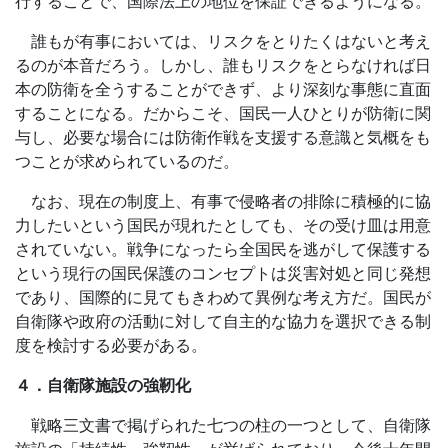
行することで、国際法上の地位を保証できるようになる。
誰もが有事においては、リスクをとりたくはないと考え
るのが本音だろう。しかし、誰もリスクをとらなければ日
本の防衛を全うすることができず、より深刻な事態に直面
することになる。だからこそ、国民一人ひとりが防衛に関
与し、必要な場合には防衛作戦を支援する意識と気概をも
つことが求められているのだ。
なお、現在の制度上、有事で侵略者の排除に積極的に協
力したいという国民が現れたとしても、その受け皿は用意
されていない。戦争になったら全国民を逃がして保護する
という現行の国民保護のコンセプトは災害対処と同じ発想
であり、国際的に見てもきわめて異例な考え方だ。国民が
自衛隊や政府の活動に対して自主的な協力を選択できる制
度を検討する必要がある。
４．自衛隊施設の強靭化
戦略三文書で掲げられた七つの柱の一つとして、自衛隊