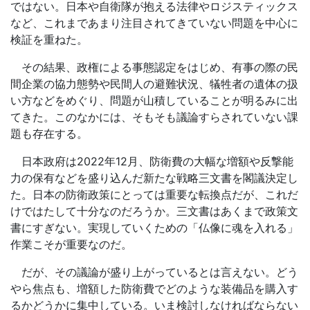
ではない。日本や自衛隊が抱える法律やロジスティックス
など、これまであまり注目されてきていない問題を中心に
検証を重ねた。
その結果、政権による事態認定をはじめ、有事の際の民
間企業の協力態勢や民間人の避難状況、犠牲者の遺体の扱
い方などをめぐり、問題が山積していることが明るみに出
てきた。このなかには、そもそも議論すらされていない課
題も存在する。
日本政府は
2022
年
12
月、防衛費の大幅な増額や反撃能
力の保有などを盛り込んだ新たな戦略三文書を閣議決定し
た。日本の防衛政策にとっては重要な転換点だが、これだ
けではたして十分なのだろうか。三文書はあくまで政策文
書にすぎない。実現していくための「仏像に魂を入れる」
作業こそが重要なのだ。
だが、その議論が盛り上がっているとは言えない。どう
やら焦点も、増額した防衛費でどのような装備品を購入す
るかどうかに集中している。いま検討しなければならない