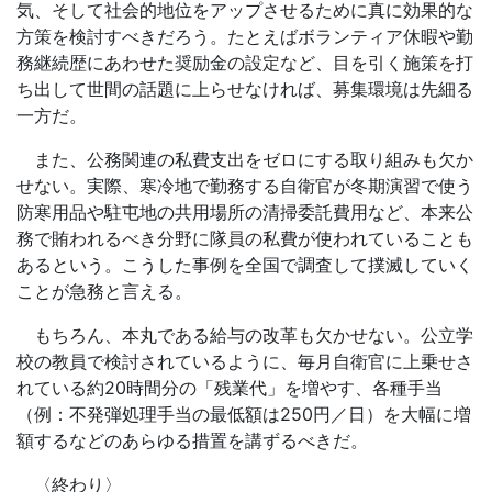
気、そして社会的地位をアップさせるために真に効果的な
方策を検討すべきだろう。たとえばボランティア休暇や勤
務継続歴にあわせた奨励金の設定など、目を引く施策を打
ち出して世間の話題に上らせなければ、募集環境は先細る
一方だ。
また、公務関連の私費支出をゼロにする取り組みも欠か
せない。実際、寒冷地で勤務する自衛官が冬期演習で使う
防寒用品や駐屯地の共用場所の清掃委託費用など、本来公
務で賄われるべき分野に隊員の私費が使われていることも
あるという。こうした事例を全国で調査して撲滅していく
ことが急務と言える。
もちろん、本丸である給与の改革も欠かせない。公立学
校の教員で検討されているように、毎月自衛官に上乗せさ
れている約
20
時間分の「残業代」を増やす、各種手当
（例：不発弾処理手当の最低額は
250
円／日）を大幅に増
額するなどのあらゆる措置を講ずるべきだ。
〈終わり〉