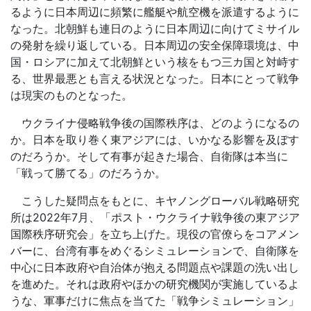
るように日本周辺に頻繁に艦艇や航空機を派遣するように
なった。北朝鮮も連日のように日本周辺に向けてミサイル
の発射を繰り返している。日本周辺の安全保障環境は、中
国・ロシアに加えて北朝鮮という核をもつ三カ国と対峙す
る、世界最悪とも言える状況となった。日本にとって戦争
は現実のものとなった。
ウクライナ侵略戦争後の国際秩序は、どのようになるの
か。日本を取り巻く東アジアには、いかなる影響を及ぼす
のだろうか。そして有事が起きた場合、自衛隊は本当に
「戦って勝てる」のだろうか。
こうした疑問点をもとに、キヤノングローバル戦略研究
所は
2022
年
7
月、「ポスト・ウクライナ戦争後の東アジア
国際秩序研究会」を立ち上げた。現役の官僚らをコアメン
バーに、台湾有事をめぐるシミュレーションで、自衛隊を
中心に日本政府や自治体が抱える問題点や課題の洗い出し
を進めた。それは政府やほかの研究機関が実施しているよ
うな、軍事だけに焦点を当てた「戦争シミュレーション」