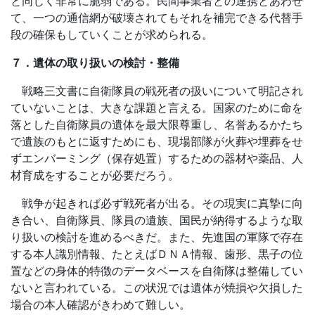
と同じく非常に脆弱である。民間事業者との連携とあわせ
て、一つの通信網が破壊されてもそれを補完できる代替手
段の確保もしていくことが求められる。
７．遺体の取り扱いの検討・整備
戦略三文書に自衛隊員の戦死者の扱いについて明記され
ていないことは、大きな課題と言える。国家のために命を
落とした自衛隊員の遺体を最大限尊重し、名誉あるかたち
で遺族のもとに返すためにも、現場部隊が火葬や埋葬をせ
ずエンバーミング（保存処置）するための器材や薬品、人
材育成をすることが必要だろう。
戦争が起きれば必ず戦死者が出る。その現実に真摯に向
き合い、自衛隊員、隊員の遺族、国民が納得するような取
り扱いの検討を進めるべきだ。また、先進国の軍隊で存在
する本人識別情報、たとえばＤＮＡ情報、歯形、黒子の位
置などの身体的特徴のデータベースを自衛隊は整備してい
ないと言われている。この状況では遺体が焼損や欠損した
場合の本人確認がきわめて難しい。