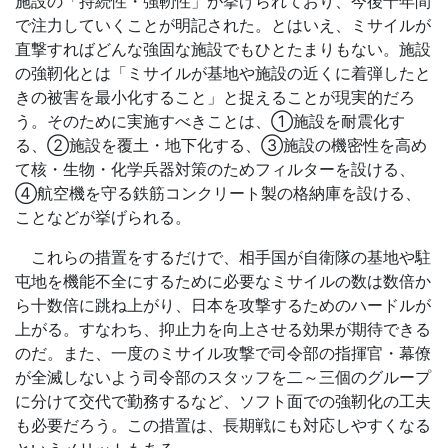
施設の「持続性・強靭性」が挙げられており、今後十年間
で注力していくことが明記された。とはいえ、ミサイルが
直撃すればどんな強固な施設でもひとたまりもない。施設
の強靭化とは「ミサイルが基地や施設の近くに着弾したと
きの被害を最小化すること」と捉えることが現実的だろ
う。そのために実施すべきことは、①施設を耐震化す
る、②施設を覆土・地下化する、③施設の機密性を高め
て核・生物・化学兵器対策のためフィルターを設ける、
④航空機を守る鉄筋コンクリート製の格納庫を設ける、
ことなどが挙げられる。
これらの措置をするだけで、相手国が自衛隊の基地や駐
屯地を機能不全にするために必要なミサイルの数は数倍か
ら十数倍に跳ね上がり、日本を攻撃するためのハードルが
上がる。すなわち、抑止力を向上させる効果が期待できる
のだ。また、一度のミサイル攻撃で司令部の指揮官・幕僚
が全滅しないよう司令部のスタッフを二～三個のグループ
に分けて交代で勤務するなど、ソフト面での強靭化の工夫
も必要だろう。この措置は、長期戦にも対応しやすくなる