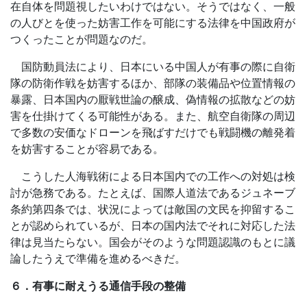
在自体を問題視したいわけではない。そうではなく、一般
の人びとを使った妨害工作を可能にする法律を中国政府が
つくったことが問題なのだ。
国防動員法により、日本にいる中国人が有事の際に自衛
隊の防衛作戦を妨害するほか、部隊の装備品や位置情報の
暴露、日本国内の厭戦世論の醸成、偽情報の拡散などの妨
害を仕掛けてくる可能性がある。また、航空自衛隊の周辺
で多数の安価なドローンを飛ばすだけでも戦闘機の離発着
を妨害することが容易である。
こうした人海戦術による日本国内での工作への対処は検
討が急務である。たとえば、国際人道法であるジュネーブ
条約第四条では、状況によっては敵国の文民を抑留するこ
とが認められているが、日本の国内法でそれに対応した法
律は見当たらない。国会がそのような問題認識のもとに議
論したうえで準備を進めるべきだ。
６．有事に耐えうる通信手段の整備