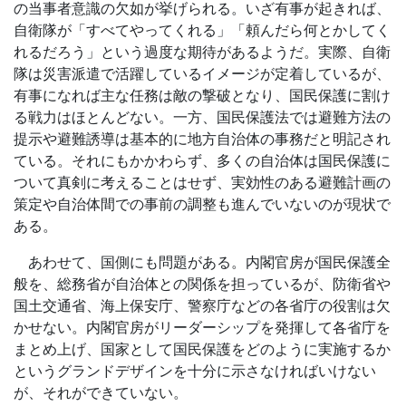
の当事者意識の欠如が挙げられる。いざ有事が起きれば、
自衛隊が「すべてやってくれる」「頼んだら何とかしてく
れるだろう」という過度な期待があるようだ。実際、自衛
隊は災害派遣で活躍しているイメージが定着しているが、
有事になれば主な任務は敵の撃破となり、国民保護に割け
る戦力はほとんどない。一方、国民保護法では避難方法の
提示や避難誘導は基本的に地方自治体の事務だと明記され
ている。それにもかかわらず、多くの自治体は国民保護に
ついて真剣に考えることはせず、実効性のある避難計画の
策定や自治体間での事前の調整も進んでいないのが現状で
ある。
あわせて、国側にも問題がある。内閣官房が国民保護全
般を、総務省が自治体との関係を担っているが、防衛省や
国土交通省、海上保安庁、警察庁などの各省庁の役割は欠
かせない。内閣官房がリーダーシップを発揮して各省庁を
まとめ上げ、国家として国民保護をどのように実施するか
というグランドデザインを十分に示さなければいけない
が、それができていない。