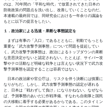
のは、
70
年間の「平和な時代」で放置されてきた日本の
防衛政策の問題点を洗い出し、改善していくことなのだ。
本連載の最終回では、同研究会における一年余りの議論を
もとに以下の提言をしたい。
１．政治家による迅速・果断な事態認定を
まずは有事の「入口」であるとともに、初動でもっとも
重要な「武力攻撃予測事態」について問題を提起してい
く。武力攻撃予測事態は、政治によるトップダウンの果断
な意思決定がないと認定されない。たとえば、サイバー攻
撃やテロ活動など明確な戦争とは言えない状況下で武力攻
撃予測事態を認定することは容易ではない。
日本の政治家や官公庁は、リスクを伴う決断には慎重に
なりがちだ。しかし、武力攻撃予測事態の認定が遅れる
と、日本は「戦わずして負け」になりかねない。なぜなら
ば、予測事態のあいだに作戦準備、すなわち自衛隊と国民
の大移動に着手する必要があるからである。このタイミン