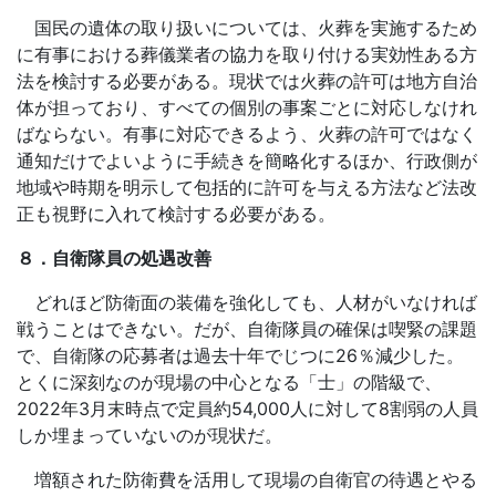
国民の遺体の取り扱いについては、火葬を実施するため
に有事における葬儀業者の協力を取り付ける実効性ある方
法を検討する必要がある。現状では火葬の許可は地方自治
体が担っており、すべての個別の事案ごとに対応しなけれ
ばならない。有事に対応できるよう、火葬の許可ではなく
通知だけでよいように手続きを簡略化するほか、行政側が
地域や時期を明示して包括的に許可を与える方法など法改
正も視野に入れて検討する必要がある。
８．自衛隊員の処遇改善
どれほど防衛面の装備を強化しても、人材がいなければ
戦うことはできない。だが、自衛隊員の確保は喫緊の課題
で、自衛隊の応募者は過去十年でじつに
26
％減少した。
とくに深刻なのが現場の中心となる「士」の階級で、
2022
年
3
月末時点で定員約
54,000
人に対して
8
割弱の人員
しか埋まっていないのが現状だ。
増額された防衛費を活用して現場の自衛官の待遇とやる