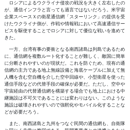
ロシアによるウクライナ侵攻の戦況を大きく左右したの
が、通信インフラと言っても過言ではないだろう。米宇宙
企業スペースＸの衛星通信網「スターリンク」の提供を受
けたウクライナ側が、作戦や情報戦において高速通信サー
ビスを駆使することでロシアに対して優位な戦いを進めて
きた。
一方、台湾有事の要衝となる南西諸島は列島であるため
に、通信網を複数ルート化することが難しく、敵国に簡単
に分断されやすいのが現状だ。これを防ぐため、現有の通
信網の主力である地上無線設備と海底ケーブルに加えて無
人機を含む空自機を介した空中回線や、小型衛星を使った
通信手段などの代替手段の確保が必要だ。ただし、空中や
宇宙経由の代替通信網を構築する場合でも地上における中
継施設は不可欠であることには変わりはない。このような
施設は破壊されやすいので強靭化やモバイル化することな
どが必要だろう。
また、南西諸島と九州をつなぐ民間の通信網も、自衛隊