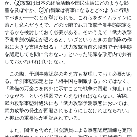
か、②攻撃は日本の経済活動や国民生活にどのような影
響を及ぼすか、③自衛隊は有事になるとどのように行動
すべきか――などが挙げられる。これらをタイムラインに
落とし込んだうえで、どの段階で武力攻撃予測事態認定を
するかを検討しておく必要がある。そのうえで「武力攻撃
予測事態の認定が遅れると、いざというときの自衛隊の作
戦に大きな支障が出る」「武力攻撃直前の段階で予測事態
を認定しても間に合わない」といった認識を政府内で共有
しておかなければいけない。
この際、予測事態認定の考え方も整理しておく必要があ
る。予測事態認定とは「相手国を刺激する」のではなく、
「準備の万全さを内外に示すことで戦争の回避（抑止）に
つながる」という構図でとらえなければならない。実際、
武力攻撃事態対処法にも「武力攻撃予測事態においては、
武力攻撃の発生が回避されるようにしなければならない」
と抑止の重要性が明記されている。
また、閣僚も含めた国会議員による事態認定訓練を定期