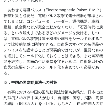
というメリットもある。
あわせて電磁パルス（
Electromagnetic Pulse:
ＥＭＰ）
攻撃対策も必要だ。電磁パルス攻撃で電子機器が破壊され
てしまえば、コンピュータ、レーダー、通信機器、車両、
艦船、航空機などが完全に動かなくなり、「石器時代に戻
る」という喩えまであるほどのダメージを受ける。じつ
は、電磁パルス攻撃は電子機器や施設をシールド化するこ
とで比較的簡単に防護できる。自衛隊のすべての装備品や
デバイスを防護することは現実的ではないが、重要なもの
を選別してシールド化しておくことはできる。また国家機
能を維持し、国民の生活基盤を守るために、自衛隊以外の
官民の主要インフラのシールド化も進めていく必要があ
る。
５．中国の国防動員法への対策
有事における中国の国防動員法対策も急務だ。日本には
約
74
万人の在日中国人がおり、自衛隊、警察、消防、海保
の総計（
66.8
万人）を上回る。もちろん、在日中国人の存