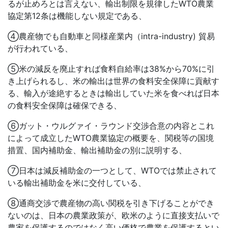
るが止めろとは言えない、輸出制限を規律した
WTO
農業
協定第
12
条は機能しない規定である、
④農産物でも自動車と同様産業内（
intra-industry)
貿易
が行われている、
⑤米の減反を廃止すれば食料自給率は
38%
から
70%
に引
き上げられるし、米の輸出は世界の食料安全保障に貢献す
る、輸入が途絶するときは輸出していた米を食べれば日本
の食料安全保障は確保できる、
⑥ガット・ウルグァイ・ラウンド交渉合意の内容とこれ
によって成立した
WTO
農業協定の概要を、関税等の国境
措置、国内補助金、輸出補助金の別に説明する、
⑦日本は減反補助金の一つとして、
WTO
では禁止されて
いる輸出補助金を米に交付している、
⑧通商交渉で農産物の高い関税を引き下げることができ
ないのは、日本の農業政策が、欧米のように直接支払いで
農家を保護するのではなく高い価格で農業を保護するとい