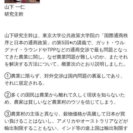
山下 一仁
研究主幹
山下研究主幹は、東京大学公共政策大学院の「国際通商秩
序と日本の通商政策」の第5回※の講義で、ガット・ウル
グァイ・ラウンドや
TPP
などの通商交渉で最も問題となっ
てきた農業に関し、なぜ農業問題が難しいのか、またそれ
を解決する方法について、概要次のとおり説明しました。
①農業に限らず、対外交渉は国内問題の裏返しであり、
それに規定される、
②多くの国民は農業から離れて久しく現状を知らないた
め、農家は貧しいなど農業村のウソを信じてしまう、
③農業村の主張と異なり、穀物価格が高騰して日本が買
い負けることはないし、アメリカやオーストラリアなどが
輸出制限することもない、インド等の途上国は輸出制限す