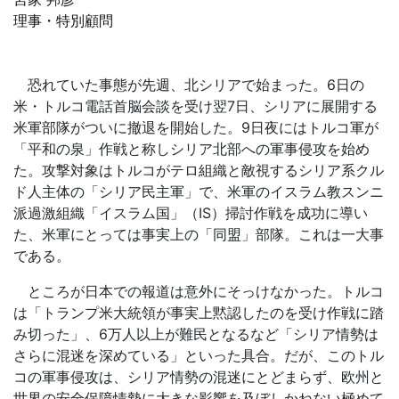
理事・特別顧問
恐れていた事態が先週、北シリアで始まった。6日の
米・トルコ電話首脳会談を受け翌7日、シリアに展開する
米軍部隊がついに撤退を開始した。9日夜にはトルコ軍が
「平和の泉」作戦と称しシリア北部への軍事侵攻を始め
た。攻撃対象はトルコがテロ組織と敵視するシリア系クル
ド人主体の「シリア民主軍」で、米軍のイスラム教スンニ
派過激組織「イスラム国」（IS）掃討作戦を成功に導い
た、米軍にとっては事実上の「同盟」部隊。これは一大事
である。
ところが日本での報道は意外にそっけなかった。トルコ
は「トランプ米大統領が事実上黙認したのを受け作戦に踏
み切った」、6万人以上が難民となるなど「シリア情勢は
さらに混迷を深めている」といった具合。だが、このトル
コの軍事侵攻は、シリア情勢の混迷にとどまらず、欧州と
世界の安全保障情勢に大きな影響を及ぼしかねない極めて