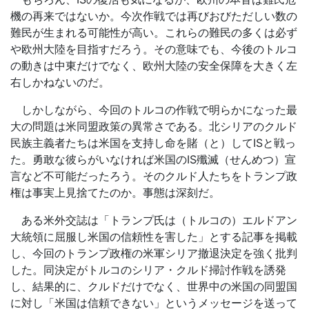
機の再来ではないか。今次作戦では再びおびただしい数の
難民が生まれる可能性が高い。これらの難民の多くは必ず
や欧州大陸を目指すだろう。その意味でも、今後のトルコ
の動きは中東だけでなく、欧州大陸の安全保障を大きく左
右しかねないのだ。
しかしながら、今回のトルコの作戦で明らかになった最
大の問題は米同盟政策の異常さである。北シリアのクルド
民族主義者たちは米国を支持し命を賭（と）してISと戦っ
た。勇敢な彼らがいなければ米国のIS殲滅（せんめつ）宣
言など不可能だったろう。そのクルド人たちをトランプ政
権は事実上見捨てたのか。事態は深刻だ。
ある米外交誌は「トランプ氏は（トルコの）エルドアン
大統領に屈服し米国の信頼性を害した」とする記事を掲載
し、今回のトランプ政権の米軍シリア撤退決定を強く批判
した。同決定がトルコのシリア・クルド掃討作戦を誘発
し、結果的に、クルドだけでなく、世界中の米国の同盟国
に対し「米国は信頼できない」というメッセージを送って