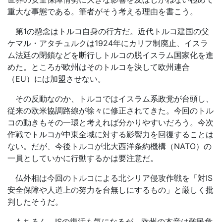
重大な事態である。筆者がそう考える理由を書こう。
第1の懸念はトルコ自身の行方だ。近代トルコ建国の父
ケマル・アタチュルクは1924年にカリフ制廃止、イスラ
ム法廷の閉鎖などを断行しトルコの脱イスラム国家化を進
めた。ところが欧州はそのトルコを決して欧州連合
（EU）には加盟させない。
その反動なのか、トルコではイスラム系政党が台頭し、
従来の欧米協調路線が徐々に修正されてきた。今回のトル
コの動きもその一環と考えれば分かりやすいだろう。今次
作戦でトルコが中東全域に対する影響力を回復することは
ない。だが、今後トルコが北大西洋条約機構（NATO）の
一員としていかに行動するかは要注意だ。
仏外相は今回のトルコによる北シリア侵攻作戦を「対IS
安全保障や人道上の努力を台無しにするもの」と厳しく批
判したそうだ。
もちろん、ISの復活も気になるが、欧州の本音は難民危