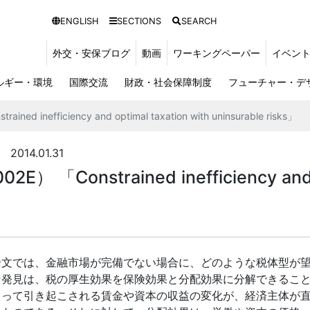
ENGLISH
SECTIONS
SEARCH
外交・安保ブログ
動画
ワーキングペーパー
イベン
ルギー・環境
国際交流
財政・社会保障制度
フューチャー・デ
nefficiency and optimal taxation with uninsurable risks」
4.01.31
onstrained inefficiency and opt
文では、金融市場が完備でない場合に、どのような税体型が望
な発見は、税の厚生効果を保険効果と分配効果に分解できるこ
よって引き起こされる賃金や資本の収益の変化が、経済主体が