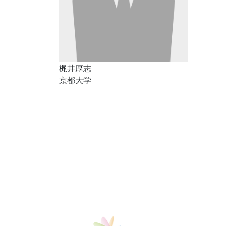
梶井厚志
京都大学
14-