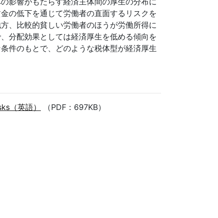
への影響がもたらす経済主体間の厚生の分布に
賃金の低下を通じて労働者の直面するリスクを
他方、比較的貧しい労働者のほうが労働所得に
で、分配効果としては経済厚生を低める傾向を
な条件のもとで、どのような税体型が経済厚生
e risks（英語）
（PDF：697KB）