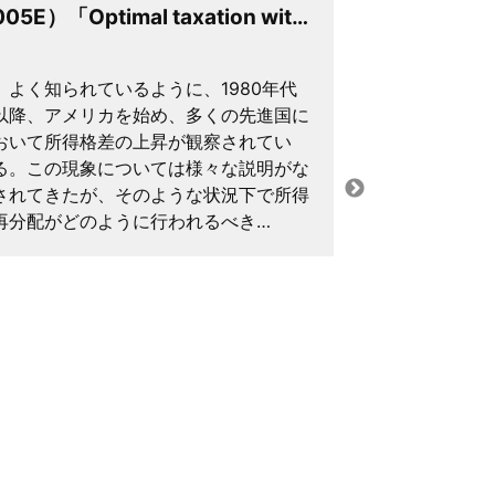
005E）「Optimal taxation wit…
010E） 「A
mod…
よく知られているように、1980年代
本論文の目
以降、アメリカを始め、多くの先進国に
メカニズムを
おいて所得格差の上昇が観察されてい
に、シミュレ
る。この現象については様々な説明がな
に2000年
されてきたが、そのような状況下で所得
わゆるGreat
再分配がどのように行われるべき…
を深めること