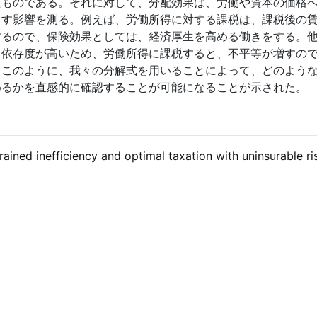
たものである。それに対して、分配効果は、労働や資本の価格
らす影響を測る。例えば、労働所得に対する課税は、課税後の
するので、保険効果としては、経済厚生を高める働きをする。
る依存度が高いため、労働所得に課税すると、不平等が増すの
。このように、我々の分解式を用いることによって、どのよう
めるかを直感的に確認することが可能になることが示された。
rained inefficiency and optimal taxation with uninsurabl