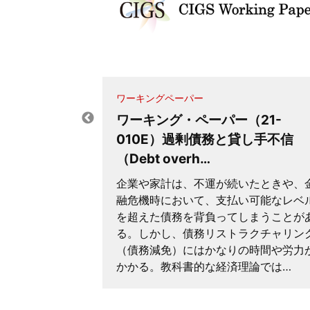
ation an…
蓄積を考慮し
、望ましい課
行った。人的
ワーキングペーパー
知識や技術を
ワーキング・ペーパー（21-
る主要な概念
存研究…
010E）過剰債務と貸し手不信
（Debt overh…
企業や家計は、不運が続いたときや、
融危機時において、支払い可能なレベ
を超えた債務を背負ってしまうことが
る。しかし、債務リストラクチャリン
（債務減免）にはかなりの時間や労力
かかる。教科書的な経済理論では…