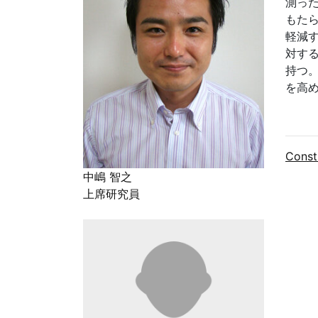
測っ
もた
軽減
対す
持つ
を高
Const
中嶋 智之
上席研究員