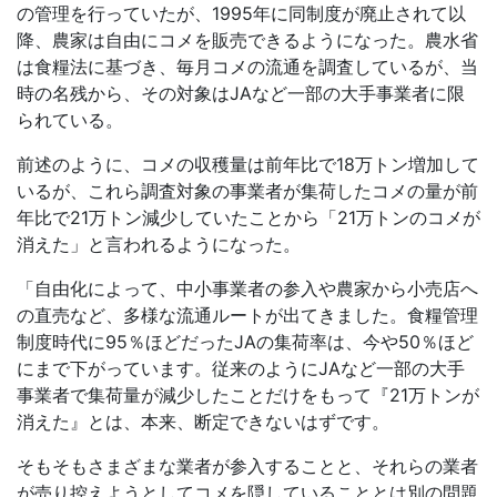
の管理を行っていたが、
1995
年に同制度が廃止されて以
降、農家は自由にコメを販売できるようになった。農水省
は食糧法に基づき、毎月コメの流通を調査しているが、当
時の名残から、その対象は
JA
など一部の大手事業者に限
られている。
前述のように、コメの収穫量は前年比で
18
万トン増加して
いるが、これら調査対象の事業者が集荷したコメの量が前
年比で
21
万トン減少していたことから「
21
万トンのコメが
消えた」と言われるようになった。
「自由化によって、中小事業者の参入や農家から小売店へ
の直売など、多様な流通ルートが出てきました。食糧管理
制度時代に
95
％ほどだった
JA
の集荷率は、今や
50
％ほど
にまで下がっています。従来のように
JA
など一部の大手
事業者で集荷量が減少したことだけをもって『
21
万トンが
消えた』とは、本来、断定できないはずです。
そもそもさまざまな業者が参入することと、それらの業者
が売り控えようとしてコメを隠していることとは別の問題