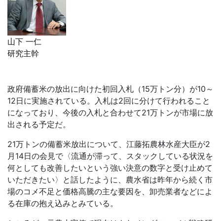
山下 一仁
研究主幹
政府備蓄米の放出に向けた初回入札（
15
万トン分）が
10
～
12
日に実施されている。入札は
2
回に分けて行われること
になっており、今後の入札と合わせて
21
万トンが市場に放
出される予定だ。
21万トンの備蓄米放出について、江藤拓農林水産大臣が
2
月
14
日の会見で〈流通が滞って、スタックしている状況を
何としても改善したいという強い決意の数字と受け止めて
いただきたい〉と話したように、農水省は昨年から続く市
場のコメ不足と価格高騰の主な要因を、卸売業者などによ
る在庫の抱え込みとみている。