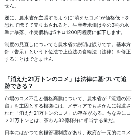
せん。
逆に、農水省が主張するように
“
消えたコメ
”
が価格低下を
恐れて慌てて売り出されると、生産者米価は今の
3
割の水
準に暴落、小売価格は
5
キロ
1200
円程度に低下します。
制度の見直しについても農水省の説明は誤りです。基本方
針（告示）という下位法で上位法の食糧法（法律）を修正
することはできません」
「消えた21万トンのコメ」は法律に基づいて追
跡できる？
市場のコメ不足と価格高騰について、農水省が「流通の滞
留」を主因とする根拠には、メディアでもさかんに報道さ
れた「消えた
21
万トンのコメ」の存在がある。ちなみにコ
メ
21
万トンとは、茶わん
32
億杯分に相当する量だ。
日本にはかつて食糧管理制度があり、政府が一元的にコメ