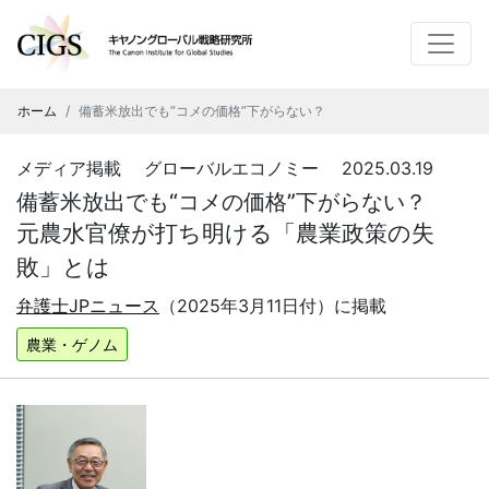
ホーム
備蓄米放出でも“コメの価格”下がらない？
メディア掲載 グローバルエコノミー 2025.03.19
備蓄米放出でも“コメの価格”下がらない？
元農水官僚が打ち明ける「農業政策の失
敗」とは
弁護士JPニュース
（
2025
年
3
月
11
日付）に掲載
農業・ゲノム