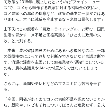
同政策を
2018
年に廃止したというのは
“
フェイクニュー
ス
”
で、コメから転作する農家に対する補助金の支払い、
コメ農家への減産の指導など、政策の基本に一切変更はあ
りません。本当に減反を廃止するなら米価は暴落します」
山下氏はこの癒着を「農政トライアングル」と呼び、国民
生活を脅かすコメ不足と価格高騰を「ひとえに政策の失
敗」と批判する。
「本来、農水省は国民のためにあるべき機関なのに、一部
の既得権益によって適切な判断ができないなど言語道断で
す。流通の滞留を主因として卸売業者を
“
悪者
”
にしている
のも、農林族議員や
JA
への忖度からではないでしょう
か」
さらには、新聞やテレビなどのマスコミにも苦言を呈す
る。
「今回、同省があくまでコメの供給不足を認めないことか
ら、新聞やテレビもそれについてほとんど追及せず、公式