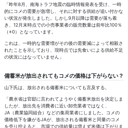
「昨年
8
月、南海トラフ地震の臨時情報発表を受け、一時
的にコメの需要が急増し、それに対する供給が追い付かな
い状況が発生しました。しかし
9
月以降は需要が落ち着
き、
12
月末時点での小売事業者の販売数量は前年比
100
％
（
±0
）となっています。
これは、一時的な需要増がその後の需要減によって相殺さ
れたことを示しており、現時点では先食いによる供給不足
の状況にはなっていません」
備蓄米が放出されてもコメの価格は下がらない？
山下氏は、放出される備蓄米についても言及する。
「農水省は官邸に言われてようやく備蓄米放出を決定しま
したが、放出先を消費者に近い卸売業者ではなく、
JA
（農業協同組合）などの集荷業者にしました。コメの
価格低下を嫌がる
JA
が、放出される備蓄米と同量のコメ
を売り控えると、市場での供給量は増えず米価は下がりま