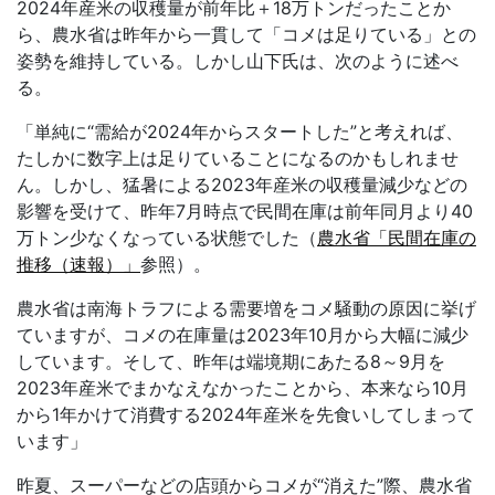
2024年産米の収穫量が前年比＋
18
万トンだったことか
ら、農水省は昨年から一貫して「コメは足りている」との
姿勢を維持している。しかし山下氏は、次のように述べ
る。
「単純に
“
需給が
2024
年からスタートした
”
と考えれば、
たしかに数字上は足りていることになるのかもしれませ
ん。しかし、猛暑による
2023
年産米の収穫量減少などの
影響を受けて、昨年
7
月時点で民間在庫は前年同月より
40
万トン少なくなっている状態でした（
農水省「民間在庫の
推移（速報）」
参照）。
農水省は南海トラフによる需要増をコメ騒動の原因に挙げ
ていますが、コメの在庫量は
2023
年
10
月から大幅に減少
しています。そして、昨年は端境期にあたる
8
～
9
月を
2023
年産米でまかなえなかったことから、本来なら
10
月
から
1
年かけて消費する
2024
年産米を先食いしてしまって
います」
昨夏、スーパーなどの店頭からコメが
“
消えた
”
際、農水省