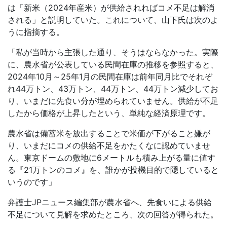
は「新米（
2024
年産米）が供給されればコメ不足は解消
される」と説明していた。これについて、山下氏は次のよ
うに指摘する。
「私が当時から主張した通り、そうはならなかった。実際
に、農水省が公表している民間在庫の推移を参照すると、
2024
年
10
月～
25
年
1
月の民間在庫は前年同月比でそれぞ
れ
44
万トン、
43
万トン、
44
万トン、
44
万トン減少してお
り、いまだに先食い分が埋められていません。供給が不足
したから価格が上昇したという、単純な経済原理です。
農水省は備蓄米を放出することで米価が下がること嫌が
り、いまだにコメの供給不足をかたくなに認めていませ
ん。東京ドームの敷地に
6
メートルも積み上がる量に値す
る『
21
万トンのコメ』を、誰かが投機目的で隠していると
いうのです」
弁護士
JP
ニュース編集部が農水省へ、先食いによる供給
不足について見解を求めたところ、次の回答が得られた。