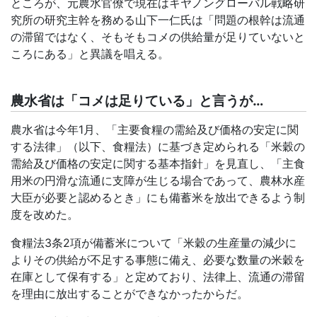
ところが、元農水官僚で現在はキヤノングローバル戦略研
究所の研究主幹を務める山下一仁氏は「問題の根幹は流通
の滞留ではなく、そもそもコメの供給量が足りていないと
ころにある」と異議を唱える。
農水省は「コメは足りている」と言うが…
農水省は今年
1
月、「主要食糧の需給及び価格の安定に関
する法律」（以下、食糧法）に基づき定められる「米穀の
需給及び価格の安定に関する基本指針」を見直し、「主食
用米の円滑な流通に支障が生じる場合であって、農林水産
大臣が必要と認めるとき」にも備蓄米を放出できるよう制
度を改めた。
食糧法
3
条
2
項が備蓄米について「米穀の生産量の減少に
よりその供給が不足する事態に備え、必要な数量の米穀を
在庫として保有する」と定めており、法律上、流通の滞留
を理由に放出することができなかったからだ。