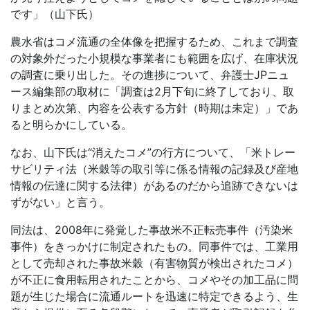
です」（山下氏）
農水省はコメ流通の全体像を把握するため、これまで調査
の対象外だった小規模な事業者にも範囲を広げ、在庫状況
の調査に乗り出した。その進捗について、弁護士
JP
ニュ
ース編集部の取材に「調査は
2
月下旬に終了しており、取
りまとめ次第、内容を公表する方針（時期は未定）」であ
ると明らかにしている。
なお、山下氏は
“
消えたコメ
”
の行方について、「米トレー
サビリティ法（米穀等の取引等に係る情報の記録及び産地
情報の伝達に関する法律）があるのだから追跡できないは
ずがない」と言う。
同法は、
2008
年に発覚した事故米不正転売事件（汚染米
事件）をきっかけに制定されたもの。同事件では、工業用
として売却された事故米穀（有害物質が検出されたコメ）
が不正に食用転用されたことから、コメやその加工品に問
題が生じた場合に流通ルートを迅速に特定できるよう、生