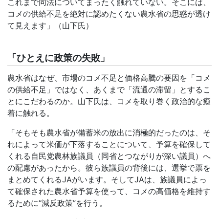
これまで同法についてまったく触れていない。そこには、
コメの供給不足を絶対に認めたくない農水省の思惑が透け
て見えます」（山下氏）
「ひとえに政策の失敗」
農水省はなぜ、市場のコメ不足と価格高騰の要因を「コメ
の供給不足」ではなく、あくまで「流通の滞留」とするこ
とにこだわるのか。山下氏は、コメを取り巻く政治的な癒
着に触れる。
「そもそも農水省が備蓄米の放出に消極的だったのは、そ
れによって米価が下落することについて、予算を確保して
くれる自民党農林族議員（同省とつながりが深い議員）へ
の配慮があったから。彼ら族議員の背後には、選挙で票を
まとめてくれる
JA
がいます。そして
JA
は、族議員によっ
て確保された農水省予算を使って、コメの高価格を維持す
るために
“
減反政策
”
を行う。